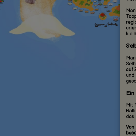
Mand
Topp
regi
orie
klei
Sel
Mand
Selb
auf 
und 
gesc
Ein
Mit 
Raff
das 
Von 
beso