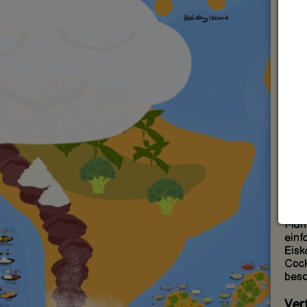
Mand
oft 
Gesc
Spei
Mand
Der
Mand
von 
Zitr
und 
euro
Idea
Mand
einf
Eisk
Cock
beso
Ver