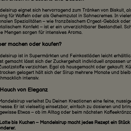
elsirup eignet sich hervorragend zum Tränken von Biskuit, al
ing für Waffeln oder als Geheimzutat in Sahnecremes. In viele
onalen Spezialitäten – wie französischem Orgeat-Gebäck oder
ntalischem Konfekt – ist er ein unverzichtbarer Bestandteil. Sc
ne Mengen sorgen für intensives Aroma.
ber machen oder kaufen?
elsirup ist in Supermärkten und Feinkostläden leicht erhältlic
st gemacht lässt sich der Zuckergehalt individuell anpassen u
Zusatzstoffe verzichten. Egal ob hausgemacht oder gekauft: Kü
trocken gelagert hält sich der Sirup mehrere Monate und bleib
hmacklich intensiv.
 Hauch von Eleganz
Mandelsirup verleihst Du Deinen Kreationen eine feine, nussig
inesse. Er ist vielseitig einsetzbar, einfach zu dosieren und brin
gewisse Etwas – ob im Alltag oder beim nächsten Kaffeekränz
Latte bis Kuchen – Mandelsirup macht jedes Rezept ein Stück
nderer.