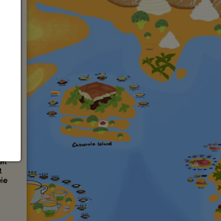
r und
sigen
hafte
l.
ch
nken
r
lt
t
eie