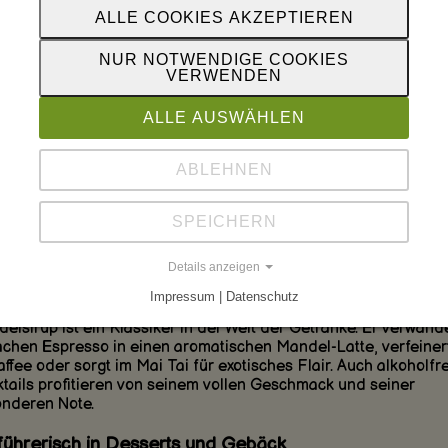
elsirup ist ein aromatischer, süßer Sirup aus Mandeln, Zucke
ALLE COOKIES AKZEPTIEREN
einem Hauch Vanille oder Bittermandel. Mit seinem feinen, nus
hmack veredelt er Kaffee, Cocktails, Desserts und sogar herz
NUR NOTWENDIGE COOKIES
sen. Ob im Latte, über Pfannkuchen oder im Kuchenteig –
VERWENDEN
elsirup bringt mit jedem Tropfen eine besondere Note ins Spie
ALLE AUSWÄHLEN
 unwiderstehliche Geschmack der Mandel
ABLEHNEN
elsirup bietet eine warme, leicht blumige Süße mit einem Hau
Marzipan. Er harmoniert perfekt mit Schokolade, Beeren,
usfrüchten und Gewürzen und hebt den Geschmack von Geträ
SPEICHERN
Süßspeisen auf ein neues Level. Besonders beliebt ist er in de
päischen und orientalischen Küche.
Details anzeigen
l für Kaffee und Cocktails
Impressum | Datenschutz
elsirup ist ein Klassiker in der Welt der Getränke. Er verwande
achen Espresso in einen aromatischen Mandel-Latte, verfeiner
affee oder sorgt im Mai Tai für exotisches Flair. Auch alkoholfr
tails profitieren von seinem vollen Geschmack und seiner
nderen Note.
führerisch in Desserts und Gebäck