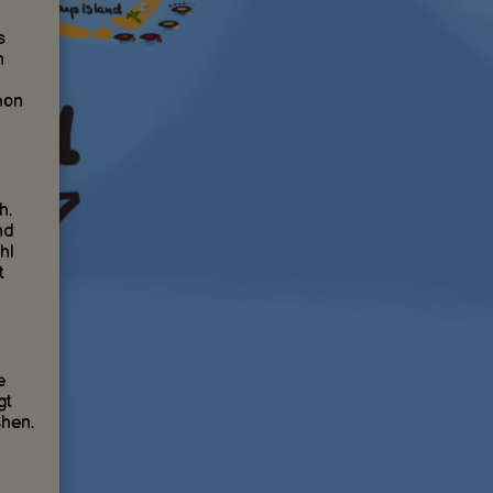
s
n
hon
h.
nd
hl
t
e
gt
chen.