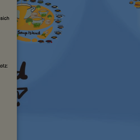
 sich
atz: