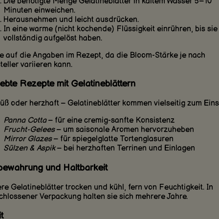
Die benötigte Menge Gelatineblätter in kaltem Wasser 5–10
Minuten einweichen.
Herausnehmen und leicht ausdrücken.
In eine warme (nicht kochende) Flüssigkeit einrühren, bis sie
vollständig aufgelöst haben.
e auf die Angaben im Rezept, da die Bloom-Stärke je nach
teller variieren kann.
iebte Rezepte mit Gelatineblättern
üß oder herzhaft – Gelatineblätter kommen vielseitig zum Eins
Panna Cotta
– für eine cremig-sanfte Konsistenz
Frucht-Gelees
– um saisonale Aromen hervorzuheben
Mirror Glazes
– für spiegelglatte Tortenglasuren
Sülzen & Aspik
– bei herzhaften Terrinen und Einlagen
bewahrung und Haltbarkeit
re Gelatineblätter trocken und kühl, fern von Feuchtigkeit. In
chlossener Verpackung halten sie sich mehrere Jahre.
t