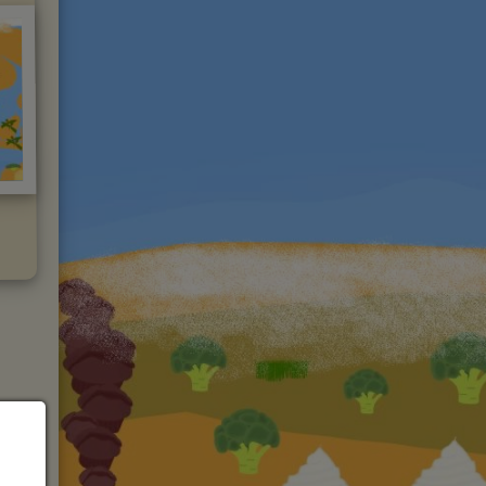
er
und