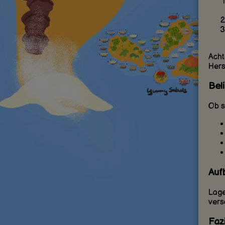
Acht
Hers
Bel
Ob s
Auf
Lage
vers
Fazi