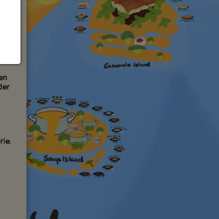
ll
uren
en
der
rie.