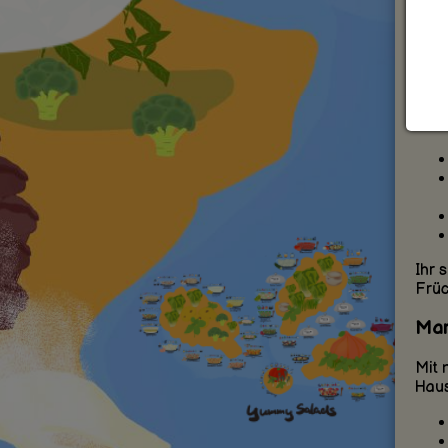
herg
gefo
ein 
Vie
Marz
Ihr 
Früc
Mar
Mit 
Haus