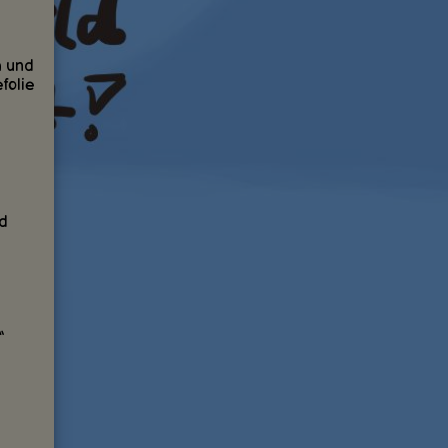
h und
folie
d
“