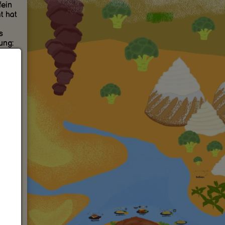
fein
t hat
s
ung:
ote.
r süß
en
eht
 und
est