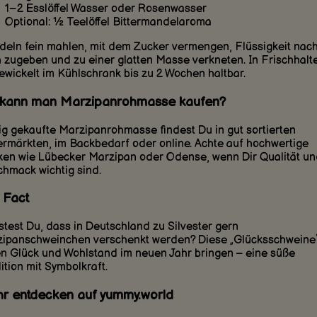
1–2 Esslöffel Wasser oder Rosenwasser
Optional: ½ Teelöffel Bittermandelaroma
eln fein mahlen, mit dem Zucker vermengen, Flüssigkeit nac
 zugeben und zu einer glatten Masse verkneten. In Frischhalte
ewickelt im Kühlschrank bis zu 2 Wochen haltbar.
kann man Marzipanrohmasse kaufen?
ig gekaufte Marzipanrohmasse findest Du in gut sortierten
rmärkten, im Backbedarf oder online. Achte auf hochwertige
en wie Lübecker Marzipan oder Odense, wenn Dir Qualität un
hmack wichtig sind.
 Fact
test Du, dass in Deutschland zu Silvester gern
ipanschweinchen verschenkt werden? Diese „Glücksschweine
en Glück und Wohlstand im neuen Jahr bringen – eine süße
ition mit Symbolkraft.
r entdecken auf yummy.world