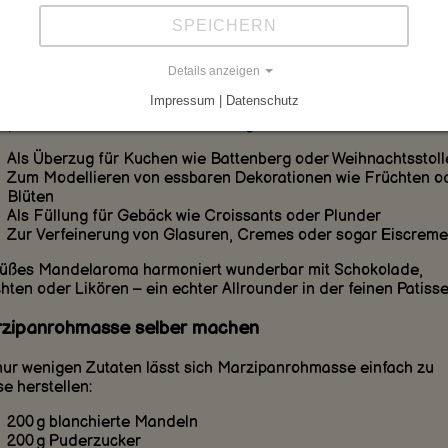
estellt. Auf Sizilien kennt man die „Frutta Martorana“ – kunstvo
rmte und bemalte Marzipanfrüchte. Marzipan ist in vielen Kult
SPEICHERN
fester Bestandteil von Festtagen und besonderen Anlässen.
Details anzeigen
lfältige Verwendungsmöglichkeiten
Impressum | Datenschutz
ipanrohmasse ist äußerst vielseitig einsetzbar:
Als Überzug für Kuchen wie Battenberg oder Weihnachtsstoll
Zum Modellieren von essbaren Dekorationen wie Früchten o
Blüten
Als Füllung für Gebäck wie Croissants oder Plunder
Zur Verfeinerung von Glasuren, Cremes oder sogar Eiscreme
süßes Mandelaroma harmoniert wunderbar mit Schokolade,
hten oder Likören – ein echter Allrounder in der feinen Patisse
zipanrohmasse selber machen
nur wenigen Zutaten lässt sich Marzipanrohmasse einfach zu
e herstellen:
200 g blanchierte Mandeln
200 g Puderzucker