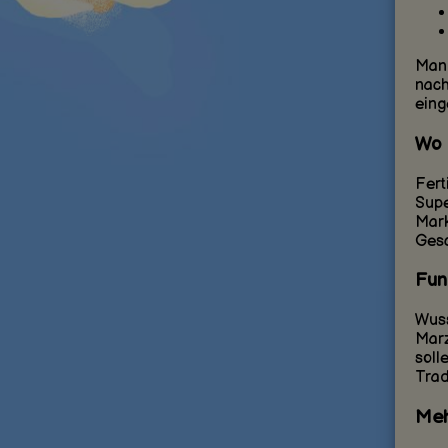
Mand
nach
eing
Wo 
Fert
Supe
Mark
Gesc
Fun
Wuss
Marz
soll
Trad
Meh