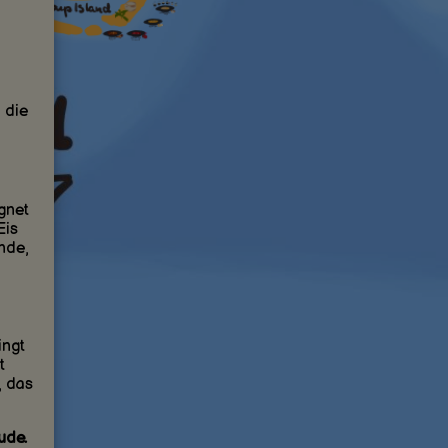
 die
gnet
Eis
ende,
ingt
t
, das
ude.