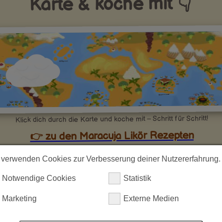
Karte & koche mit 👇
Klick dich durch die Karte und koche mit – Schritt für Schritt!
👉 zu den Maracuja Likör Rezepten
 verwenden Cookies zur Verbesserung deiner Nutzererfahrung.
sionsfruchtlikör: Exotische Süße mit
Notwendige Cookies
Statistik
pischem Flair
Marketing
Externe Medien
ist Passionsfruchtlikör?