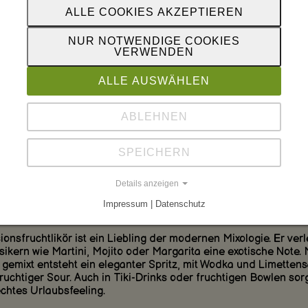
ionsfruchtlikör ist ein aromatischer, tropischer Likör aus dem 
ALLE COOKIES AKZEPTIEREN
 Extrakt reifer Passionsfrüchte. Mit seinem intensiven Duft, de
säuerlichen Geschmack und der goldgelben Farbe bringt er
NUR NOTWENDIGE COOKIES
ubsstimmung ins Glas. Ob in Cocktails, Desserts oder in der K
VERWENDEN
eser Likör begeistert durch sein exotisches Aroma und seine
eitigkeit.
ALLE AUSWÄHLEN
 Hauch von Tropen in jedem Schluck
ABLEHNEN
Geschmack von Passionsfruchtlikör ist einzigartig: fruchtig-süß
r spritzigen Säure und feinen blumigen Noten. Die natürliche
SPEICHERN
che der Passionsfrucht macht diesen Likör zur perfekten Zutat 
erliche Drinks, raffinierte Desserts und kreative Kochideen. E
es Highlight für alle Sinne.
Details anzeigen
Impressum | Datenschutz
l für Cocktails und kreative Drinks
ionsfruchtlikör ist ein Liebling der modernen Mixologie. Er verl
sikern wie Martini, Mojito oder Margarita eine exotische Note. 
 gemixt entsteht ein eleganter Spritz, mit Wodka und Limettens
fruchtiger Sour. Auch in Tiki-Drinks oder fruchtigen Bowlen sorg
echtes Urlaubsfeeling.