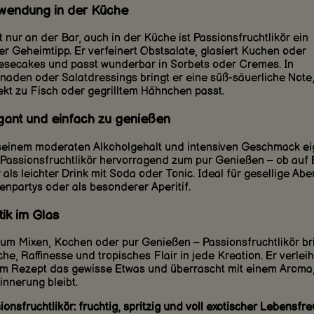
wendung in der Küche
t nur an der Bar, auch in der Küche ist Passionsfruchtlikör ein
er Geheimtipp. Er verfeinert Obstsalate, glasiert Kuchen oder
secakes und passt wunderbar in Sorbets oder Cremes. In
naden oder Salatdressings bringt er eine süß-säuerliche Note,
ekt zu Fisch oder gegrilltem Hähnchen passt.
gant und einfach zu genießen
seinem moderaten Alkoholgehalt und intensiven Geschmack ei
 Passionsfruchtlikör hervorragend zum pur Genießen – ob auf 
 als leichter Drink mit Soda oder Tonic. Ideal für gesellige Ab
enpartys oder als besonderer Aperitif.
ik im Glas
um Mixen, Kochen oder pur Genießen – Passionsfruchtlikör br
che, Raffinesse und tropisches Flair in jede Kreation. Er verleih
m Rezept das gewisse Etwas und überrascht mit einem Aroma
rinnerung bleibt.
ionsfruchtlikör: fruchtig, spritzig und voll exotischer Lebensfre