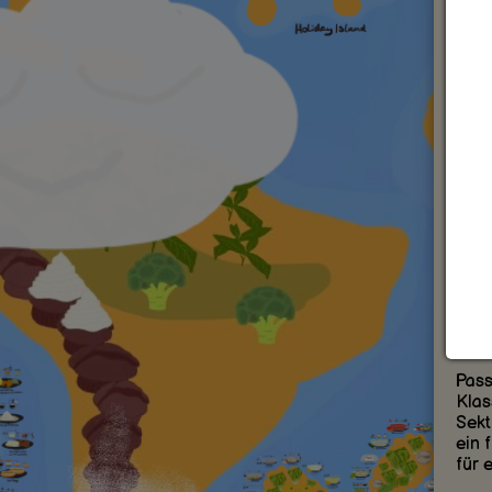
Pass
oder
süß-
Urla
– di
Viels
Ein
Der 
eine
Fris
somm
echt
Idea
Pass
Klas
Sekt
ein 
für 