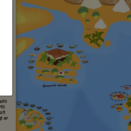
Saft
m
üche
 mit
für
in
eiht
Mit
aft
t er