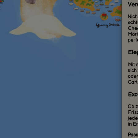
Ver
Nich
echt
Chee
Mari
perf
Ele
Mit 
sich
oder
Gart
Exot
Ob z
Fris
jede
in E
Pass