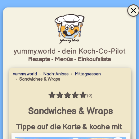
yummy.world - dein Koch-Co-Pilot
Rezepte - Menüs - Einkaufsliste
yummy.world
Nach-Anlass
Mittagsessen
Sandwiches & Wraps
★
★
★
★
★
(0)
Bewertung: 0 / 5
Sandwiches & Wraps
Tippe auf die Karte & koche mit