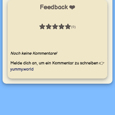
Feedback ❤️
★
★
★
★
★
(0)
Bewertung: 0 / 5
Noch keine Kommentare!
Melde dich an, um ein Kommentar zu schreiben 👉
yummy.world