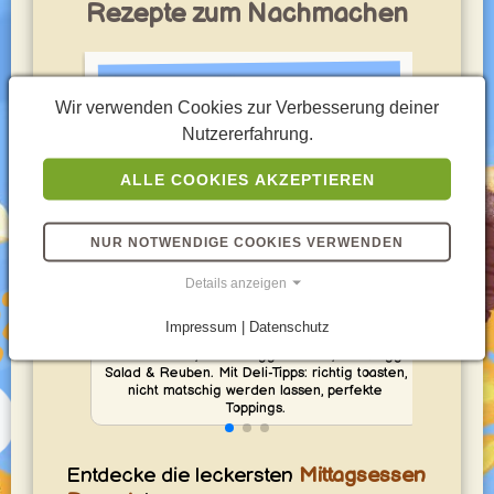
Rezepte zum Nachmachen
Wir verwenden Cookies zur Verbesserung deiner
Nutzererfahrung.
ALLE COOKIES AKZEPTIEREN
NUR NOTWENDIGE COOKIES VERWENDEN
Details anzeigen
Bagels zum Frühstück
Impressum | Datenschutz
Di
Entdecke Bagel-Ideen wie Lox Bagel,
sa
Avocado & Ei, Bacon-Egg-Cheese, Tuna/Egg
Salad & Reuben. Mit Deli-Tipps: richtig toasten,
nicht matschig werden lassen, perfekte
Toppings.
Entdecke die leckersten
Mittagsessen