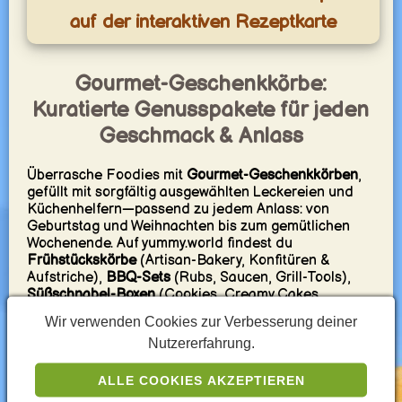
auf der interaktiven Rezeptkarte
Gourmet-Geschenkkörbe:
Kuratierte Genusspakete für jeden
Geschmack & Anlass
Überrasche Foodies mit
Gourmet-Geschenkkörben
,
gefüllt mit sorgfältig ausgewählten Leckereien und
Küchenhelfern—passend zu jedem Anlass: von
Geburtstag und Weihnachten bis zum gemütlichen
Wochenende. Auf yummy.world findest du
Frühstückskörbe
(Artisan-Bakery, Konfitüren &
Aufstriche),
BBQ-Sets
(Rubs, Saucen, Grill-Tools),
Süßschnabel-Boxen
(Cookies, Creamy Cakes,
Schokolade) und
Kaffee- & Tee-Hampers
, die perfekt
Wir verwenden Cookies zur Verbesserung deiner
mit unseren illustrierten Rezepten harmonieren.
Nutzererfahrung.
Du willst es persönlicher? Stelle deinen Korb selbst
zusammen: kombiniere
Snacks, Dressings, Sirupe
und
ALLE COOKIES AKZEPTIEREN
Küchenutensilien
zu einem Motto—zum Beispiel