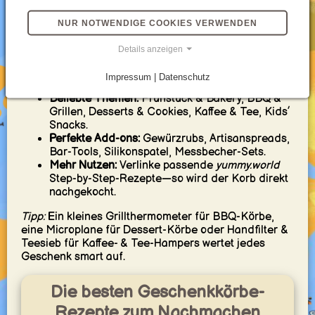
„Movie Night“, „Brunch Club“ oder „Kids’ Cooking
Fun“. Wähle wiederverwendbare Körbe oder
NUR NOTWENDIGE COOKIES VERWENDEN
umweltfreundliche Verpackungen, füge eine
gedruckte Rezeptkarte hinzu, und du verschenkst
Details anzeigen
Genuss, der gleichermaßen
lecker, praktisch und
unvergesslich
ist.
Impressum | Datenschutz
Beliebte Themen:
Frühstück & Bakery, BBQ &
Grillen, Desserts & Cookies, Kaffee & Tee, Kids’
Snacks.
Perfekte Add-ons:
Gewürzrubs, Artisanspreads,
Bar-Tools, Silikonspatel, Messbecher-Sets.
Mehr Nutzen:
Verlinke passende
yummy.world
Step-by-Step-Rezepte—so wird der Korb direkt
nachgekocht.
Tipp:
Ein kleines Grillthermometer für BBQ-Körbe,
eine Microplane für Dessert-Körbe oder Handfilter &
Teesieb für Kaffee- & Tee-Hampers wertet jedes
Geschenk smart auf.
Die besten Geschenkkörbe-
Rezepte zum Nachmachen