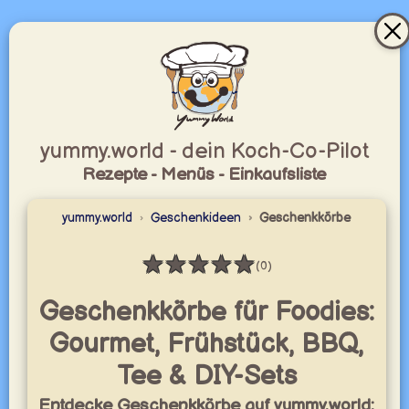
yummy.world - dein Koch-Co-Pilot
Rezepte - Menüs - Einkaufsliste
yummy.world
Geschenkideen
Geschenkkörbe
★
★
★
★
★
(0)
Bewertung: 0 / 5
Geschenkkörbe für Foodies:
Gourmet, Frühstück, BBQ,
Tee & DIY-Sets
Entdecke Geschenkkörbe auf yummy.world: