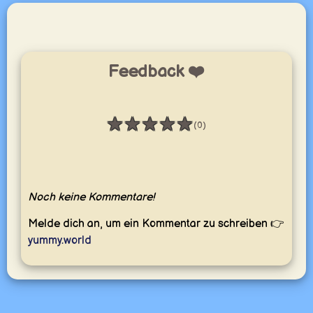
Feedback ❤️
★
★
★
★
★
(0)
Bewertung: 0 / 5
Noch keine Kommentare!
Melde dich an, um ein Kommentar zu schreiben 👉
yummy.world