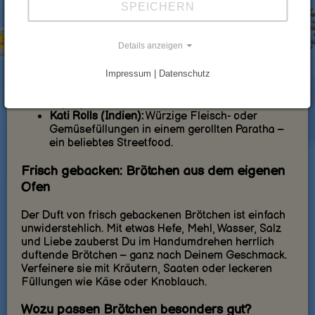
SPEICHERN
Brötchen (Deutschland):
Knusprig und luftig –
unverzichtbar beim Frühstück mit Käse, Wurst
oder Marmelade.
Details anzeigen
Panecillo (Spanien):
Leichte, kleine Brötchen,
die gerne zu Tapas gereicht werden.
Impressum | Datenschutz
Milchbrötchen (Japan):
Extra fluffig und leicht
süß – dank der Tangzhong-Methode ein echtes
Highlight.
Kati Rolls (Indien):
Würzige Fleisch- oder
Gemüsefüllungen in einem gerollten Paratha –
ein beliebtes Streetfood.
Frisch gebacken: Brötchen aus dem eigenen
Ofen
Der Duft von frisch gebackenen Brötchen ist einfach
unwiderstehlich. Mit etwas Hefe, Mehl, Wasser, Salz
und Liebe zauberst Du im Handumdrehen herrlich
duftende Brötchen – ganz nach Deinem Geschmack.
Verfeinere sie mit Kräutern, Saaten oder leckeren
Füllungen wie Käse oder Knoblauch.
Wozu passen Brötchen besonders gut?