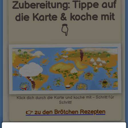
Zubereitung: Tippe auf
die Karte & koche mit
👇
Klick dich durch die Karte und koche mit – Schritt für
Schritt!
👉 zu den Brötchen Rezepten