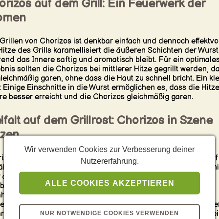
rizos auf dem Grill: Ein Feuerwerk der
omen
Grillen von Chorizos ist denkbar einfach und dennoch effektvol
Hitze des Grills karamellisiert die äußeren Schichten der Wurst
end das Innere saftig und aromatisch bleibt. Für ein optimale
bnis sollten die Chorizos bei mittlerer Hitze gegrillt werden, d
gleichmäßig garen, ohne dass die Haut zu schnell bricht. Ein kl
: Einige Einschnitte in die Wurst ermöglichen es, dass die Hitz
re besser erreicht und die Chorizos gleichmäßig garen.
lfalt auf dem Grillrost: Chorizos in Szene
tzen
Wir verwenden Cookies zur Verbesserung deiner
izos sind wahre Alleskönner auf dem Grill und lassen sich auf
Nutzererfahrung.
fältige Weise genießen. Als Ganzes gegrillt, in Scheiben geschni
 als Teil einer schmackhaften Grillspieß-Komposition, in
ALLE COOKIES AKZEPTIEREN
ination mit Gemüse oder anderen Fleischsorten, bieten sie
hlige Möglichkeiten, das BBQ-Menü aufzupeppen. Auch in
eitung von gegrilltem Brot, als würziger Zusatz zu Salaten ode
r in einem rustikalen Eintopf direkt vom Grill – die Chorizo we
NUR NOTWENDIGE COOKIES VERWENDEN