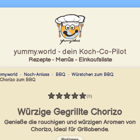
yummy.world - dein Koch-Co-Pilot
Rezepte - Menüs - Einkaufsliste
my.world
Nach-Anlass
BBQ
Würstchen zum BBQ
Chorizo zum BBQ
★
★
★
★
★
(0)
Bewertung: 0 / 5
Würzige Gegrillte Chorizo
Genieße die rauchigen und würzigen Aromen von
Chorizo, ideal für Grillabende.
Portionen