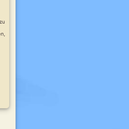
 zu
en,