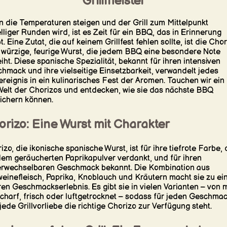
Grillmeister
 die Temperaturen steigen und der Grill zum Mittelpunkt
lliger Runden wird, ist es Zeit für ein BBQ, das in Erinnerung
t. Eine Zutat, die auf keinem Grillfest fehlen sollte, ist die Cho
 würzige, feurige Wurst, die jedem BBQ eine besondere Note
eiht. Diese spanische Spezialität, bekannt für ihren intensiven
hmack und ihre vielseitige Einsetzbarkeit, verwandelt jedes
lereignis in ein kulinarisches Fest der Aromen. Tauchen wir ein 
Welt der Chorizos und entdecken, wie sie das nächste BBQ
ichern können.
rizo: Eine Wurst mit Charakter
izo, die ikonische spanische Wurst, ist für ihre tiefrote Farbe, 
dem geräucherten Paprikapulver verdankt, und für ihren
rwechselbaren Geschmack bekannt. Die Kombination aus
einefleisch, Paprika, Knoblauch und Kräutern macht sie zu e
en Geschmackserlebnis. Es gibt sie in vielen Varianten – von m
scharf, frisch oder luftgetrocknet – sodass für jeden Geschma
jede Grillvorliebe die richtige Chorizo zur Verfügung steht.