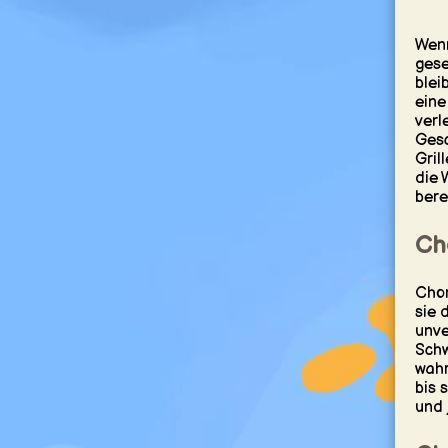
Wenn
gese
bleib
eine
verl
Gesc
Gril
die 
bere
Cho
Chor
sie 
unve
Schw
wahr
bis 
und 