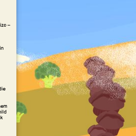
rizo –
in
die
inem
ild
ck