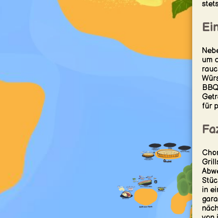
stet
Ein
Nebe
um d
rauc
Würs
BBQ 
Getr
für 
Faz
Chor
Gril
Abwe
Stüc
in e
gara
näch
von 