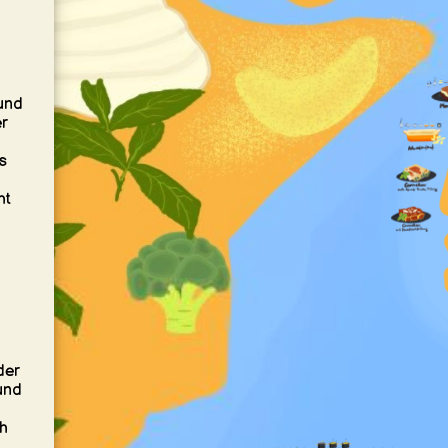
und
r
s
ht
der
und
ch