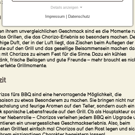
s zu überzeugen.
Details anzeigen
 Fest für die Sinne
Impressum | Datenschutz
n ihrem unvergleichlichen Geschmack sind es die Momente r
as Grillen, die das Chorizo-Erlebnis so besonders machen. De
hige Duft, der in der Luft liegt, das Zischen beim Auflegen der
te auf den Grill und das gesellige Beisammensein machen da
mit Chorizos zu einem Fest für die Sinne. Dazu ein kühles
änk, frische Beilagen und gute Freunde – mehr braucht es nic
perfekte Grillmomente.
it
izos fürs BBQ sind eine hervorragende Möglichkeit, die
lsaison zu etwas Besonderem zu machen. Sie bringen nicht nur
chslung und feurige Aromen auf den Teller, sondern auch ein
k spanische Lebensfreude auf den Grill. Ob als Hauptakteur o
iner Nebenrolle – Chorizos verleihen jedem BBQ ein Upgrade 
ntieren ein unvergessliches Geschmackserlebnis. Also, beim
sten Grillfest einfach mal Chorizos auf den Rost legen und si
ihrem einzigartigen Charakter begeistern lassen!