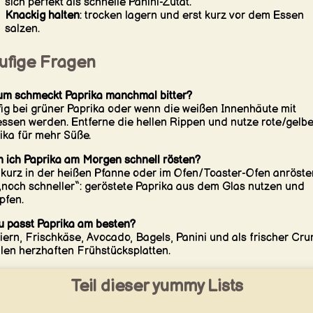
sich perfekt als schnelle Panini-Zutat.
Knackig halten
: trocken lagern und erst kurz vor dem Essen
salzen.
ufige Fragen
m schmeckt Paprika manchmal bitter?
ig bei grüner Paprika oder wenn die weißen Innenhäute mit
ssen werden. Entferne die hellen Rippen und nutze rote/gelb
ika für mehr Süße.
 ich Paprika am Morgen schnell rösten?
 kurz in der heißen Pfanne oder im Ofen/Toaster-Ofen anröste
„noch schneller“: geröstete Paprika aus dem Glas nutzen und
pfen.
 passt Paprika am besten?
iern, Frischkäse, Avocado, Bagels, Panini und als frischer Cru
llen herzhaften Frühstücksplatten.
Teil dieser yummy Lists