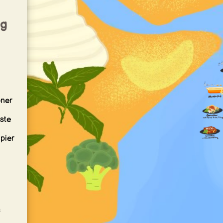
ig
öner
este
pier
s