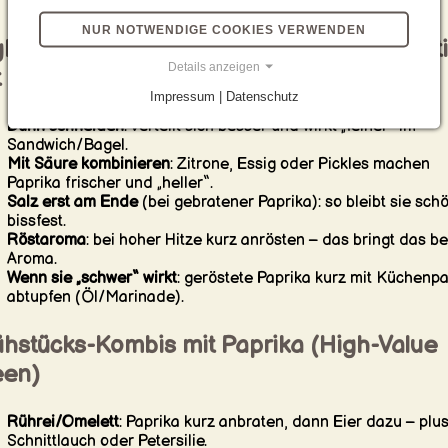
Deli-Style Sandwiches.
NUR NOTWENDIGE COOKIES VERWENDEN
h-Value Tipps: So schmeckt Paprika richt
Details anzeigen
t
Impressum | Datenschutz
Dünn schneiden
: verteilt sich besser und wirkt „feiner“ im
Sandwich/Bagel.
Mit Säure kombinieren
: Zitrone, Essig oder Pickles machen
Paprika frischer und „heller“.
Salz erst am Ende
(bei gebratener Paprika): so bleibt sie sch
bissfest.
Röstaroma
: bei hoher Hitze kurz anrösten – das bringt das b
Aroma.
Wenn sie „schwer“ wirkt
: geröstete Paprika kurz mit Küchenpa
abtupfen (Öl/Marinade).
ühstücks-Kombis mit Paprika (High-Value
een)
Rührei/Omelett
: Paprika kurz anbraten, dann Eier dazu – plu
Schnittlauch oder Petersilie.