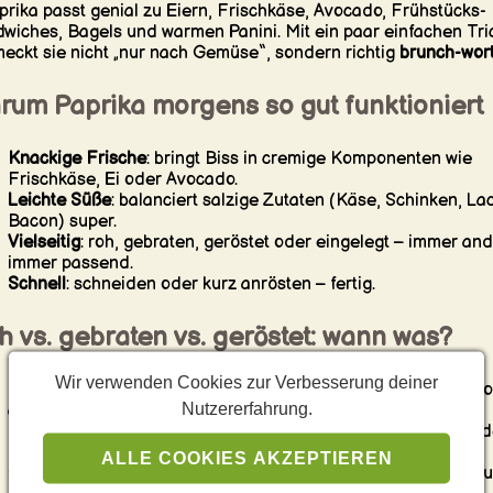
prika passt genial zu Eiern, Frischkäse, Avocado, Frühstücks-
wiches, Bagels und warmen Panini. Mit ein paar einfachen Tri
eckt sie nicht „nur nach Gemüse“, sondern richtig
brunch-wor
rum Paprika morgens so gut funktioniert
Knackige Frische
: bringt Biss in cremige Komponenten wie
Frischkäse, Ei oder Avocado.
Leichte Süße
: balanciert salzige Zutaten (Käse, Schinken, La
Bacon) super.
Vielseitig
: roh, gebraten, geröstet oder eingelegt – immer and
immer passend.
Schnell
: schneiden oder kurz anrösten – fertig.
 vs. gebraten vs. geröstet: wann was?
Wir verwenden Cookies zur Verbesserung deiner
Roh
: maximaler Crunch – perfekt auf Bagels, in Sandwiches 
Nutzererfahrung.
als Side zu Eiern.
Kurz angebraten
: milder, süßer – ideal für Rührei, Omelett od
Frühstückspfannen.
ALLE COOKIES AKZEPTIEREN
Geröstet
: intensives Aroma (leicht rauchig) – mega in Panini 