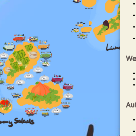
We
Au