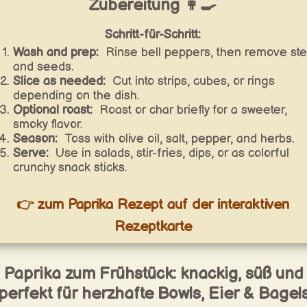
Zubereitung 👩‍🍳
Schritt-für-Schritt:
Wash and prep:
Rinse bell peppers, then remove st
and seeds.
Slice as needed:
Cut into strips, cubes, or rings
depending on the dish.
Optional roast:
Roast or char briefly for a sweeter,
smoky flavor.
Season:
Toss with olive oil, salt, pepper, and herbs.
Serve:
Use in salads, stir-fries, dips, or as colorful
crunchy snack sticks.
👉 zum Paprika Rezept auf der interaktiven
Rezeptkarte
Paprika zum Frühstück: knackig, süß und
perfekt für herzhafte Bowls, Eier & Bagel