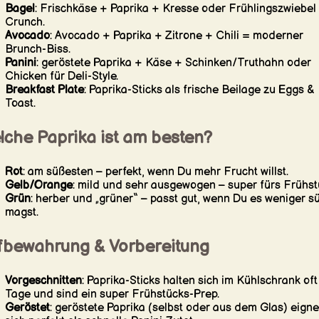
Bagel
: Frischkäse + Paprika + Kresse oder Frühlingszwiebel 
Crunch.
Avocado
: Avocado + Paprika + Zitrone + Chili = moderner
Brunch-Biss.
Panini
: geröstete Paprika + Käse + Schinken/Truthahn oder
Chicken für Deli-Style.
Breakfast Plate
: Paprika-Sticks als frische Beilage zu Eggs &
Toast.
lche Paprika ist am besten?
Rot
: am süßesten – perfekt, wenn Du mehr Frucht willst.
Gelb/Orange
: mild und sehr ausgewogen – super fürs Frühst
Grün
: herber und „grüner“ – passt gut, wenn Du es weniger s
magst.
fbewahrung & Vorbereitung
Vorgeschnitten
: Paprika-Sticks halten sich im Kühlschrank of
Tage und sind ein super Frühstücks-Prep.
Geröstet
: geröstete Paprika (selbst oder aus dem Glas) eigne