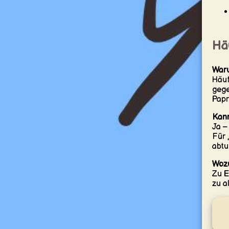
Hä
Waru
Häuf
gege
Papr
Kann
Ja –
Für 
abtu
Wozu
Zu E
zu a