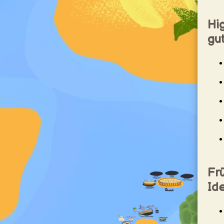
Hig
gu
Fr
Id