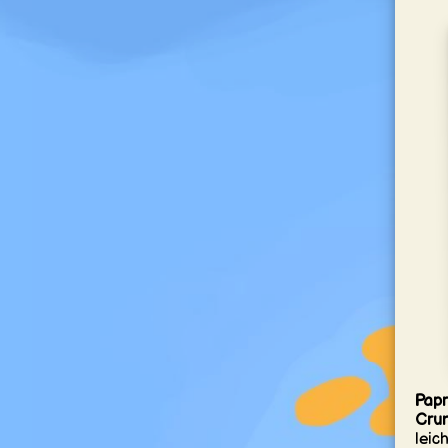
Papr
Cru
leic