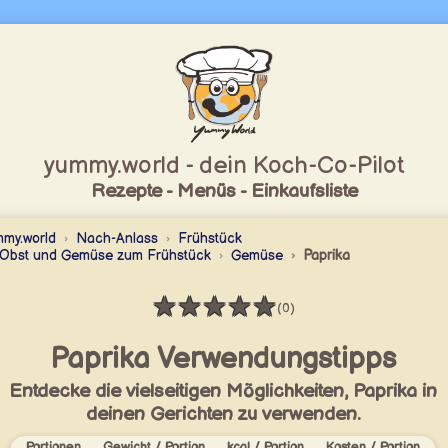
yummy.world - dein Koch-Co-Pilot
Rezepte - Menüs - Einkaufsliste
my.world
Nach-Anlass
Frühstück
Obst und Gemüse zum Frühstück
Gemüse
Paprika
★
★
★
★
★
(0)
Bewertung: 0 / 5
Paprika Verwendungstipps
Entdecke die vielseitigen Möglichkeiten, Paprika in
deinen Gerichten zu verwenden.
Portionen
Gewicht / Portion
kcal / Portion
Kosten / Portion