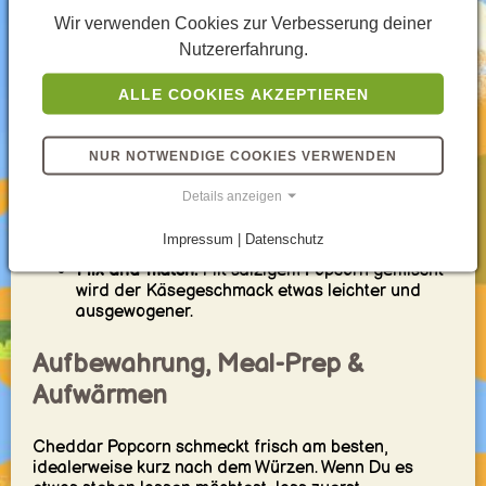
Crunch und besseren Halt.
Wir verwenden Cookies zur Verbesserung deiner
Servierideen / Pairings
Nutzererfahrung.
ALLE COOKIES AKZEPTIEREN
Filmabend-Schüssel:
Warm servieren, solange
Butter- und Käsearoma besonders intensiv sind.
Party-Snack:
In Becher oder kleine Tüten
NUR NOTWENDIGE COOKIES VERWENDEN
portionieren – praktisch und unkompliziert.
Snack-Board:
Passt super zu Brezeln, Nüssen,
Details anzeigen
Crackern und Dips.
Zu Getränken:
Sehr gut mit Cola, Eistee,
Impressum | Datenschutz
Sprudelwasser oder Bier.
Mix-and-match:
Mit salzigem Popcorn gemischt
wird der Käsegeschmack etwas leichter und
ausgewogener.
Aufbewahrung, Meal-Prep &
Aufwärmen
Cheddar Popcorn schmeckt frisch am besten,
idealerweise kurz nach dem Würzen. Wenn Du es