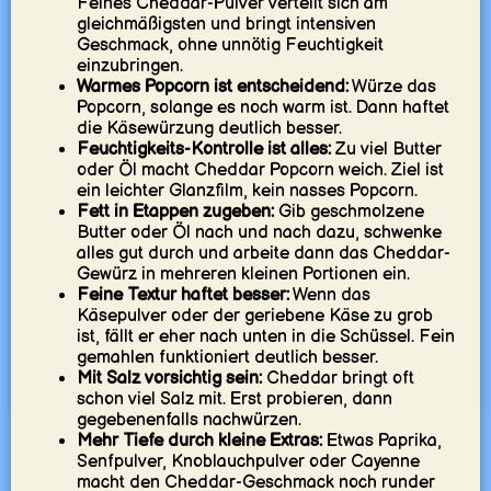
Feines Cheddar-Pulver verteilt sich am
gleichmäßigsten und bringt intensiven
Geschmack, ohne unnötig Feuchtigkeit
einzubringen.
Warmes Popcorn ist entscheidend:
Würze das
Popcorn, solange es noch warm ist. Dann haftet
die Käsewürzung deutlich besser.
Feuchtigkeits-Kontrolle ist alles:
Zu viel Butter
oder Öl macht Cheddar Popcorn weich. Ziel ist
ein leichter Glanzfilm, kein nasses Popcorn.
Fett in Etappen zugeben:
Gib geschmolzene
Butter oder Öl nach und nach dazu, schwenke
alles gut durch und arbeite dann das Cheddar-
Gewürz in mehreren kleinen Portionen ein.
Feine Textur haftet besser:
Wenn das
Käsepulver oder der geriebene Käse zu grob
ist, fällt er eher nach unten in die Schüssel. Fein
gemahlen funktioniert deutlich besser.
Mit Salz vorsichtig sein:
Cheddar bringt oft
schon viel Salz mit. Erst probieren, dann
gegebenenfalls nachwürzen.
Mehr Tiefe durch kleine Extras:
Etwas Paprika,
Senfpulver, Knoblauchpulver oder Cayenne
macht den Cheddar-Geschmack noch runder