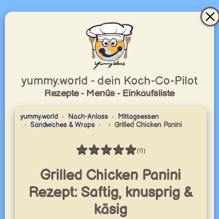
yummy.world - dein Koch-Co-Pilot
Rezepte - Menüs - Einkaufsliste
yummy.world
Nach-Anlass
Mittagsessen
Sandwiches & Wraps
Grilled Chicken Panini
★
★
★
★
★
(0)
Bewertung: 0 / 5
Grilled Chicken Panini
Rezept: Saftig, knusprig &
käsig