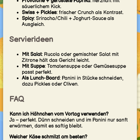
Provolone + geröstete Paprika
: herzhaft mit
säuerlichem Kick.
Swiss + Pickles
: frischer Crunch als Kontrast.
Spicy
: Sriracha/Chili + Joghurt-Sauce als
Ausgleich.
Servierideen
Mit Salat
: Rucola oder gemischter Salat mit
Zitrone hält das Gericht leicht.
Mit Suppe
: Tomatensuppe oder Gemüsesuppe
passt perfekt.
Als Lunch-Board
: Panini in Stücke schneiden,
dazu Pickles oder Oliven.
FAQ
Kann ich Hähnchen vom Vortag verwenden?
Ja – perfekt. Dünn schneiden und im Panini nur sanft
erwärmen, damit es saftig bleibt.
Welcher Käse schmilzt am besten?