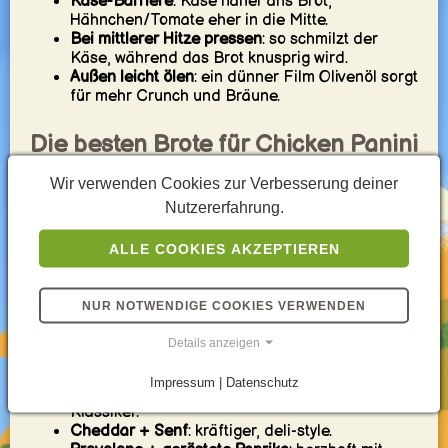
Käse-Barriere
: Käse näher ans Brot,
Hähnchen/Tomate eher in die Mitte.
Bei mittlerer Hitze pressen
: so schmilzt der
Käse, während das Brot knusprig wird.
Außen leicht ölen
: ein dünner Film Olivenöl sorgt
für mehr Crunch und Bräune.
Die besten Brote für Chicken Panini
Wir verwenden Cookies zur Verbesserung deiner
Ciabatta
: Klassiker – außen knusprig, innen
Nutzererfahrung.
weich.
Focaccia
: extra aromatisch und etwas
„luxuriöser“.
ALLE COOKIES AKZEPTIEREN
Baguette
: schnell und crunchy – ideal to-go.
NUR NOTWENDIGE COOKIES VERWENDEN
Aroma-Kombis, die immer
funktionieren
Details anzeigen
Impressum | Datenschutz
Pesto + Mozzarella
: italienischer Café-
Klassiker.
Cheddar + Senf
: kräftiger, deli-style.