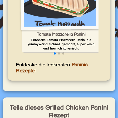
Tomate Mozzarella Panini
Entdecke Tomato Mozzarella Panini auf
Ent
yummy.world! Schnell gemacht, super käsig
yumm
und herrlich italienisch.
Entdecke die leckersten
Paninis
Rezepte
!
Teile dieses Grilled Chicken Panini
Rezept