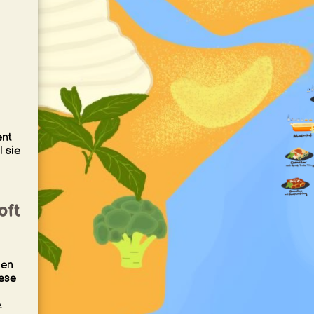
ent
 sie
oft
hen
ese
.