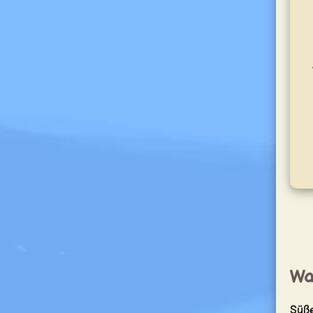
Was
Süße