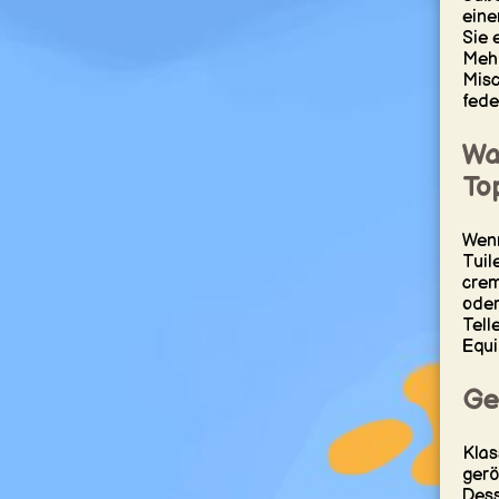
eine
Sie 
Mehl
Misc
fede
Wa
Top
Wenn
Tuil
crem
oder
Tell
Equi
Ge
Klas
gerö
Dess