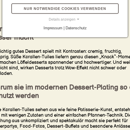
Eis, Gelato oder Sorbet
NUR NOTWENDIGE COOKIES VERWENDEN
Lemon Curd, Crème brûlée oder Crème anglaise
Frische Erdbeeren, Himbeeren oder Mango
Details anzeigen
r Crunch-Effekt: Warum Textur Desserts
Impressum | Datenschutz
sser macht
richtig gutes Dessert spielt mit Kontrasten: cremig, fruchtig,
prig. Süße Korallen-Tuiles liefern genau diesen „Knack“-Mom
machen Löffeldesserts spannender und hochwertiger. Und weil
eicht sind, wirken Desserts trotz Wow-Effekt nicht schwer oder
laden.
rum sie im modernen Dessert-Plating so 
nutzt werden
 Korallen-Tuiles sehen aus wie feine Patisserie-Kunst, entste
 mit wenigen Zutaten und einer einfachen Pfannen-Technik. Di
hung aus unkompliziert und spektakulär macht sie perfekt für
erpartys, Food-Fotos, Dessert-Buffets und besondere Anlässe