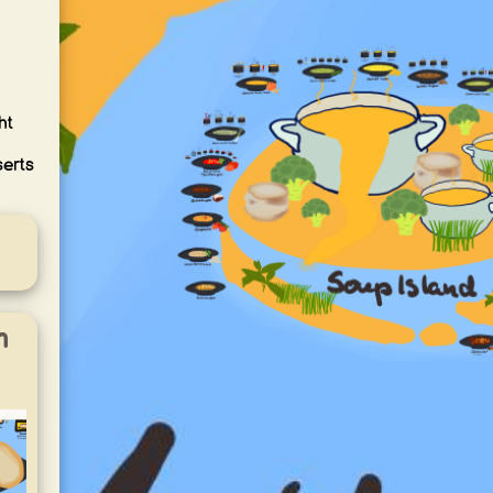
ht
serts
m