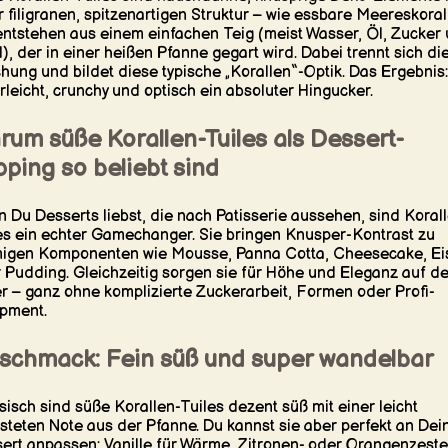
r filigranen, spitzenartigen Struktur – wie essbare Meereskoral
entstehen aus einem einfachen Teig (meist Wasser, Öl, Zucker
), der in einer heißen Pfanne gegart wird. Dabei trennt sich di
hung und bildet diese typische „Korallen“-Optik. Das Ergebnis:
rleicht, crunchy und optisch ein absoluter Hingucker.
rum süße Korallen-Tuiles als Dessert-
ping so beliebt sind
 Du Desserts liebst, die nach Patisserie aussehen, sind Koral
es ein echter Gamechanger. Sie bringen Knusper-Kontrast zu
igen Komponenten wie Mousse, Panna Cotta, Cheesecake, Ei
 Pudding. Gleichzeitig sorgen sie für Höhe und Eleganz auf d
er – ganz ohne komplizierte Zuckerarbeit, Formen oder Profi-
pment.
schmack: Fein süß und super wandelbar
sisch sind süße Korallen-Tuiles dezent süß mit einer leicht
steten Note aus der Pfanne. Du kannst sie aber perfekt an Dei
ert anpassen: Vanille für Wärme, Zitronen- oder Orangenzeste