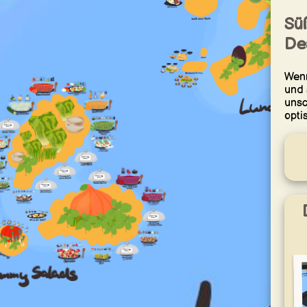
Süß
Des
Wenn
und 
unsc
opti