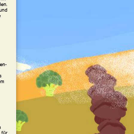
len.
 und
e
len-
s
em
n
 für