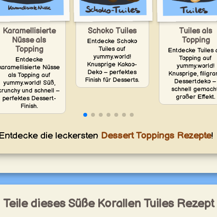
Karamellisierte
Schoko Tuiles
Tuiles als
Nüsse als
Topping
Entdecke Schoko
Topping
Tuiles auf
Entdecke Tuiles 
yummy.world!
Topping auf
Entdecke
Knusprige Kakao-
yummy.world!
karamellisierte Nüsse
Deko – perfektes
Knusprige, filigr
als Topping auf
Finish für Desserts.
Dessertdeko –
yummy.world! Süß,
schnell gemacht
crunchy und schnell –
großer Effekt.
perfektes Dessert-
Finish.
Entdecke die leckersten
Dessert Toppings Rezepte
!
Teile dieses Süße Korallen Tuiles Rezept