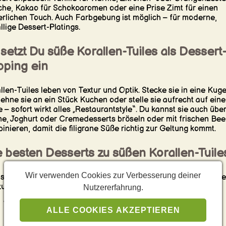
che, Kakao für Schokoaromen oder eine Prise Zimt für einen
erlichen Touch. Auch Farbgebung ist möglich – für moderne,
ällige Dessert-Platings.
setzt Du süße Korallen-Tuiles als Dessert
pping ein
llen-Tuiles leben von Textur und Optik. Stecke sie in eine Kuge
 lehne sie an ein Stück Kuchen oder stelle sie aufrecht auf eine
e – sofort wirkt alles „Restaurantstyle“. Du kannst sie auch übe
e, Joghurt oder Cremedesserts bröseln oder mit frischen Bee
inieren, damit die filigrane Süße richtig zur Geltung kommt.
 besten Desserts zu süßen Korallen-Tuile
Wir verwenden Cookies zur Verbesserung deiner
 sie so fein und knusprig sind, passen Korallen-Tuiles besonde
zu cremigen oder fruchtigen Desserts. Perfekte Kombis sind:
Nutzererfahrung.
Vanille-Panna-Cotta mit Beerensauce
ALLE COOKIES AKZEPTIEREN
Schoko-Mousse oder Salted-Caramel-Creme
Cheesecake mit Fruchtkompott