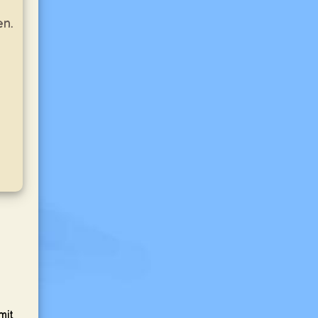
en.
mit