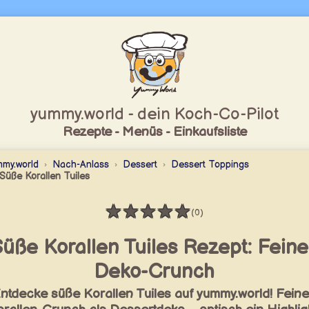
yummy.world - dein Koch-Co-Pilot
Rezepte - Menüs - Einkaufsliste
my.world
Nach-Anlass
Dessert
Dessert Toppings
Süße Korallen Tuiles
★
★
★
★
★
(0)
Bewertung: 0 / 5
üße Korallen Tuiles Rezept: Feine
Deko-Crunch
ntdecke süße Korallen Tuiles auf yummy.world! Fein