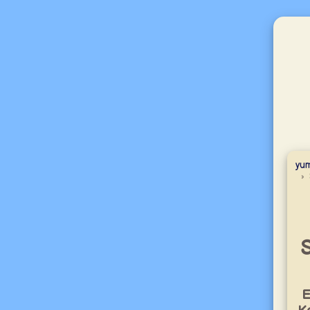
yum
S
E