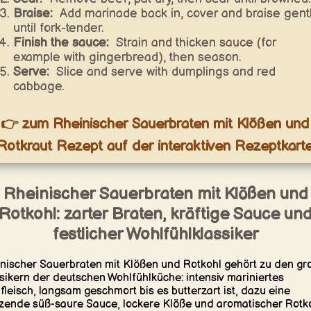
Braise:
Add marinade back in, cover and braise gent
until fork-tender.
Finish the sauce:
Strain and thicken sauce (for
example with gingerbread), then season.
Serve:
Slice and serve with dumplings and red
cabbage.
👉 zum Rheinischer Sauerbraten mit Klößen und
Rotkraut Rezept auf der interaktiven Rezeptkart
Rheinischer Sauerbraten mit Klößen und
Rotkohl: zarter Braten, kräftige Sauce un
festlicher Wohlfühlklassiker
nischer Sauerbraten mit Klößen und Rotkohl gehört zu den gr
sikern der deutschen Wohlfühlküche: intensiv mariniertes
fleisch, langsam geschmort bis es butterzart ist, dazu eine
zende süß-saure Sauce, lockere Klöße und aromatischer Rotko