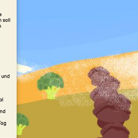
e
 soll
n
d und
al
und
Tag