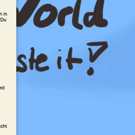
h in
 Du
mit
acht