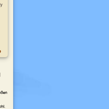
ly
e
d
oßen
hl.