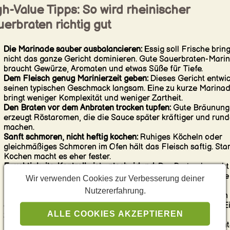
h-Value Tipps: So wird rheinischer
erbraten richtig gut
Die Marinade sauber ausbalancieren:
Essig soll Frische brin
nicht das ganze Gericht dominieren. Gute Sauerbraten-Mari
braucht Gewürze, Aromaten und etwas Süße für Tiefe.
Dem Fleisch genug Marinierzeit geben:
Dieses Gericht entwic
seinen typischen Geschmack langsam. Eine zu kurze Marina
bringt weniger Komplexität und weniger Zartheit.
Den Braten vor dem Anbraten trocken tupfen:
Gute Bräunung
erzeugt Röstaromen, die die Sauce später kräftiger und rund
machen.
Sanft schmoren, nicht heftig kochen:
Ruhiges Köcheln oder
gleichmäßiges Schmoren im Ofen hält das Fleisch saftig. Sta
Kochen macht es eher fester.
Feuchtigkeits-Kontrolle ist entscheidend:
Der Braten braucht
genug Flüssigkeit zum Schmoren, aber nicht so viel, dass die
Wir verwenden Cookies zur Verbesserung deiner
Sauce dünn und verwässert bleibt.
Nutzererfahrung.
Die Sauce richtig veredeln:
Nach Bedarf passieren und dann
einkochen oder binden, bis sie glänzend und löffelndick ist. E
ALLE COOKIES AKZEPTIEREN
zu dünne Sauce schwächt den ganzen Teller.
Süße und Säure fein abstimmen:
Zucker, Sirup, Rosinen, Prin