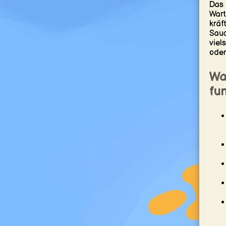
Das 
Wart
kräf
Sauc
viel
oder
Wa
fun