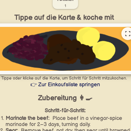
1
Tippe auf die Karte & koche mit
Tippe oder klicke auf die Karte, um Schritt für Schritt mitzukochen.
👉 Zur Einkaufsliste springen
Zubereitung 👩‍🍳
Schritt-für-Schritt:
Marinate the beef:
Place beef in a vinegar-spice
marinade for 2–3 days, turning daily.
Sear:
Remove beef, pat dry, then sear until browned.