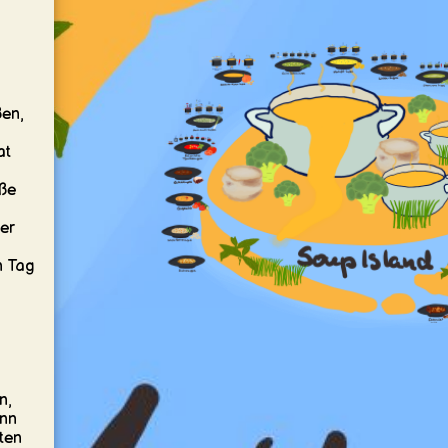
ßen,
at
öße
er
n Tag
n,
ann
ten