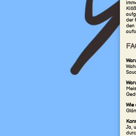
imme
Klöß
aufg
der 
den 
auft
FA
Waru
Wahr
Sauc
Waru
Meis
Gedu
Wie 
Glän
Kann
Ja, 
durc