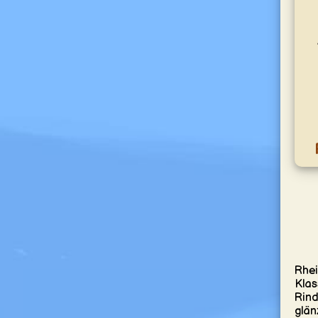
Rhei
Klas
Rind
glän