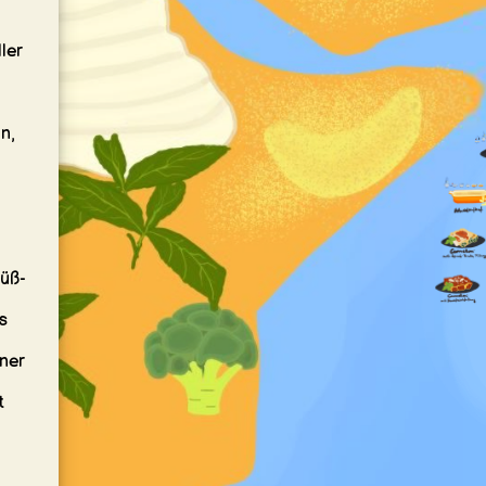
ler
n,
süß-
s
ner
t