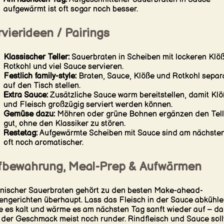
aufgewärmt ist oft sogar noch besser.
vierideen / Pairings
Klassischer Teller:
Sauerbraten in Scheiben mit lockeren Klö
Rotkohl und viel Sauce servieren.
Festlich family-style:
Braten, Sauce, Klöße und Rotkohl separ
auf den Tisch stellen.
Extra Sauce:
Zusätzliche Sauce warm bereitstellen, damit Kl
und Fleisch großzügig serviert werden können.
Gemüse dazu:
Möhren oder grüne Bohnen ergänzen den Tell
gut, ohne den Klassiker zu stören.
Restetag:
Aufgewärmte Scheiben mit Sauce sind am nächste
oft noch aromatischer.
fbewahrung, Meal-Prep & Aufwärmen
nischer Sauerbraten gehört zu den besten Make-ahead-
engerichten überhaupt. Lass das Fleisch in der Sauce abkühle
le es kalt und wärme es am nächsten Tag sanft wieder auf – d
 der Geschmack meist noch runder. Rindfleisch und Sauce soll