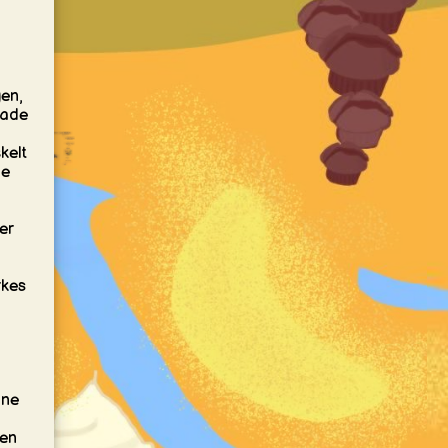
gen,
nade
kelt
de
er
rkes
ine
ten