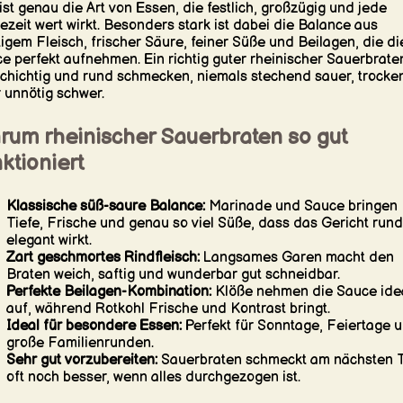
ist genau die Art von Essen, die festlich, großzügig und jede
ezeit wert wirkt. Besonders stark ist dabei die Balance aus
tigem Fleisch, frischer Säure, feiner Süße und Beilagen, die di
e perfekt aufnehmen. Ein richtig guter rheinischer Sauerbraten
schichtig und rund schmecken, niemals stechend sauer, trocke
 unnötig schwer.
rum rheinischer Sauerbraten so gut
ktioniert
Klassische süß-saure Balance:
Marinade und Sauce bringen
Tiefe, Frische und genau so viel Süße, dass das Gericht run
elegant wirkt.
Zart geschmortes Rindfleisch:
Langsames Garen macht den
Braten weich, saftig und wunderbar gut schneidbar.
Perfekte Beilagen-Kombination:
Klöße nehmen die Sauce ide
auf, während Rotkohl Frische und Kontrast bringt.
Ideal für besondere Essen:
Perfekt für Sonntage, Feiertage 
große Familienrunden.
Sehr gut vorzubereiten:
Sauerbraten schmeckt am nächsten 
oft noch besser, wenn alles durchgezogen ist.