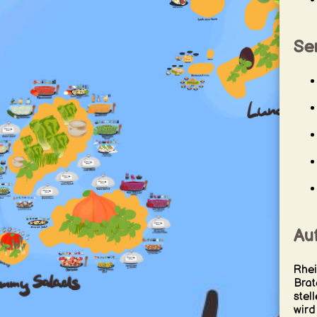
Ser
Au
Rhei
Brat
stel
wird