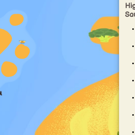
Hig
Sau