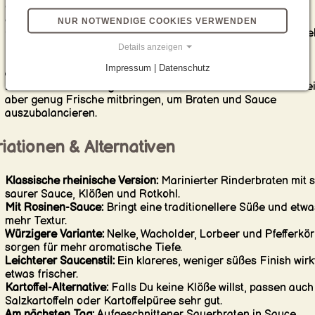
oder zusätzliche Säure nur gezielt und in kleinen Schritten
ergänzen.
NUR NOTWENDIGE COOKIES VERWENDEN
Gegen die Faser schneiden:
So wirkt das Fleisch auf dem Tel
deutlich zarter und eleganter.
Details anzeigen
Die Klöße nicht unterschätzen:
Lockere Klöße sollen Sauce
Impressum | Datenschutz
aufnehmen, ohne schwer oder klitschig zu werden.
Den Rotkohl lebendig halten:
Er soll weich und aromatisch sei
aber genug Frische mitbringen, um Braten und Sauce
auszubalancieren.
iationen & Alternativen
Klassische rheinische Version:
Marinierter Rinderbraten mit 
saurer Sauce, Klößen und Rotkohl.
Mit Rosinen-Sauce:
Bringt eine traditionellere Süße und etwa
mehr Textur.
Würzigere Variante:
Nelke, Wacholder, Lorbeer und Pfefferkör
sorgen für mehr aromatische Tiefe.
Leichterer Saucenstil:
Ein klareres, weniger süßes Finish wirk
etwas frischer.
Kartoffel-Alternative:
Falls Du keine Klöße willst, passen auch
Salzkartoffeln oder Kartoffelpüree sehr gut.
Am nächsten Tag:
Aufgeschnittener Sauerbraten in Sauce