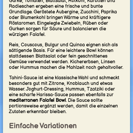
Gurke, Tomaten, Blattsalat, Rotkohl, Karotten und
Radieschen ergeben eine frische und bunte
Grundlage. Geröstete Aubergine, Zucchini, Paprika
oder Blumenkohl bringen Wärme und kräftigere
Röstaromen. Eingelegte Zwiebeln, Rüben oder
Gurken sorgen für Säure und balancieren die
würzigen Falafel.
Reis, Couscous, Bulgur und Quinoa eignen sich als
sättigende Basis. Für eine leichtere Bowl können
stattdessen Blattsalat oder fein geschnittenes
Gemüse verwendet werden. Kichererbsen, Linsen
oder Hummus machen die Mahlzeit noch gehaltvoller.
Tahini-Sauce ist eine klassische Wahl und schmeckt
besonders gut mit Zitrone, Knoblauch und etwas
Wasser. Joghurt-Dressing, Hummus, Tzatziki oder
eine scharfe Harissa-Sauce passen ebenfalls zur
mediterranen Falafel Bowl
. Die Sauce sollte
portionsweise ergänzt werden, damit die einzelnen
Zutaten erkennbar bleiben.
Einfache Variationen