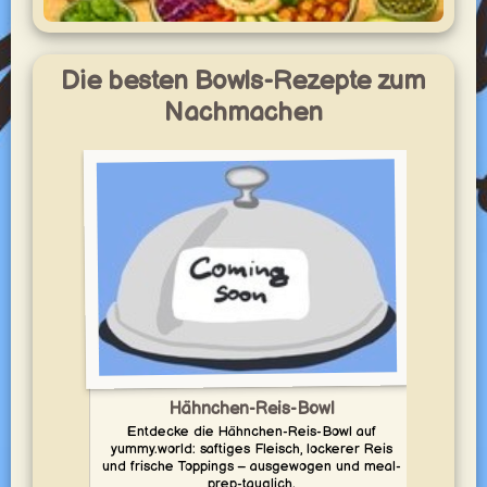
Veggie Prep Woche
Vegetarische Rezepte zum Vorbereiten – ideal für eine
Die besten Bowls-Rezepte zum
ausgewogene Woche mit frischen Zutaten, Gemüse,
Hülsenfrüchten und sättigenden Gerichten.
Nachmachen
yummy.world
Veggie Prep Woche
1
Bunte vegetarische Rezepte für eine ausgewogene Woche
– frisch, sättigend und einfach vorzubereiten.
yummy.world
1
Hähnchen-Reis-Bowl
Entdecke die Hähnchen-Reis-Bowl auf
Entd
yummy.world: saftiges Fleisch, lockerer Reis
Reis,
und frische Toppings – ausgewogen und meal-
prep-tauglich.