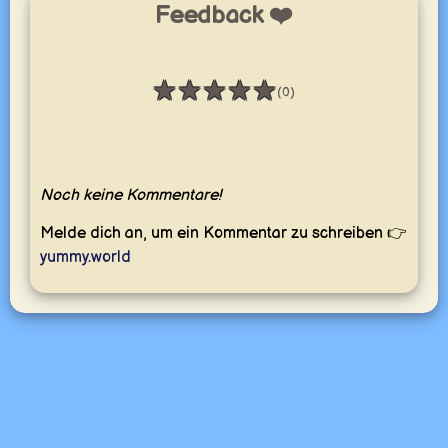
Feedback ❤️
★
★
★
★
★
(0)
Bewertung: 0 / 5
Noch keine Kommentare!
Melde dich an, um ein Kommentar zu schreiben 👉
yummy.world