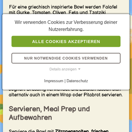
Für eine griechisch inspirierte Bowl werden Falafel
mit Gurke, Tomaten, Oliven, Feta und Tzatziki
kombiniert. Eine orientalische Variante passt gut zu
Wir verwenden Cookies zur Verbesserung deiner
Hummus, Taboulé, eingelegtem Gemüse, Tahini und
Nutzererfahrung.
frischer Petersilie.
Für eine leichtere Falafel Bowl wird die
ALLE COOKIES AKZEPTIEREN
Getreidebasis durch Salat ersetzt und mit reichlich
Gurke, Tomaten und Kräutern ergänzt. Geröstete
Süßkartoffeln oder Kürbis ergeben eine warme
NUR NOTWENDIGE COOKIES VERWENDEN
saisonale Variante. Chili-Sauce, Harissa oder
Jalapeños sorgen für Schärfe.
Details anzeigen
Für eine vollständig vegane Bowl werden pflanzliche
Impressum | Datenschutz
Falafel und Tahini, Hummus oder ein milchfreies
Joghurt-Dressing verwendet. Die Zutaten lassen sich
alternativ auch in einem Wrap oder Pitabrot servieren.
Servieren, Meal Prep und
Aufbewahren
Serviere die Bowl mit
Zitronenspalten, frischen