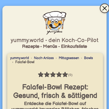
yummy.world - dein Koch-Co-Pilot
Rezepte - Menüs - Einkaufsliste
yummy.world
Nach-Anlass
Mittagsessen
Bowls
Falafel-Bowl
★
★
★
★
★
(0)
Bewertung: 0 / 5
Falafel-Bowl Rezept:
Gesund, frisch & sättigend
Entdecke die Falafel-Bowl auf