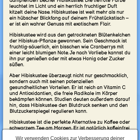
dampfenden Becher Hibiskustee. Die tiefrote Farbe
leuchtet im Licht und ein herrlich fruchtiger Duft
kitzelt deine Nase. Hibiskustee ist weit mehr als nur
ein hübscher Blickfang auf deinem Frühstückstisch –
er ist ein wahrer Genuss mit exotischem Flair.
Hibiskustee wird aus den getrockneten Blütenkelchen
der Hibiskus-Pflanze gewonnen. Sein Geschmack ist
fruchtig-säuerlich, ein bisschen wie Cranberrys mit
einer leicht blumigen Note. Je nach Vorliebe kannst du
ihn pur genießen oder mit etwas Honig oder Zucker
süßen.
Aber Hibiskustee überzeugt nicht nur geschmacklich,
sondern auch mit seinen potenziellen
gesundheitlichen Vorteilen. Er ist reich an Vitamin C
und Antioxidantien, die freie Radikale im Körper
bekämpfen können. Studien deuten außerdem darauf
hin, dass Hibiskustee den Blutdruck senken und den
Blutzuckerspiegel regulieren kann.
Hibiskustee ist die perfekte Alternative zu Kaffee oder
schwarzem Tee am Morgen. Er ist natürlich koffeinfrei
und somit auch für alle geeignet, die empfindlich auf
Wir verwenden Cookies zur Verbesserung deiner