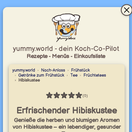
yummy.world - dein Koch-Co-Pilot
Rezepte - Menüs - Einkaufsliste
yummy.world
Nach-Anlass
Frühstück
Getränke zum Frühstück
Tee
Früchtetees
Hibiskustee
★
★
★
★
★
(0)
Bewertung: 0 / 5
Erfrischender Hibiskustee
Genieße die herben und blumigen Aromen
von Hibiskustee – ein lebendiger, gesunder