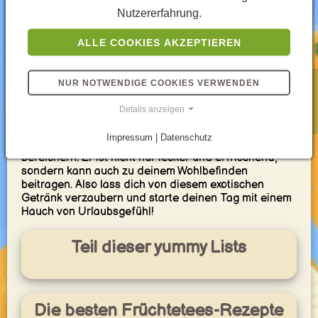
Koffein reagieren. Heiß oder kalt genossen, erfrischt
Nutzererfahrung.
er dich und bringt mit seiner exotischen Note
Schwung in deinen Tag.
ALLE COOKIES AKZEPTIEREN
Probiere doch mal Hibiskustee mit frischen Früchten
oder Minze verfeinert. Auch ein Spritzer Limettensaft
verleiht dem Tee eine zusätzliche Frische. Für einen
NUR NOTWENDIGE COOKIES VERWENDEN
besonders sommerlichen Genuss kannst du ihn sogar
zu einem erfrischenden Eistee zubereiten.
Details anzeigen
Hibiskustee ist ein toller Weg, um deinen
Impressum | Datenschutz
Frühstückstisch mit Farbe und Geschmack zu
bereichern. Er ist nicht nur lecker und erfrischend,
sondern kann auch zu deinem Wohlbefinden
beitragen. Also lass dich von diesem exotischen
Getränk verzaubern und starte deinen Tag mit einem
Hauch von Urlaubsgefühl!
Teil dieser yummy Lists
Die besten Früchtetees-Rezepte