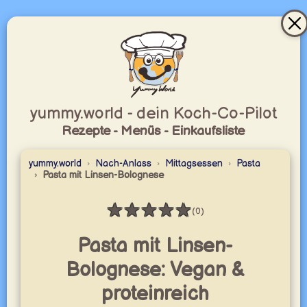
yummy.world - dein Koch-Co-Pilot
Rezepte - Menüs - Einkaufsliste
yummy.world
Nach-Anlass
Mittagsessen
Pasta
Pasta mit Linsen-Bolognese
★
★
★
★
★
(0)
Bewertung: 0 / 5
Pasta mit Linsen-
Bolognese: Vegan &
proteinreich