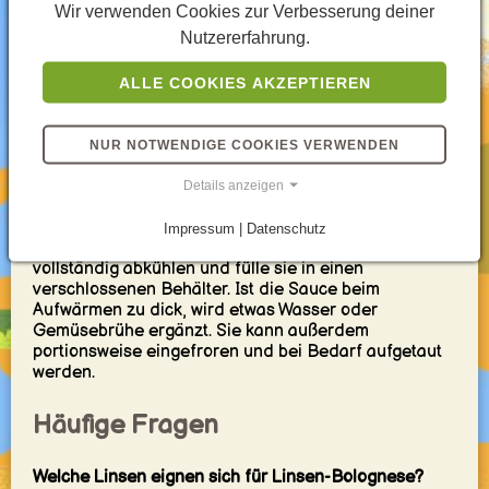
Servieren und Aufbewahren
Wir verwenden Cookies zur Verbesserung deiner
Nutzererfahrung.
Serviere die Pasta mit frischen Kräutern, schwarzem
ALLE COOKIES AKZEPTIEREN
Pfeffer und Parmesan oder einer pflanzlichen
Alternative. Ein grüner Salat oder Knoblauchbrot
passt als einfache Beilage. Für Familien kann die
NUR NOTWENDIGE COOKIES VERWENDEN
Sauce mild bleiben, während Chili, Käse und
zusätzliche Kräuter separat angeboten werden.
Details anzeigen
Linsen-Bolognese eignet sich hervorragend für Meal
Prep, da die Sauce getrennt von der Pasta
Impressum | Datenschutz
aufbewahrt werden kann. Lass sie vor dem Kühlen
vollständig abkühlen und fülle sie in einen
verschlossenen Behälter. Ist die Sauce beim
Aufwärmen zu dick, wird etwas Wasser oder
Gemüsebrühe ergänzt. Sie kann außerdem
portionsweise eingefroren und bei Bedarf aufgetaut
werden.
Häufige Fragen
Welche Linsen eignen sich für Linsen-Bolognese?