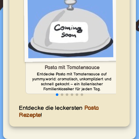
Pasta mit Tomatensauce
Entdecke Pasta mit Tomatensauce auf
yummy.world: aromatisch, unkompliziert und
yum
schnell gekocht – ein italienischer
kn
Familienklassiker für jeden Tag.
Entdecke die leckersten
Pasta
Rezepte
!