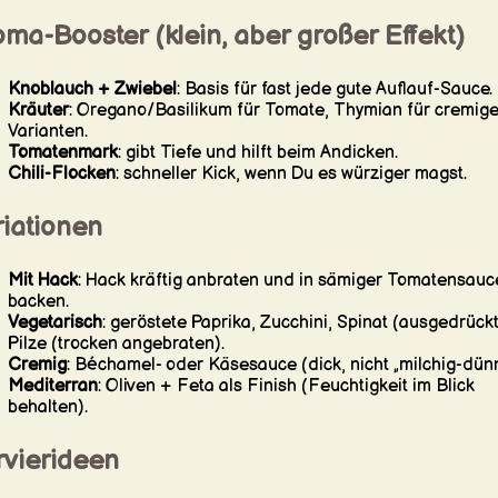
ma-Booster (klein, aber großer Effekt)
Knoblauch + Zwiebel
: Basis für fast jede gute Auflauf-Sauce.
Kräuter
: Oregano/Basilikum für Tomate, Thymian für cremig
Varianten.
Tomatenmark
: gibt Tiefe und hilft beim Andicken.
Chili-Flocken
: schneller Kick, wenn Du es würziger magst.
riationen
Mit Hack
: Hack kräftig anbraten und in sämiger Tomatensauc
backen.
Vegetarisch
: geröstete Paprika, Zucchini, Spinat (ausgedrückt
Pilze (trocken angebraten).
Cremig
: Béchamel- oder Käsesauce (dick, nicht „milchig-dünn
Mediterran
: Oliven + Feta als Finish (Feuchtigkeit im Blick
behalten).
rvierideen