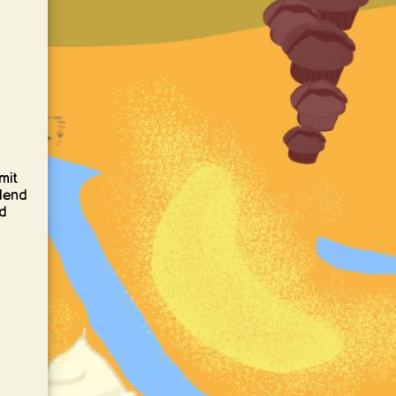
mit
dend
nd