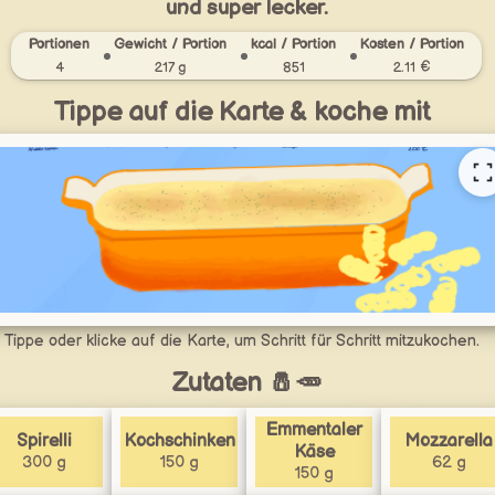
und super lecker.
Portionen
Gewicht / Portion
kcal / Portion
Kosten / Portion
4
217 g
851
2.11 €
Tippe auf die Karte & koche mit
Tippe oder klicke auf die Karte, um Schritt für Schritt mitzukochen.
Zutaten 🧂🥕
Emmentaler
Spirelli
Kochschinken
Mozzarella
Käse
300 g
150 g
62 g
150 g