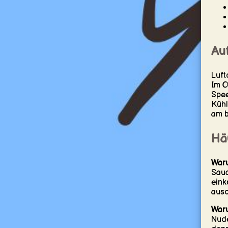
Au
Luft
Im O
Spee
Kühl
am b
Hä
Waru
Sauc
eink
ausd
Waru
Nude