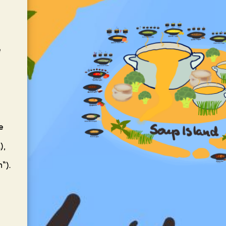
e
e
),
“).