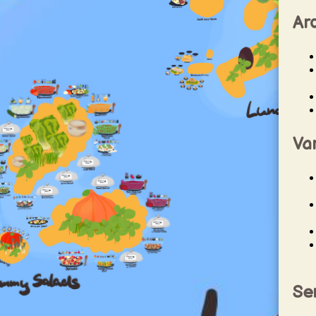
Aro
Va
Se