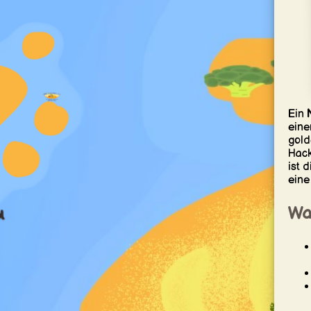
Ein
eine
gold
Hack
ist d
eine
Wa