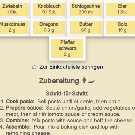
Zwiebeln
Knoblauch
Schlagsahne
Eier
1 Stk.
0.1 Stk.
300 ml
1 Stk.
Muskatnuss
Oregano
Butter
Salz
2 g
0.3 g
30 g
10 g
Pfeffer
schwarz
2 g
👉 Zur Einkaufsliste springen
Zubereitung 👩‍🍳
Schritt-für-Schritt:
Cook pasta:
Boil pasta until al dente, then drain.
Prepare sauce:
Sauté onion/garlic, add vegetables o
meat, then stir in tomato sauce or cream sauce.
Combine:
Mix pasta with sauce and half the cheese.
Assemble:
Pour into a baking dish and top with
remaining cheese.