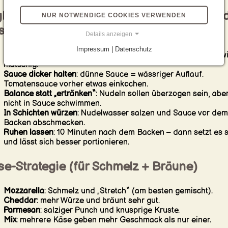
h-Value Tipps: so wird’s nicht matschig o
NUR NOTWENDIGE COOKIES VERWENDEN
ssrig
Details anzeigen
Impressum | Datenschutz
Nudeln al dente kochen
: sie garen im Ofen nach – zu weich w
matschig.
Sauce dicker halten
: dünne Sauce = wässriger Auflauf.
Tomatensauce vorher etwas einkochen.
Balance statt „ertränken“
: Nudeln sollen überzogen sein, abe
nicht in Sauce schwimmen.
In Schichten würzen
: Nudelwasser salzen und Sauce vor dem
Backen abschmecken.
Ruhen lassen
: 10 Minuten nach dem Backen – dann setzt es s
und lässt sich besser portionieren.
se-Strategie (für Schmelz + Bräune)
Mozzarella
: Schmelz und „Stretch“ (am besten gemischt).
Cheddar
: mehr Würze und bräunt sehr gut.
Parmesan
: salziger Punch und knusprige Kruste.
Mix
: mehrere Käse geben mehr Geschmack als nur einer.