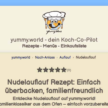
yummy.world - dein Koch-Co-Pilot
Rezepte - Menüs - Einkaufsliste
yummy.world
Nach-Anlass
Auflauf
Nudelauflauf
★
★
★
★
★
(0)
Bewertung: 0 / 5
Nudelauflauf Rezept: Einfach
überbacken, familienfreundlich
Entdecke Nudelauflauf auf yummy.world!
amilienklassiker aus dem Ofen – einfach vorzubereit