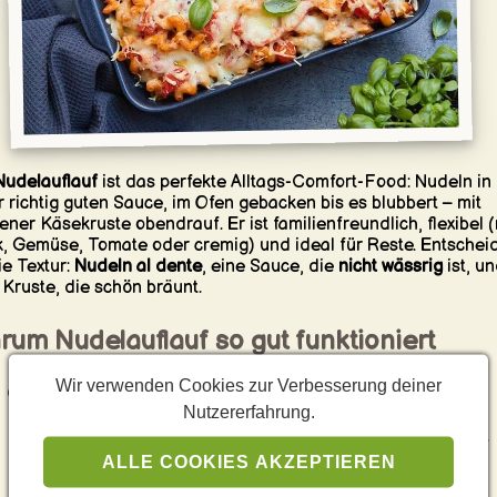
Nudelauflauf
ist das perfekte Alltags-Comfort-Food: Nudeln in
r richtig guten Sauce, im Ofen gebacken bis es blubbert – mit
ener Käsekruste obendrauf. Er ist familienfreundlich, flexibel (
, Gemüse, Tomate oder cremig) und ideal für Reste. Entschei
ie Textur:
Nudeln al dente
, eine Sauce, die
nicht wässrig
ist, u
 Kruste, die schön bräunt.
rum Nudelauflauf so gut funktioniert
Wir verwenden Cookies zur Verbesserung deiner
One-Dish-Dinner
: Kohlenhydrate + Sauce + optional
Nutzererfahrung.
Protein/Gemüse in einem Gericht.
Super variabel
: von vegetarisch bis deftig, von mild bis spicy.
Perfekte Reste
: lässt sich gut aufwärmen und schmeckt am
ALLE COOKIES AKZEPTIEREN
nächsten Tag oft noch runder.