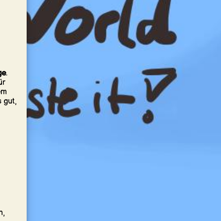
ge
.
ür
em
 gut,
n,