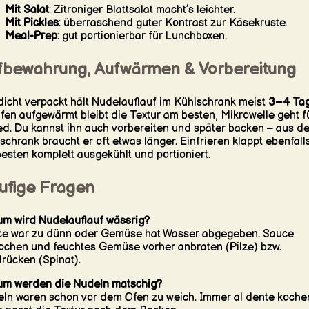
Mit Salat
: Zitroniger Blattsalat macht’s leichter.
Mit Pickles
: überraschend guter Kontrast zur Käsekruste.
Meal-Prep
: gut portionierbar für Lunchboxen.
fbewahrung, Aufwärmen & Vorbereitung
dicht verpackt hält Nudelauflauf im Kühlschrank meist
3–4 Ta
fen aufgewärmt bleibt die Textur am besten, Mikrowelle geht f
d. Du kannst ihn auch vorbereiten und später backen – aus d
schrank braucht er oft etwas länger. Einfrieren klappt ebenfalls
esten komplett ausgekühlt und portioniert.
ufige Fragen
m wird Nudelauflauf wässrig?
e war zu dünn oder Gemüse hat Wasser abgegeben. Sauce
ochen und feuchtes Gemüse vorher anbraten (Pilze) bzw.
rücken (Spinat).
m werden die Nudeln matschig?
ln waren schon vor dem Ofen zu weich. Immer al dente koche