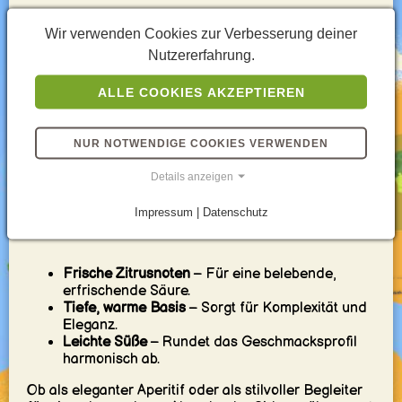
Was macht den Sidecar so
Wir verwenden Cookies zur Verbesserung deiner
besonders?
Nutzererfahrung.
ALLE COOKIES AKZEPTIEREN
Der Sidecar ist ein Cocktail, der
Perfektion in Balance
bringt. Seine Aromen sind frisch, tief und gleichzeitig
wunderbar weich. Er bietet eine angenehme
NUR NOTWENDIGE COOKIES VERWENDEN
Mischung aus
spritziger Säure, wärmender Tiefe und
sanfter Süße
, die ihn zu einem beliebten Drink für
Details anzeigen
verschiedenste Anlässe macht.
Impressum | Datenschutz
Geschmackselemente des Sidecar
Frische Zitrusnoten
– Für eine belebende,
erfrischende Säure.
Tiefe, warme Basis
– Sorgt für Komplexität und
Eleganz.
Leichte Süße
– Rundet das Geschmacksprofil
harmonisch ab.
Ob als eleganter Aperitif oder als stilvoller Begleiter