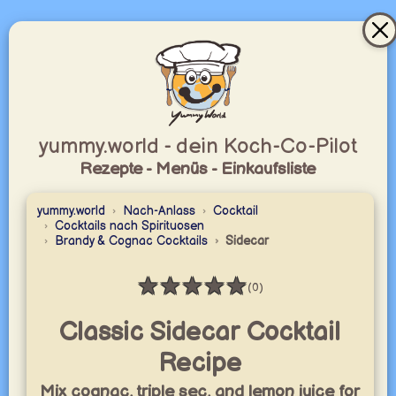
yummy.world - dein Koch-Co-Pilot
Rezepte - Menüs - Einkaufsliste
yummy.world
Nach-Anlass
Cocktail
Cocktails nach Spirituosen
Brandy & Cognac Cocktails
Sidecar
★
★
★
★
★
(0)
Bewertung: 0 / 5
Classic Sidecar Cocktail
Recipe
Mix cognac, triple sec, and lemon juice for