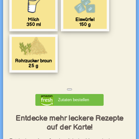
Milch
Eiswürfel
350
ml
150
g
Rohrzucker braun
25
g
Zutaten bestellen
Entdecke mehr leckere Rezepte
auf der Karte!