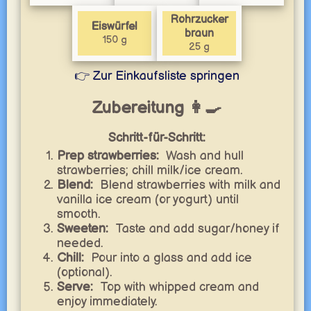
Rohrzucker
Eiswürfel
braun
150 g
25 g
👉 Zur Einkaufsliste springen
Zubereitung 👩‍🍳
Schritt-für-Schritt:
Prep strawberries:
Wash and hull
strawberries; chill milk/ice cream.
Blend:
Blend strawberries with milk and
vanilla ice cream (or yogurt) until
smooth.
Sweeten:
Taste and add sugar/honey if
needed.
Chill:
Pour into a glass and add ice
(optional).
Serve:
Top with whipped cream and
enjoy immediately.