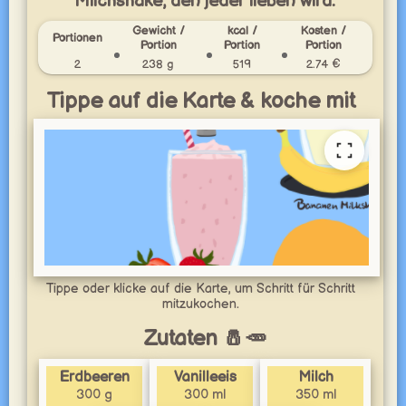
Milchshake, den jeder lieben wird.
Gewicht /
kcal /
Kosten /
Portionen
Portion
Portion
Portion
2
238 g
519
2.74 €
Tippe auf die Karte & koche mit
Tippe oder klicke auf die Karte, um Schritt für Schritt
mitzukochen.
Zutaten 🧂🥕
Erdbeeren
Vanilleeis
Milch
300 g
300 ml
350 ml