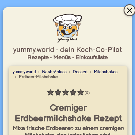
yummy.world - dein Koch-Co-Pilot
Rezepte - Menüs - Einkaufsliste
yummy.world
Nach-Anlass
Dessert
Milchshakes
Erdbeer-Milchshake
★
★
★
★
★
(0)
Bewertung: 0 / 5
Cremiger
Erdbeermilchshake Rezept
Mixe frische Erdbeeren zu einem cremigen