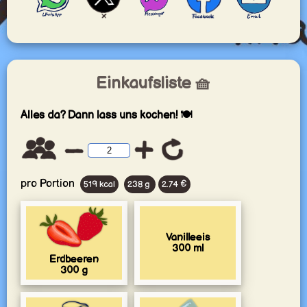
Einkaufsliste 🧺
Alles da? Dann lass uns kochen! 🍽️
pro Portion
519 kcal
238 g
2.74 €
Vanilleeis
300
ml
Erdbeeren
300
g