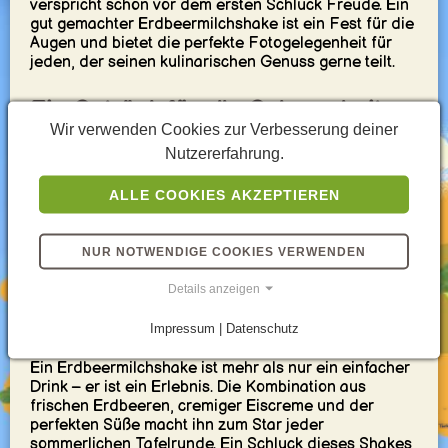
verspricht schon vor dem ersten Schluck Freude. Ein
gut gemachter Erdbeermilchshake ist ein Fest für die
Augen und bietet die perfekte Fotogelegenheit für
jeden, der seinen kulinarischen Genuss gerne teilt.
Ein Getränk für alle Gelegenheiten
Wir verwenden Cookies zur Verbesserung deiner
Nutzererfahrung.
Erdbeermilchshakes sind wunderbar wandelbar. Sie
passen perfekt als erfrischender Nachmittagssnack,
ALLE COOKIES AKZEPTIEREN
als süßes Frühstück oder als Dessert nach einem
leichten Sommeressen. Egal, ob zu Hause genossen
oder als Highlight auf einer Gartenparty serviert, sie
bringen immer eine fröhliche und ausgelassene
NUR NOTWENDIGE COOKIES VERWENDEN
Stimmung mit.
Details anzeigen
Fazit
Impressum | Datenschutz
Ein Erdbeermilchshake ist mehr als nur ein einfacher
Drink – er ist ein Erlebnis. Die Kombination aus
frischen Erdbeeren, cremiger Eiscreme und der
perfekten Süße macht ihn zum Star jeder
sommerlichen Tafelrunde. Ein Schluck dieses Shakes