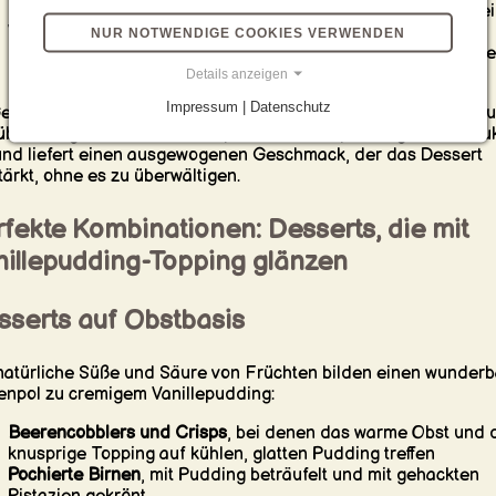
Möglichkeit, warm oder kalt serviert zu werden
, was ihn für e
Vielzahl von Desserts geeignet macht
NUR NOTWENDIGE COOKIES VERWENDEN
Hervorragender Träger für zusätzliche Aromen
, von Gewürze
hin zu Likören
Details anzeigen
Impressum | Datenschutz
egensatz zu Schlagsahne, die schnell zerfließt, oder Zuckergu
überwältigend süß sein kann, behält Vanillepudding seine Stru
und liefert einen ausgewogenen Geschmack, der das Dessert
tärkt, ohne es zu überwältigen.
fekte Kombinationen: Desserts, die mit
nillepudding-Topping glänzen
sserts auf Obstbasis
natürliche Süße und Säure von Früchten bilden einen wunder
npol zu cremigem Vanillepudding:
Beerencobblers und Crisps
, bei denen das warme Obst und 
knusprige Topping auf kühlen, glatten Pudding treffen
Pochierte Birnen
, mit Pudding beträufelt und mit gehackten