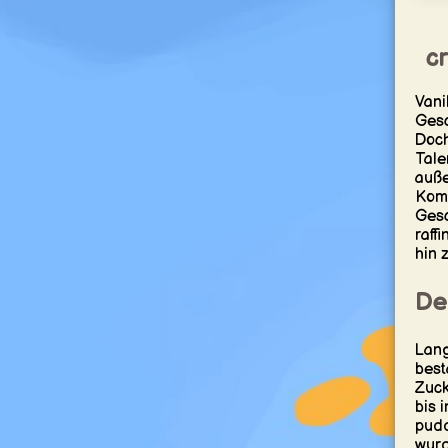
c
Vani
Gesc
Doch
Tale
auße
Komp
Gesc
raff
hin 
De
Lang
best
Zuck
bis 
pudd
wurd