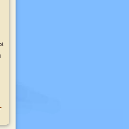
ot
l
r