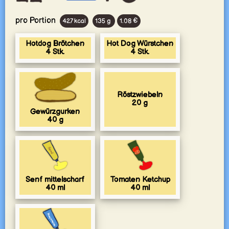
pro Portion
427 kcal
135 g
1.08 €
Hotdog Brötchen
Hot Dog Würstchen
4
Stk.
4
Stk.
Röstzwiebeln
20
g
Gewürzgurken
40
g
Senf mittelscharf
Tomaten Ketchup
40
ml
40
ml