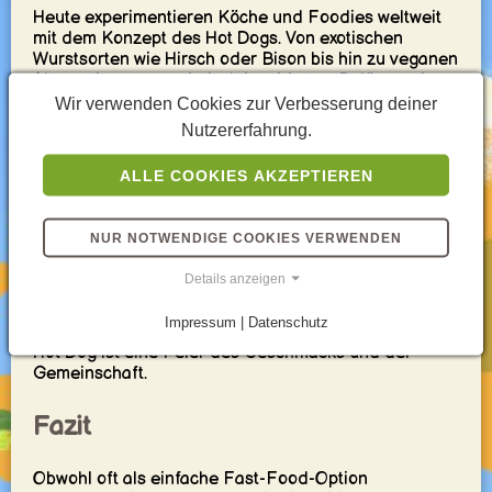
Heute experimentieren Köche und Foodies weltweit
mit dem Konzept des Hot Dogs. Von exotischen
Wurstsorten wie Hirsch oder Bison bis hin zu veganen
Alternativen, von asiatisch inspirierten Belägen wie
Kimchi und Wasabi-Mayonnaise bis zu mexikanischen
Wir verwenden Cookies zur Verbesserung deiner
Variationen mit Jalapeños und frischer Guacamole –
Nutzererfahrung.
die Möglichkeiten sind endlos.
ALLE COOKIES AKZEPTIEREN
Warum wir Hot Dogs lieben
NUR NOTWENDIGE COOKIES VERWENDEN
Der Hot Dog ist einfach zuzubereiten, unendlich
variierbar und ideal für schnelle Mahlzeiten. Aber
Details anzeigen
mehr als das, er ist ein Stück kulinarische Freude,
das Erinnerungen weckt und Menschen
Impressum | Datenschutz
zusammenbringt. Jeder Biss in einen gut gemachten
Hot Dog ist eine Feier des Geschmacks und der
Gemeinschaft.
Fazit
Obwohl oft als einfache Fast-Food-Option