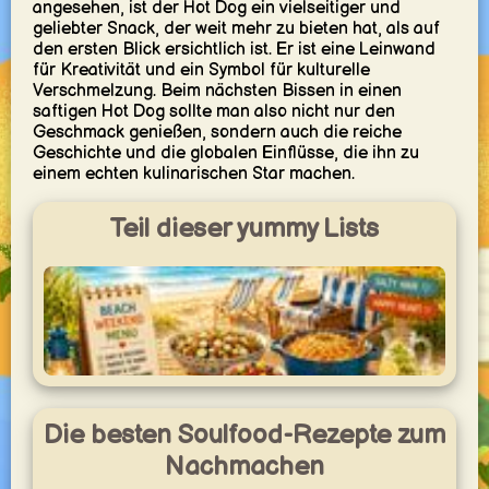
angesehen, ist der Hot Dog ein vielseitiger und
geliebter Snack, der weit mehr zu bieten hat, als auf
den ersten Blick ersichtlich ist. Er ist eine Leinwand
für Kreativität und ein Symbol für kulturelle
Verschmelzung. Beim nächsten Bissen in einen
saftigen Hot Dog sollte man also nicht nur den
Geschmack genießen, sondern auch die reiche
Geschichte und die globalen Einflüsse, die ihn zu
einem echten kulinarischen Star machen.
Teil dieser yummy Lists
Strandwochenende-Menü
Einfache Rezepte für ein entspanntes Strandwochenende
Die besten Soulfood-Rezepte zum
mit Kindern – ideal bei wenig Küchenausstattung,
sonnigem Wetter, Waffeln, Snacks und stressfreien
Familiengerichten.
Nachmachen
yummy.world