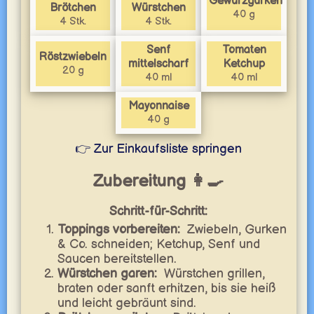
Gewürzgurken
Brötchen
Würstchen
40 g
4 Stk.
4 Stk.
Senf
Tomaten
Röstzwiebeln
mittelscharf
Ketchup
20 g
40 ml
40 ml
Mayonnaise
40 g
👉 Zur Einkaufsliste springen
Zubereitung 👩‍🍳
Schritt-für-Schritt:
Toppings vorbereiten:
Zwiebeln, Gurken
& Co. schneiden; Ketchup, Senf und
Saucen bereitstellen.
Würstchen garen:
Würstchen grillen,
braten oder sanft erhitzen, bis sie heiß
und leicht gebräunt sind.