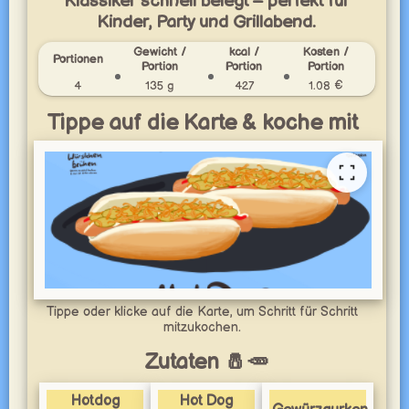
Klassiker schnell belegt – perfekt für
Kinder, Party und Grillabend.
Gewicht /
kcal /
Kosten /
Portionen
Portion
Portion
Portion
4
135 g
427
1.08 €
Tippe auf die Karte & koche mit
Tippe oder klicke auf die Karte, um Schritt für Schritt
mitzukochen.
Zutaten 🧂🥕
Hotdog
Hot Dog