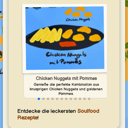
1
Ba
Chicken Nuggets mit Pommes
Toma
Genieße die perfekte Kombination aus
Papri
knusprigen Chicken Nuggets und goldenen
Pommes.
Entdecke die leckersten
Soulfood
Rezepte
!