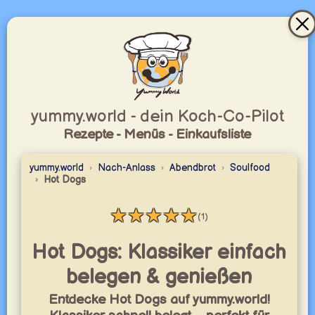
yummy.world - dein Koch-Co-Pilot
Rezepte - Menüs - Einkaufsliste
yummy.world
Nach-Anlass
Abendbrot
Soulfood
Hot Dogs
★
★
★
★
★
(1)
Bewertung: 5 / 5
Hot Dogs: Klassiker einfach
belegen & genießen
Entdecke Hot Dogs auf yummy.world!