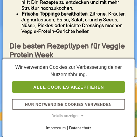
hilft Dir, Rezepte zu entdecken und mit mehr
Struktur nachzukochen.
Frische Toppings bereithalten:
Zitrone, Kräuter,
Joghurtsaucen, Salsa, Salat, crunchy Seeds,
Nüsse, Pickles oder leichte Dressings machen
Veggie-Protein-Gerichte heller.
Die besten Rezepttypen für Veggie
Protein Week
Wir verwenden Cookies zur Verbesserung deiner
Gerichte mit Hülsenfrüchten:
Linsengerichte,
Nutzererfahrung.
Chickpea Bowls, Bohneneintöpfe,
hummusartige Teller und Dal-Style-Rezepte
sind starke vegetarische Protein-Basics.
ALLE COOKIES AKZEPTIEREN
Eier-Rezepte:
Egg Muffins, Omeletts, Frittatas,
shakshukaartige Gerichte und Eiersalate sind
nützlich für Frühstück, Lunch und Meal Prep.
NUR NOTWENDIGE COOKIES VERWENDEN
Tofu- und Plant-Protein-Gerichte:
Tofu Bowls,
Stir-fries, Veggie Currys und marinierte Tofu-
Details anzeigen
Gerichte sind ideal, wenn Du flexibles
fleischfreies Protein suchst.
Impressum | Datenschutz
Milchprodukt-gestützte Gerichte:
Griechischer