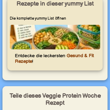
Rezepte in dieser yummy List
Die komplette yummy List öffnen
Veggie Protein Woche
Entdecke die leckersten
Gesund & Fit
Vegetarische Rezepte mit proteinreichen Zutaten wie
Rezepte
!
Linsen, Bohnen, Eiern, Quark, Feta oder Tofu – sättigend
und ausgewogen.
yummy.world
1
Teile dieses Veggie Protein Woche
Rezept