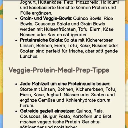
Joghurt, Hüttenkäse, Feta, Mozzarella, Halloumi
und käsebasierte Gerichte können Protein und
Fülle ergänzen.
Grain- und Veggie-Bowls:
Quinoa Bowls, Rice
Bowls, Couscous-Salate und Grain Bowls
werden mit Hülsenfrüchten, Tofu, Eiern, Käse,
Nüssen oder Saaten sättigender.
Proteinreiche Salate:
Salate mit Kichererbsen,
Linsen, Bohnen, Eiern, Tofu, Käse, Nüssen oder
Saaten sind perfekt für frische, aber sättigende
Lunches.
Veggie-Protein-Meal-Prep-Tipps
Jede Mahlzeit um eine Proteinquelle bauen:
Starte mit Linsen, Bohnen, Kichererbsen, Tofu,
Eiern, Käse, Joghurt, Nüssen oder Saaten und
ergänze Gemüse und Kohlenhydrate darum
herum.
Getreide gezielt einsetzen:
Quinoa, Reis,
Couscous, Bulgur, Pasta, Kartoffeln und Brot
machen vegetarische Protein-Gerichte
sättigender und praktischer.