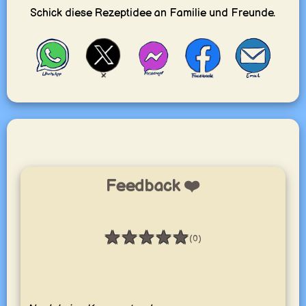
Schick diese Rezeptidee an Familie und Freunde.
Feedback ❤️
★
★
★
★
★
(0)
Bewertung: 0 / 5