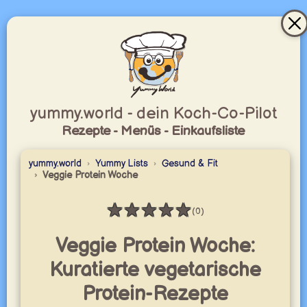
yummy.world - dein Koch-Co-Pilot
Rezepte - Menüs - Einkaufsliste
yummy.world
Yummy Lists
Gesund & Fit
Veggie Protein Woche
★
★
★
★
★
(0)
Bewertung: 0 / 5
Veggie Protein Woche:
Kuratierte vegetarische
Protein-Rezepte