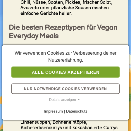
Chili, Nüsse, Saaten, Pickles, frischer Salat,
Avocado oder pflanzliche Saucen machen
einfache Gerichte heller.
Die besten Rezepttypen für Vegan
Everyday Meals
Vegane Bowls:
Rice Bowls, Quinoa Bowls,
Wir verwenden Cookies zur Verbesserung deiner
Couscous Bowls, Tofu Bowls, Chickpea Bowls
Nutzererfahrung.
und Veggie Bowls sind ideal für flexible Lunches
und Dinner.
Gerichte mit Hülsenfrüchten:
Linsengerichte,
ALLE COOKIES AKZEPTIEREN
Chickpea Curries, Bohneneintöpfe, Dal-Style-
Gerichte, Hummus-Teller und Linsensaucen
sind starke vegane Alltagsbasics.
NUR NOTWENDIGE COOKIES VERWENDEN
Vegane Pasta- und Reisgerichte:
Tomatenpasta,
Gemüsepasta, Lentil Bolognese, Fried Rice,
Details anzeigen
Reispfannen und Noodle Bowls sind praktisch
für schnelle Küche.
Impressum | Datenschutz
Suppen, Eintöpfe und Currys:
Gemüsesuppen,
Linsensuppen, Bohneneintöpfe,
Kichererbsencurrys und kokosbasierte Currys