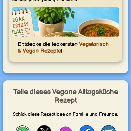
Entdecke die leckersten
Vegetarisch
& Vegan Rezepte
!
Teile dieses Vegane Alltagsküche
Vegane Alltagsküche
Rezept
Einfache vegane Rezepte für jeden Tag – pflanzlich,
sättigend und unkompliziert mit Gemüse, Getreide,
Hülsenfrüchten und vertrauten Zutaten.
Schick diese Rezeptidee an Familie und Freunde.
yummy.world
1