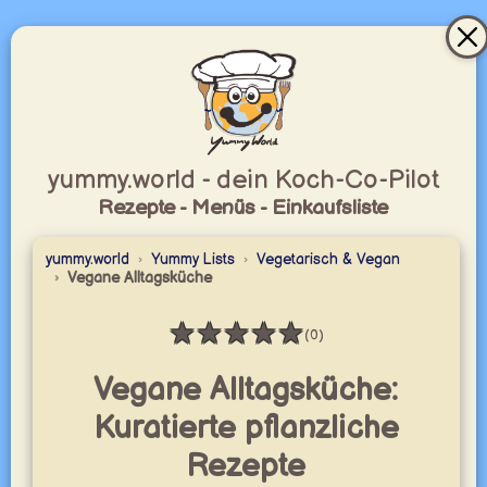
yummy.world - dein Koch-Co-Pilot
Rezepte - Menüs - Einkaufsliste
yummy.world
Yummy Lists
Vegetarisch & Vegan
Vegane Alltagsküche
★
★
★
★
★
(0)
Bewertung: 0 / 5
Vegane Alltagsküche:
Kuratierte pflanzliche
Rezepte