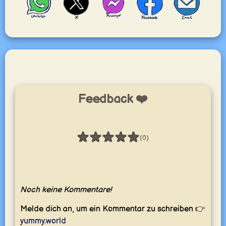
Feedback ❤️
★
★
★
★
★
(0)
Bewertung: 0 / 5
Noch keine Kommentare!
Melde dich an, um ein Kommentar zu schreiben 👉
yummy.world