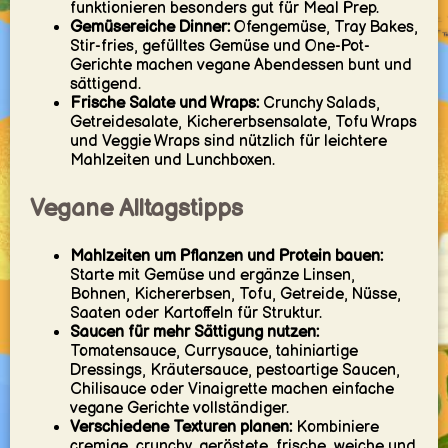
funktionieren besonders gut für Meal Prep.
Gemüsereiche Dinner:
Ofengemüse, Tray Bakes,
Stir-fries, gefülltes Gemüse und One-Pot-
Gerichte machen vegane Abendessen bunt und
sättigend.
Frische Salate und Wraps:
Crunchy Salads,
Getreidesalate, Kichererbsensalate, Tofu Wraps
und Veggie Wraps sind nützlich für leichtere
Mahlzeiten und Lunchboxen.
Vegane Alltagstipps
Mahlzeiten um Pflanzen und Protein bauen:
Starte mit Gemüse und ergänze Linsen,
Bohnen, Kichererbsen, Tofu, Getreide, Nüsse,
Saaten oder Kartoffeln für Struktur.
Saucen für mehr Sättigung nutzen:
Tomatensauce, Currysauce, tahiniartige
Dressings, Kräutersauce, pestoartige Saucen,
Chilisauce oder Vinaigrette machen einfache
vegane Gerichte vollständiger.
Verschiedene Texturen planen:
Kombiniere
cremige, crunchy, geröstete, frische, weiche und