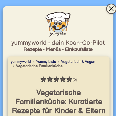
yummy.world - dein Koch-Co-Pilot
Rezepte - Menüs - Einkaufsliste
yummy.world
Yummy Lists
Vegetarisch & Vegan
Vegetarische Familienküche
★
★
★
★
★
(0)
Bewertung: 0 / 5
Vegetarische
Familienküche: Kuratierte
Rezepte für Kinder & Eltern