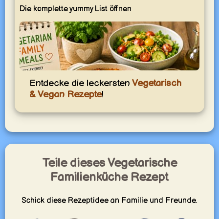
Die komplette yummy List öffnen
Entdecke die leckersten
Vegetarisch
& Vegan Rezepte
!
Teile dieses Vegetarische
Vegetarische Familienküche
Familienküche Rezept
Einfache vegetarische Gerichte für die ganze Familie –
lecker, unkompliziert und auch für Kinder gut geeignet.
yummy.world
Schick diese Rezeptidee an Familie und Freunde.
1