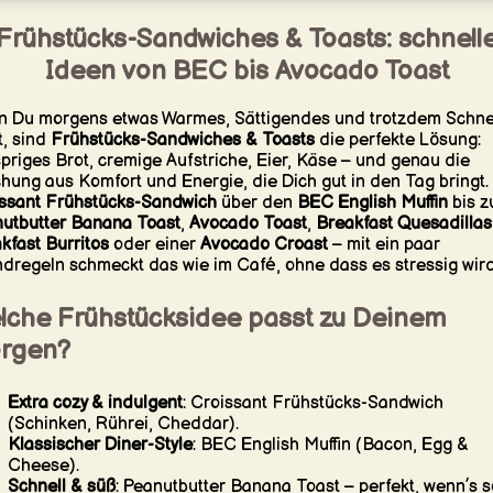
Frühstücks-Sandwiches & Toasts: schnell
Ideen von BEC bis Avocado Toast
 Du morgens etwas Warmes, Sättigendes und trotzdem Schne
t, sind
Frühstücks-Sandwiches & Toasts
die perfekte Lösung:
priges Brot, cremige Aufstriche, Eier, Käse – und genau die
hung aus Komfort und Energie, die Dich gut in den Tag bringt.
ssant Frühstücks-Sandwich
über den
BEC English Muffin
bis z
utbutter Banana Toast
,
Avocado Toast
,
Breakfast Quesadillas
kfast Burritos
oder einer
Avocado Croast
– mit ein paar
dregeln schmeckt das wie im Café, ohne dass es stressig wird
lche Frühstücksidee passt zu Deinem
rgen?
Extra cozy & indulgent
: Croissant Frühstücks-Sandwich
(Schinken, Rührei, Cheddar).
Klassischer Diner-Style
: BEC English Muffin (Bacon, Egg &
Cheese).
Schnell & süß
: Peanutbutter Banana Toast – perfekt, wenn’s s