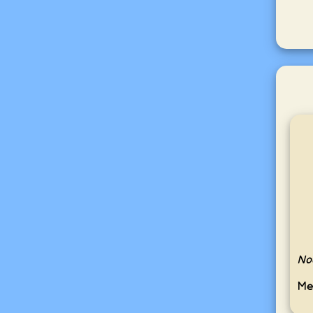
No
Me