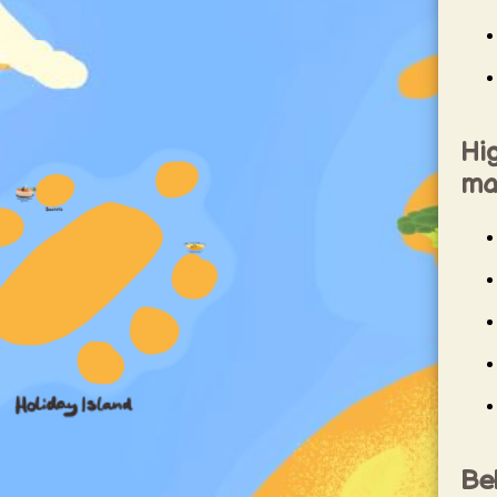
Hig
ma
Bel