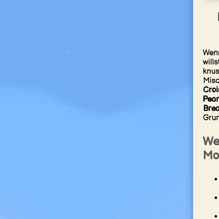
Wenn
wills
knus
Misc
Croi
Pean
Brea
Grun
We
Mo