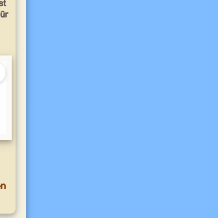
st
ür
en