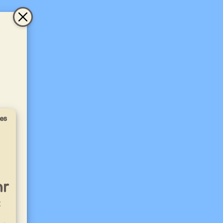
tes
hr
: