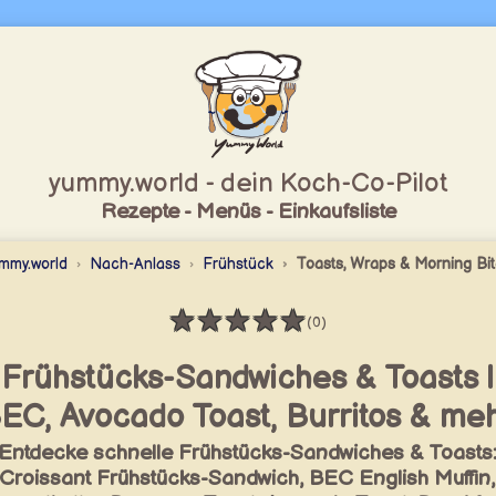
yummy.world - dein Koch-Co-Pilot
Rezepte - Menüs - Einkaufsliste
mmy.world
Nach-Anlass
Frühstück
Toasts, Wraps & Morning Bi
★
★
★
★
★
(0)
Bewertung: 0 / 5
Frühstücks-Sandwiches & Toasts |
EC, Avocado Toast, Burritos & me
Entdecke schnelle Frühstücks-Sandwiches & Toasts
Croissant Frühstücks-Sandwich, BEC English Muffin,