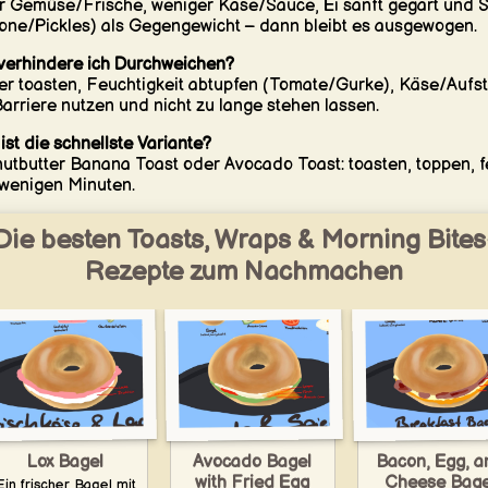
 Gemüse/Frische, weniger Käse/Sauce, Ei sanft gegart und 
rone/Pickles) als Gegengewicht – dann bleibt es ausgewogen.
verhindere ich Durchweichen?
r toasten, Feuchtigkeit abtupfen (Tomate/Gurke), Käse/Aufst
Barriere nutzen und nicht zu lange stehen lassen.
ist die schnellste Variante?
utbutter Banana Toast oder Avocado Toast: toasten, toppen, fe
 wenigen Minuten.
Die besten Toasts, Wraps & Morning Bites
Rezepte zum Nachmachen
Bacon, Egg, a
Lox Bagel
Avocado Bagel
Cheese Bage
with Fried Egg
Ein frischer Bagel mit