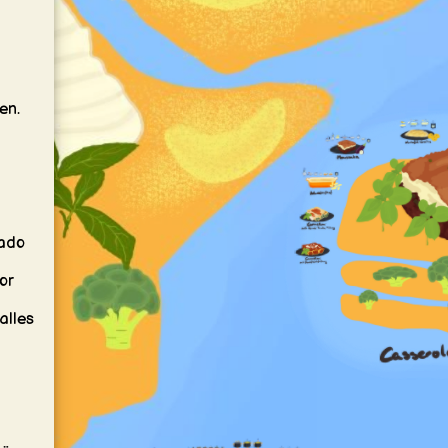
en.
cado
or
alles