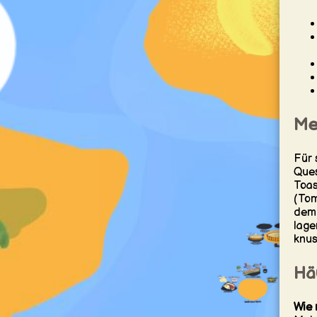
Mea
Für 
Ques
Toas
(Tom
dem 
lage
knus
Hä
Wie 