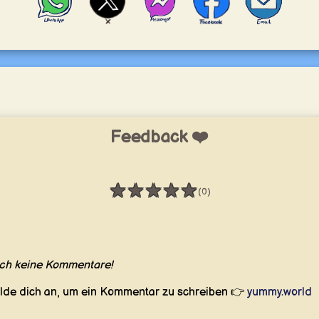
Feedback ❤️
★
★
★
★
★
(0)
Bewertung: 0 / 5
ch keine Kommentare!
lde dich an, um ein Kommentar zu schreiben 👉
yummy.world