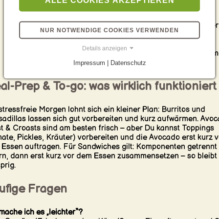
Basis
: Toast, English Muffin, Croissant, Wrap oder Tortilla.
Protein
: Ei (Rührei/Spiegelei), Bacon/Schinken, Bohnen oder
NUR NOTWENDIGE COOKIES VERWENDEN
Käse.
Cremig
: Avocado, Frischkäse, Joghurt-Sauce, Peanutbutter.
Details anzeigen
Crunch
: Salat, Zwiebel, Gurke, Paprika, geröstete Nüsse/Sam
Finish
: Zitrone/Limette, Kräuter, Pfeffer, Chili, Hot Sauce.
Impressum | Datenschutz
l-Prep & To-go: was wirklich funktioniert
stressfreie Morgen lohnt sich ein kleiner Plan: Burritos und
adillas lassen sich gut vorbereiten und kurz aufwärmen. Avo
t & Croasts sind am besten frisch – aber Du kannst Toppings
ate, Pickles, Kräuter) vorbereiten und die Avocado erst kurz v
Essen auftragen. Für Sandwiches gilt: Komponenten getrennt
rn, dann erst kurz vor dem Essen zusammensetzen – so bleibt 
prig.
ufige Fragen
mache ich es „leichter“?