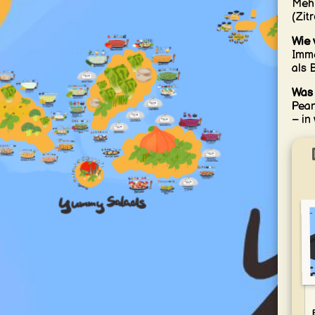
Mehr
(Zit
Wie 
Imme
als 
Was 
Pean
– in