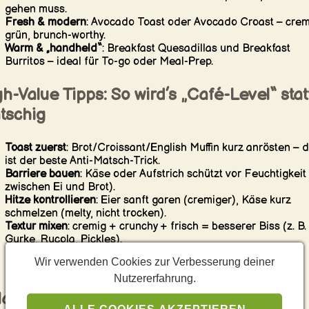
gehen muss.
Fresh & modern
: Avocado Toast oder Avocado Croast – crem
grün, brunch-worthy.
Warm & „handheld“
: Breakfast Quesadillas und Breakfast
Burritos – ideal für To-go oder Meal-Prep.
h-Value Tipps: So wird’s „Café-Level“ stat
tschig
Toast zuerst
: Brot/Croissant/English Muffin kurz anrösten – 
ist der beste Anti-Matsch-Trick.
Barriere bauen
: Käse oder Aufstrich schützt vor Feuchtigkeit (
zwischen Ei und Brot).
Hitze kontrollieren
: Eier sanft garen (cremiger), Käse kurz
schmelzen (melty, nicht trocken).
Textur mixen
: cremig + crunchy + frisch = besserer Biss (z. B.
Gurke, Rucola, Pickles).
Säure als Balance
: Zitrone, Pickles oder ein Hauch Senf/Hot
Wir verwenden Cookies zur Verbesserung deiner
Sauce macht alles leichter.
Nutzererfahrung.
ag-Baukasten: so kombinierst Du richtig
ALLE COOKIES AKZEPTIEREN