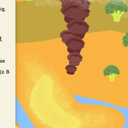
ig,
t
das
z. B.