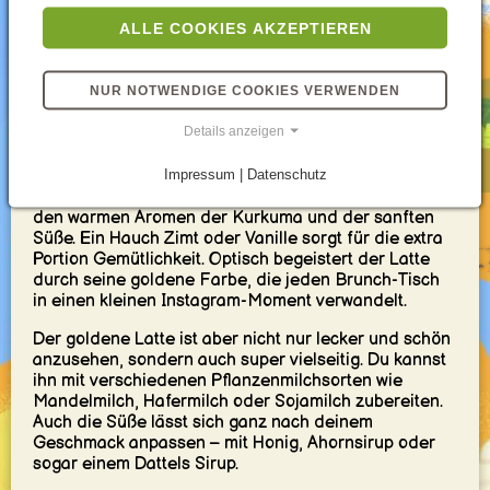
ALLE COOKIES AKZEPTIEREN
Geschmacklich überrascht Kurkuma mit einer
warmen, erdigen Note und einer leichten pfefferigen
Schärfe. Im goldenen Latte wird sie jedoch durch die
NUR NOTWENDIGE COOKIES VERWENDEN
cremige Milch und je nach Belieben durch Honig oder
andere Süße perfekt ausgeglichen.
Details anzeigen
Ein Fest für die Sinne: Stell dir vor, du nimmst den
Impressum | Datenschutz
ersten Schluck deines goldenen Lattes. Die cremige
Milch umschmeichelt deinen Gaumen, gefolgt von
den warmen Aromen der Kurkuma und der sanften
Süße. Ein Hauch Zimt oder Vanille sorgt für die extra
Portion Gemütlichkeit. Optisch begeistert der Latte
durch seine goldene Farbe, die jeden Brunch-Tisch
in einen kleinen Instagram-Moment verwandelt.
Der goldene Latte ist aber nicht nur lecker und schön
anzusehen, sondern auch super vielseitig. Du kannst
ihn mit verschiedenen Pflanzenmilchsorten wie
Mandelmilch, Hafermilch oder Sojamilch zubereiten.
Auch die Süße lässt sich ganz nach deinem
Geschmack anpassen – mit Honig, Ahornsirup oder
sogar einem Dattels Sirup.