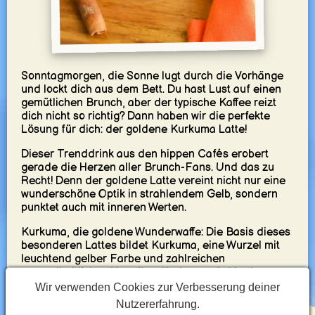
Sonntagmorgen, die Sonne lugt durch die Vorhänge
und lockt dich aus dem Bett. Du hast Lust auf einen
gemütlichen Brunch, aber der typische Kaffee reizt
dich nicht so richtig? Dann haben wir die perfekte
Lösung für dich: der goldene Kurkuma Latte!
Dieser Trenddrink aus den hippen Cafés erobert
gerade die Herzen aller Brunch-Fans. Und das zu
Recht! Denn der goldene Latte vereint nicht nur eine
wunderschöne Optik in strahlendem Gelb, sondern
punktet auch mit inneren Werten.
Kurkuma, die goldene Wunderwaffe: Die Basis dieses
besonderen Lattes bildet Kurkuma, eine Wurzel mit
leuchtend gelber Farbe und zahlreichen
gesundheitlichen Vorteilen. Kurkuma wird in der
ayurvedischen Medizin seit Jahrhunderten geschätzt
Wir verwenden Cookies zur Verbesserung deiner
und soll entzündungshemmende und
Nutzererfahrung.
verdauungsfördernde Wirkungen haben.