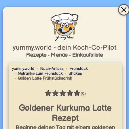
yummy.world - dein Koch-Co-Pilot
Rezepte - Menüs - Einkaufsliste
yummy.world
Nach-Anlass
Frühstück
Getränke zum Frühstück
Shakes
Golden Latte Frühstücksdrink
★
★
★
★
★
(0)
Bewertung: 0 / 5
Goldener Kurkuma Latte
Rezept
Beginne deinen Tag mit einem goldenen