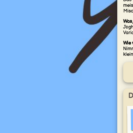
meis
Misc
Was,
Jogh
Vari
Wie 
Nimm
klei
D