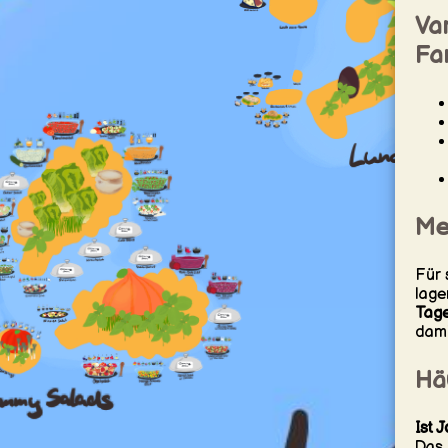
Var
Fa
Me
Für 
lage
Tag
dami
Hä
Ist 
Das 