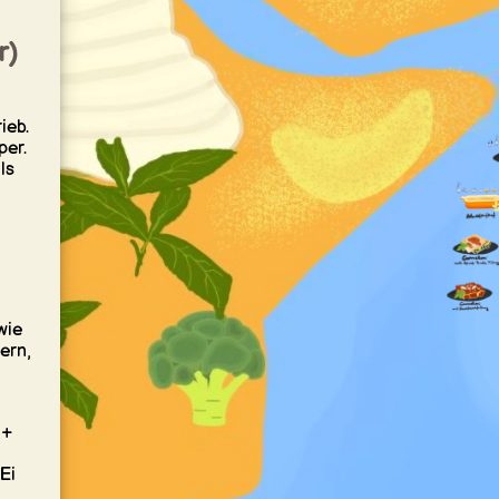
r)
ieb.
per.
ls
wie
ern,
 +
Ei