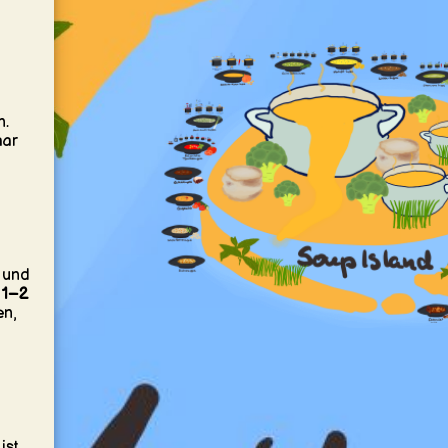
n.
aar
 und
t
1–2
en,
ist