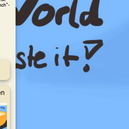
nch“-
en