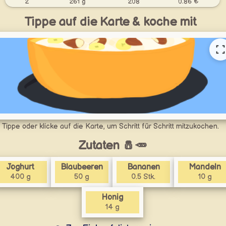
2
261 g
208
0.86 €
Tippe auf die Karte & koche mit
Tippe oder klicke auf die Karte, um Schritt für Schritt mitzukochen.
Zutaten 🧂🥕
Joghurt
Blaubeeren
Bananen
Mandeln
400 g
50 g
0.5 Stk.
10 g
Honig
14 g