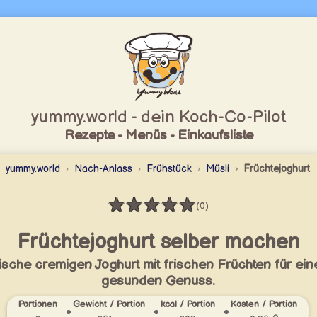
yummy.world - dein Koch-Co-Pilot
Rezepte - Menüs - Einkaufsliste
yummy.world
Nach-Anlass
Frühstück
Müsli
Früchtejoghurt
★
★
★
★
★
(0)
Bewertung: 0 / 5
Früchtejoghurt selber machen
sche cremigen Joghurt mit frischen Früchten für ein
gesunden Genuss.
Portionen
Gewicht / Portion
kcal / Portion
Kosten / Portion