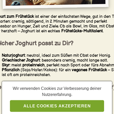
urt zum Frühstück
ist einer der einfachsten Wege, gut in den 
tarten: cremig, sättigend, in 2 Minuten gemacht und perfekt
ssbar an Hunger, Zeit und Ziele. Ob als Bowl, im Glas, mit Obs
 herzhaft – Joghurt ist ein echtes
Frühstücks-Multitalent
.
cher Joghurt passt zu Dir?
Naturjoghurt
: neutral, ideal zum Süßen mit Obst oder Honig.
Griechischer Joghurt
: besonders cremig, macht lange satt.
Skyr
: meist
proteinreich
, perfekt nach Sport oder fürs Abneh
Pflanzlich
(Soja/Hafer/Kokos): für ein
veganes Frühstück
– S
ist oft am proteinreichsten.
e beste Basis-Formel (immer gelingsicher
Wir verwenden Cookies zur Verbesserung deiner
Nutzererfahrung.
Cremig
: Joghurt/Skyr
Fruchtig
: Beeren, Banane, Apfel, Mango oder TK-Früchte
ALLE COOKIES AKZEPTIEREN
Crunch
: Granola, Nüsse, Samen, Haferflocken
Extra
: Zimt, Vanille, Zitronenabrieb, Nussmus