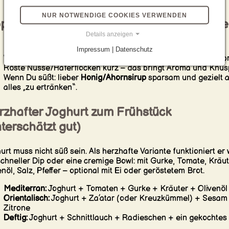
NUR NOTWENDIGE COOKIES VERWENDEN
pps für mehr Geschmack (ohne viel Zucke
Details anzeigen
Nutze
reife Früchte
als natürliche Süße.
Impressum | Datenschutz
Würze mit
Zimt, Vanille, Kakao
oder einem Hauch Zitronenabr
Röste Nüsse/Haferflocken kurz – das bringt Aroma und Knus
Wenn Du süßt: lieber
Honig/Ahornsirup
sparsam und gezielt a
alles „zu ertränken“.
rzhafter Joghurt zum Frühstück
terschätzt gut)
urt muss nicht süß sein. Als herzhafte Variante funktioniert er 
schneller Dip oder eine cremige Bowl: mit Gurke, Tomate, Kräut
enöl, Salz, Pfeffer – optional mit Ei oder geröstetem Brot.
Mediterran:
Joghurt + Tomaten + Gurke + Kräuter + Olivenöl
Orientalisch:
Joghurt + Za’atar (oder Kreuzkümmel) + Sesam
Zitrone
Deftig:
Joghurt + Schnittlauch + Radieschen + ein gekochtes 