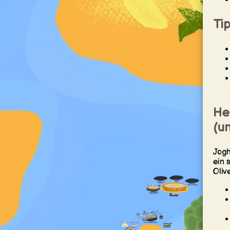
Ti
He
(un
Jogh
ein 
Oliv