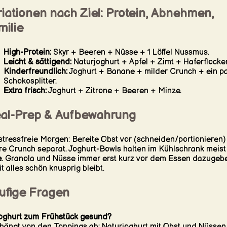
iationen nach Ziel: Protein, Abnehmen,
milie
High-Protein:
Skyr + Beeren + Nüsse + 1 Löffel Nussmus.
Leicht & sättigend:
Naturjoghurt + Apfel + Zimt + Haferflocke
Kinderfreundlich:
Joghurt + Banane + milder Crunch + ein p
Schokosplitter.
Extra frisch:
Joghurt + Zitrone + Beeren + Minze.
al-Prep & Aufbewahrung
stressfreie Morgen: Bereite Obst vor (schneiden/portionieren)
re Crunch separat. Joghurt-Bowls halten im Kühlschrank meis
e
. Granola und Nüsse immer erst kurz vor dem Essen dazugeb
t alles schön knusprig bleibt.
ufige Fragen
Joghurt zum Frühstück gesund?
hängt von den Toppings ab: Naturjoghurt mit Obst und Nüssen 