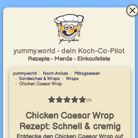
yummy.world - dein Koch-Co-Pilot
Rezepte - Menüs - Einkaufsliste
yummy.world
Nach-Anlass
Mittagsessen
Sandwiches & Wraps
Wraps
Chicken Caesar Wrap
★
★
★
★
★
(0)
Bewertung: 0 / 5
Chicken Caesar Wrap
Rezept: Schnell & cremig
Entdecke den Chicken Caesar Wrap auf