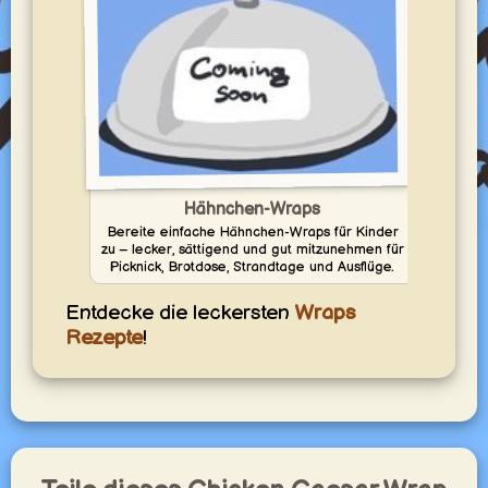
Office Lunch Box Woche
Besser als Kantine: leckere Lunch-Rezepte, die Du einfach
vorbereiten, mitnehmen und im Büro genießen kannst.
yummy.world
1
Hähnchen-Wraps
Bereite einfache Hähnchen-Wraps für Kinder
zu – lecker, sättigend und gut mitzunehmen für
Picknick, Brotdose, Strandtage und Ausflüge.
Entdecke die leckersten
Wraps
Rezepte
!