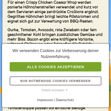
Für einen Crispy Chicken Caesar Wrap werden
panierte Hähnchenstreifen verwendet und kurz vor
dem Servieren einige zerdrückte Croûtons ergänzt.
Gegrilltes Hähnchen bringt leichte Röstaromen und
eignet sich gut zur Verwertung von BBQ-Resten.
Gurke, Tomaten, Avocado, rote Zwiebeln oder fein
geschnittener Kohl bringen zusätzliches Gemüse und
mehr Biss. Bacon ergibt eine kräftigere Variante,
während Chilisauce oder Jalapeños für Schärfe
sorgen. Für einen vegetarischen Caesar Wrap kann
Wir verwenden Cookies zur Verbesserung deiner
das Hähnchen durch knusprige Kichererbsen,
Nutzererfahrung.
gegrillten Tofu oder gerösteten Blumenkohl ersetzt
werden.
ALLE COOKIES AKZEPTIEREN
Servieren, Meal Prep und
Aufbewahren
NUR NOTWENDIGE COOKIES VERWENDEN
Details anzeigen
Serviere den Wrap im Ganzen, halbiert oder als
kleine
Wrap-Röllchen für Lunchbox und Buffet
.
Impressum | Datenschutz
Gemüsesticks, Obst, ein kleiner Salat oder
Tomatensuppe passen als einfache Beilage.