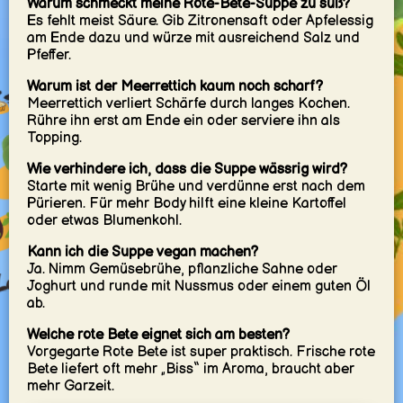
Warum schmeckt meine Rote-Bete-Suppe zu süß?
Es fehlt meist Säure. Gib Zitronensaft oder Apfelessig
am Ende dazu und würze mit ausreichend Salz und
Pfeffer.
Warum ist der Meerrettich kaum noch scharf?
Meerrettich verliert Schärfe durch langes Kochen.
Rühre ihn erst am Ende ein oder serviere ihn als
Topping.
Wie verhindere ich, dass die Suppe wässrig wird?
Starte mit wenig Brühe und verdünne erst nach dem
Pürieren. Für mehr Body hilft eine kleine Kartoffel
oder etwas Blumenkohl.
Kann ich die Suppe vegan machen?
Ja. Nimm Gemüsebrühe, pflanzliche Sahne oder
Joghurt und runde mit Nussmus oder einem guten Öl
ab.
Welche rote Bete eignet sich am besten?
Vorgegarte Rote Bete ist super praktisch. Frische rote
Bete liefert oft mehr „Biss“ im Aroma, braucht aber
mehr Garzeit.