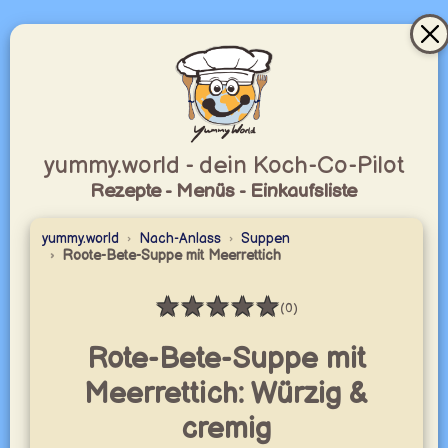
yummy.world - dein Koch-Co-Pilot
Rezepte - Menüs - Einkaufsliste
yummy.world
Nach-Anlass
Suppen
Roote-Bete-Suppe mit Meerrettich
★
★
★
★
★
(0)
Bewertung: 0 / 5
Rote-Bete-Suppe mit
Meerrettich: Würzig &
cremig