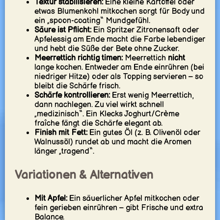
Textur stabilisieren:
Eine kleine Kartoffel oder
etwas Blumenkohl mitkochen sorgt für Body und
ein „spoon-coating“ Mundgefühl.
Säure ist Pflicht:
Ein Spritzer Zitronensaft oder
Apfelessig am Ende macht die Farbe lebendiger
und hebt die Süße der Bete ohne Zucker.
Meerrettich richtig timen:
Meerrettich
nicht
lange kochen. Entweder am Ende einrühren (bei
niedriger Hitze) oder als Topping servieren – so
bleibt die Schärfe frisch.
Schärfe kontrollieren:
Erst wenig Meerrettich,
dann nachlegen. Zu viel wirkt schnell
„medizinisch“. Ein Klecks Joghurt/Crème
fraîche fängt die Schärfe elegant ab.
Finish mit Fett:
Ein gutes Öl (z. B. Olivenöl oder
Walnussöl) rundet ab und macht die Aromen
länger „tragend“.
Variationen & Alternativen
Mit Apfel:
Ein säuerlicher Apfel mitkochen oder
fein gerieben einrühren – gibt Frische und extra
Balance.