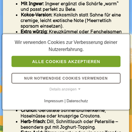
Mit Ingwer:
Ingwer ergänzt die Schärfe „warm“
und passt perfekt zu Bete.
Kokos-Version:
Kokosmilch statt Sahne für eine
cremige, leicht exotische Note (Meerrettich
sparsam einsetzen).
Extra würzig:
Kreuzkümmel oder Fenchelsamen
(sehr dosiert) für mehr Tiefe.
Wir verwenden Cookies zur Verbesserung deiner
Leichter:
Mehr Gemüsebrühe, weniger Sahne;
dafür mehr Zitrone und Kräuter.
Nutzererfahrung.
Vegane Creme:
Pflanzlicher Joghurt oder
Cashewmus als cremiger Gegenspieler zur
ALLE COOKIES AKZEPTIEREN
Schärfe.
Servierideen / Pairings
NUR NOTWENDIGE COOKIES VERWENDEN
Details anzeigen
Klassisch:
Ein Klecks Crème fraîche oder
Joghurt + frisch geriebener Meerrettich oben
Impressum | Datenschutz
drauf.
Crunch:
Geröstete Sonnenblumenkerne,
Haselnüsse oder knusprige Croutons.
Herb-frisch:
Dill, Schnittlauch oder Petersilie –
besonders gut mit Joghurt-Topping.