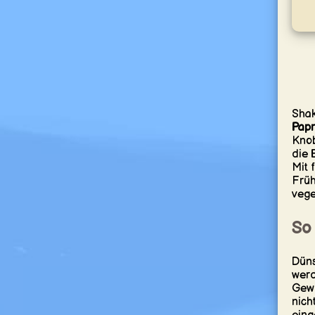
Shak
Papr
Knob
die 
Mit 
Früh
vege
So
Düns
werd
Gewü
nich