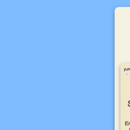
yum
En