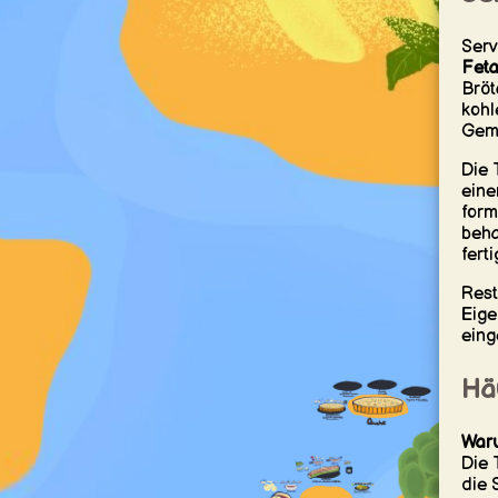
Serv
Feta
Bröt
kohl
Gem
Die 
eine
form
beha
fert
Rest
Eige
eing
Hä
Waru
Die 
die 