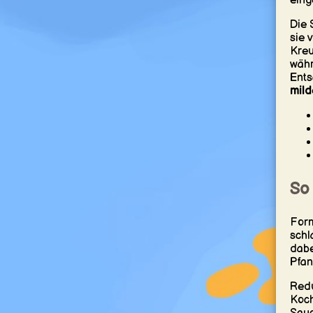
eing
Die 
sie 
Kreu
währ
Ents
mild
So
Form
schl
dabe
Pfan
Redu
Koch