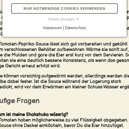
NUR NOTWENDIGE COOKIES VERWENDEN
iere die Shakshuka direkt aus der Pfanne mit
frischen Kräuter
 und warmem Brot
. Fladenbrot, Pita, Sauerteigbrot oder knusp
Details anzeigen
chen eignen sich ideal zum Aufnehmen der Sauce. Für eine
Impressum | Datenschutz
enhydratärmere Mahlzeit passen Salat, Avocado oder geröste
üse dazu.
Tomaten-Paprika-Sauce lässt sich gut vorbereiten und gekühlt 
m verschlossenen Behälter aufbewahren. Wärme sie sanft auf,
e die Mulden und gare die Eier erst kurz vor dem Servieren. S
lten sie eine deutlich bessere Konsistenz, als wenn das gesa
ige Gericht erneut erhitzt wird.
e können vorsichtig aufgewärmt werden, allerdings werden di
lbe dabei fester. Ist die Sauce während der Lagerung stark
edickt, wird vor dem Erwärmen ein kleiner Schuss Wasser ergä
ufige Fragen
m ist meine Shakshuka wässrig?
Tomaten haben möglicherweise zu viel Flüssigkeit abgegeben.
Sauce ohne Deckel einköcheln, bevor Du die Eier hinzufügst.