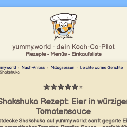
yummy.world - dein Koch-Co-Pilot
Rezepte - Menüs - Einkaufsliste
my.world
Nach-Anlass
Mittagsessen
Leichte warme Gerichte
Shakshuka
★
★
★
★
★
(0)
Bewertung: 0 / 5
Shakshuka Rezept: Eier in würzige
Tomatensauce
tdecke Shakshuka auf yummy.world: sanft gegarte Ei