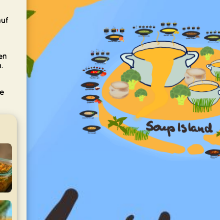
auf
en
.
e