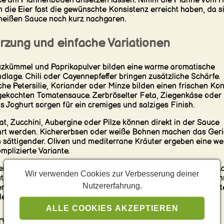
e am Pfannenboden ansetzen lassen. Nimm die Pfanne vom H
 die Eier fast die gewünschte Konsistenz erreicht haben, da si
heißen Sauce noch kurz nachgaren.
rzung und einfache Variationen
zkümmel und Paprikapulver bilden eine warme aromatische
dlage. Chili oder Cayennepfeffer bringen zusätzliche Schärfe.
che Petersilie, Koriander oder Minze bilden einen frischen Kon
gekochten Tomatensauce. Zerbröselter Feta, Ziegenkäse oder
s Joghurt sorgen für ein cremiges und salziges Finish.
at, Zucchini, Aubergine oder Pilze können direkt in der Sauce
rt werden. Kichererbsen oder weiße Bohnen machen das Geri
 sättigender. Oliven und mediterrane Kräuter ergeben eine we
mplizierte Variante.
eine grüne Shakshuka wird die Tomatensauce durch Spinat, L
Wir verwenden Cookies zur Verbesserung deiner
ter und anderes grünes Gemüse ersetzt. Kleine Portionen kö
Nutzererfahrung.
rdem in ofenfesten Förmchen für Brunch oder Buffet zubereit
en.
ALLE COOKIES AKZEPTIEREN
rvieren, Meal Prep und Aufwärmen