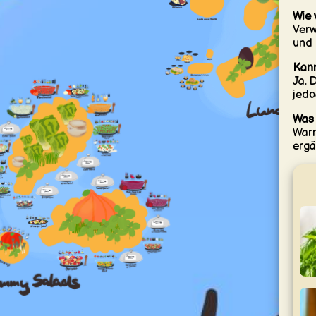
Wie 
Verw
und 
Kann
Ja. 
jedo
Was 
Warm
ergä