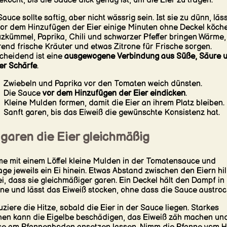
ekocht, bis die Sauce dick genug ist, um die Eier zu tragen.
Sauce sollte saftig, aber nicht wässrig sein. Ist sie zu dünn, läs
vor dem Hinzufügen der Eier einige Minuten ohne Deckel köche
zkümmel, Paprika, Chili und schwarzer Pfeffer bringen Wärme,
end frische Kräuter und etwas Zitrone für Frische sorgen.
cheidend ist eine
ausgewogene Verbindung aus Süße, Säure 
er Schärfe
.
Zwiebeln und Paprika vor den Tomaten weich dünsten.
Die Sauce
vor dem Hinzufügen der Eier eindicken
.
Kleine Mulden formen, damit die Eier an ihrem Platz bleiben.
Sanft garen, bis das Eiweiß die gewünschte Konsistenz hat.
 garen die Eier gleichmäßig
e mit einem Löffel kleine Mulden in der Tomatensauce und
age jeweils ein Ei hinein. Etwas Abstand zwischen den Eiern hil
i, dass sie gleichmäßiger garen. Ein Deckel hält den Dampf in
ne und lässt das Eiweiß stocken, ohne dass die Sauce austroc
ziere die Hitze, sobald die Eier in der Sauce liegen. Starkes
en kann die Eigelbe beschädigen, das Eiweiß zäh machen und