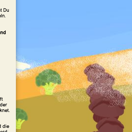
st Du
ln.
und
ft
 der
knet.
 die