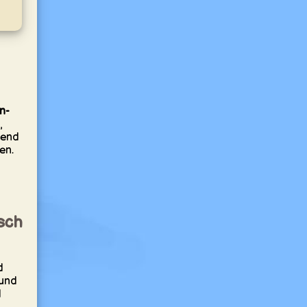
n-
,
rend
en.
sch
d
 und
d