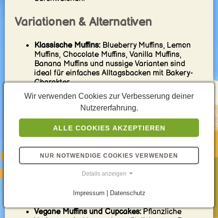
Variationen & Alternativen
Klassische Muffins:
Blueberry Muffins, Lemon
Muffins, Chocolate Muffins, Vanilla Muffins,
Banana Muffins und nussige Varianten sind
ideal für einfaches Alltagsbacken mit Bakery-
Charakter.
Cupcakes mit Frosting:
Vanilla Cupcakes,
Wir verwenden Cookies zur Verbesserung deiner
Chocolate Cupcakes und festlichere Varianten
Nutzererfahrung.
sind besonders stark, wenn Du eine weichere
Krume und ein dekorativeres Finish suchst.
ALLE COOKIES AKZEPTIEREN
Gefüllte Muffins und Cupcakes:
Mit Marmelade,
Creme, Curd oder Schokokern gefüllte
Varianten funktionieren besonders gut, wenn
das kleine Gebäck verspielter oder
NUR NOTWENDIGE COOKIES VERWENDEN
dessertartiger wirken soll.
Details anzeigen
Mini- und Jumbo-Versionen:
Mini Muffins passen
sehr gut zu Partys und Snack-Platten, während
Jumbo Muffins mehr Bakery-Wirkung für
Impressum | Datenschutz
Frühstück und Kaffeetafel bringen.
Vegane Muffins und Cupcakes:
Pflanzliche