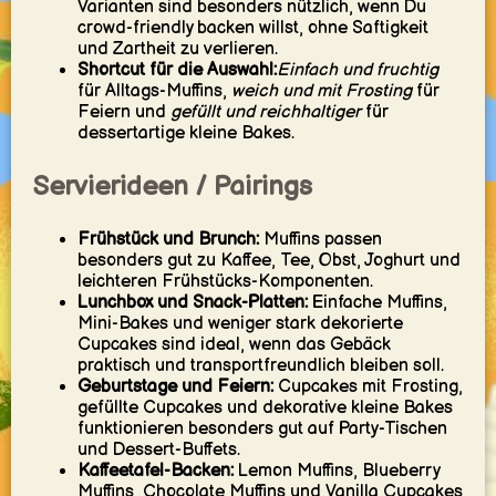
Varianten sind besonders nützlich, wenn Du
crowd-friendly backen willst, ohne Saftigkeit
und Zartheit zu verlieren.
Shortcut für die Auswahl:
Einfach und fruchtig
für Alltags-Muffins,
weich und mit Frosting
für
Feiern und
gefüllt und reichhaltiger
für
dessertartige kleine Bakes.
Servierideen / Pairings
Frühstück und Brunch:
Muffins passen
besonders gut zu Kaffee, Tee, Obst, Joghurt und
leichteren Frühstücks-Komponenten.
Lunchbox und Snack-Platten:
Einfache Muffins,
Mini-Bakes und weniger stark dekorierte
Cupcakes sind ideal, wenn das Gebäck
praktisch und transportfreundlich bleiben soll.
Geburtstage und Feiern:
Cupcakes mit Frosting,
gefüllte Cupcakes und dekorative kleine Bakes
funktionieren besonders gut auf Party-Tischen
und Dessert-Buffets.
Kaffeetafel-Backen:
Lemon Muffins, Blueberry
Muffins, Chocolate Muffins und Vanilla Cupcakes