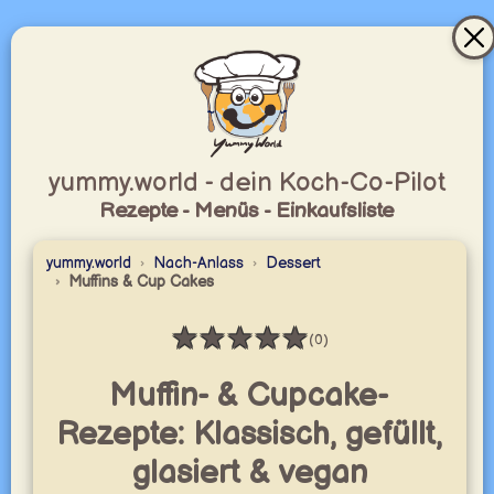
yummy.world - dein Koch-Co-Pilot
Rezepte - Menüs - Einkaufsliste
yummy.world
Nach-Anlass
Dessert
Muffins & Cup Cakes
★
★
★
★
★
(0)
Bewertung: 0 / 5
Muffin- & Cupcake-
Rezepte: Klassisch, gefüllt,
glasiert & vegan