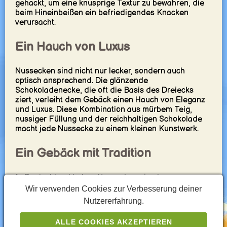
gehackt, um eine knusprige Textur zu bewahren, die
beim Hineinbeißen ein befriedigendes Knacken
verursacht.
Ein Hauch von Luxus
Nussecken sind nicht nur lecker, sondern auch
optisch ansprechend. Die glänzende
Schokoladenecke, die oft die Basis des Dreiecks
ziert, verleiht dem Gebäck einen Hauch von Eleganz
und Luxus. Diese Kombination aus mürbem Teig,
nussiger Füllung und der reichhaltigen Schokolade
macht jede Nussecke zu einem kleinen Kunstwerk.
Ein Gebäck mit Tradition
In Deutschland haben Nussecken eine lange
Tradition und sind aus der Kaffeehauskultur nicht
Wir verwenden Cookies zur Verbesserung deiner
wegzudenken. Sie werden oft zu Kaffee und Tee
Nutzererfahrung.
gereicht und sind beliebt bei Jung und Alt. Die
Zubereitung von Nussecken wird in vielen Familien
ALLE COOKIES AKZEPTIEREN
von Generation zu Generation weitergegeben, wobei