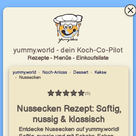
yummy.world - dein Koch-Co-Pilot
Rezepte - Menüs - Einkaufsliste
yummy.world
Nach-Anlass
Dessert
Kekse
Nussecken
★
★
★
★
★
(0)
Bewertung: 0 / 5
Nussecken Rezept: Saftig,
nussig & klassisch
Entdecke Nussecken auf yummy.world!