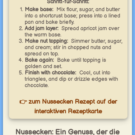
Schritt-für-Schritt:
Make base:
Mix flour, sugar, and butter
into a shortcrust base; press into a lined
pan and bake briefly.
Add jam layer:
Spread apricot jam over
the warm base.
Make nut topping:
Simmer butter, sugar,
and cream; stir in chopped nuts and
spread on top.
Bake again:
Bake until topping is
golden and set.
Finish with chocolate:
Cool, cut into
triangles, and dip or drizzle edges with
chocolate.
👉 zum Nussecken Rezept auf der
interaktiven Rezeptkarte
Nussecken: Ein Genuss, der die