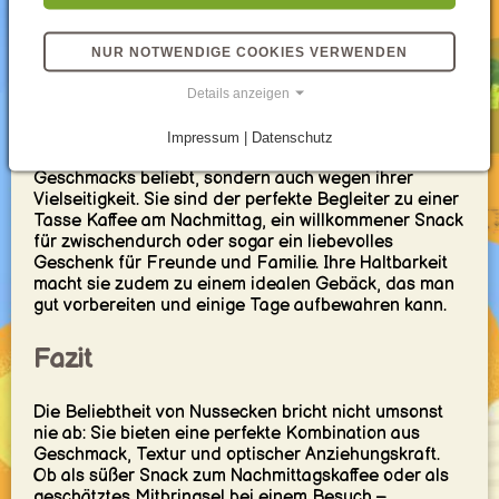
jedes Familienrezept seine eigene Note hat.
NUR NOTWENDIGE COOKIES VERWENDEN
Warum Nussecken immer eine gute
Details anzeigen
Idee sind
Impressum | Datenschutz
Nussecken sind nicht nur wegen ihres köstlichen
Geschmacks beliebt, sondern auch wegen ihrer
Vielseitigkeit. Sie sind der perfekte Begleiter zu einer
Tasse Kaffee am Nachmittag, ein willkommener Snack
für zwischendurch oder sogar ein liebevolles
Geschenk für Freunde und Familie. Ihre Haltbarkeit
macht sie zudem zu einem idealen Gebäck, das man
gut vorbereiten und einige Tage aufbewahren kann.
Fazit
Die Beliebtheit von Nussecken bricht nicht umsonst
nie ab: Sie bieten eine perfekte Kombination aus
Geschmack, Textur und optischer Anziehungskraft.
Ob als süßer Snack zum Nachmittagskaffee oder als
geschätztes Mitbringsel bei einem Besuch –