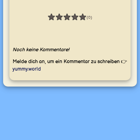
★
★
★
★
★
(0)
Bewertung: 0 / 5
Noch keine Kommentare!
Melde dich an, um ein Kommentar zu schreiben 👉
yummy.world