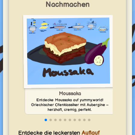
Nachmachen
Ca
Entd
Moussaka
auf y
Entdecke Moussaka auf yummy.world!
Griechischer Ofenklassiker mit Aubergine –
herzhaft, cremig, perfekt.
Entdecke die leckersten
Auflauf