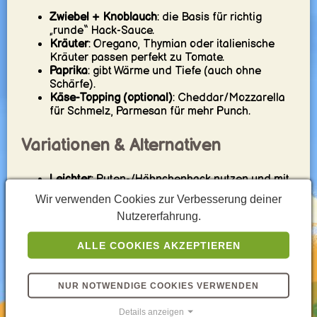
Zwiebel + Knoblauch
: die Basis für richtig
„runde“ Hack-Sauce.
Kräuter
: Oregano, Thymian oder italienische
Kräuter passen perfekt zu Tomate.
Paprika
: gibt Wärme und Tiefe (auch ohne
Schärfe).
Käse-Topping (optional)
: Cheddar/Mozzarella
für Schmelz, Parmesan für mehr Punch.
Variationen & Alternativen
Leichter
: Puten-/Hähnchenhack nutzen und mit
Kräutern kräftig würzen.
Wir verwenden Cookies zur Verbesserung deiner
Mehr Gemüse
: Champignons, Paprika oder
Nutzererfahrung.
Zucchini kurz anbraten und in die Sauce geben.
Cremiger
: ein kleiner Anteil Sahne/Joghurt-
ALLE COOKIES AKZEPTIEREN
Schicht geht – aber sparsam, damit es nicht
wässrig wird.
Mediterran
: Oliven dazu, mit Feta statt Cheddar
toppen.
NUR NOTWENDIGE COOKIES VERWENDEN
Spicy
: Chili-Flocken oder etwas Harissa in der
Details anzeigen
Tomatensauce.