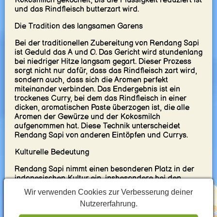
Kokosmilch geköchelt, bis die Flüssigkeit reduziert ist
und das Rindfleisch butterzart wird.
Die Tradition des langsamen Garens
Bei der traditionellen Zubereitung von Rendang Sapi
ist Geduld das A und O. Das Gericht wird stundenlang
bei niedriger Hitze langsam gegart. Dieser Prozess
sorgt nicht nur dafür, dass das Rindfleisch zart wird,
sondern auch, dass sich die Aromen perfekt
miteinander verbinden. Das Endergebnis ist ein
trockenes Curry, bei dem das Rindfleisch in einer
dicken, aromatischen Paste überzogen ist, die alle
Aromen der Gewürze und der Kokosmilch
aufgenommen hat. Diese Technik unterscheidet
Rendang Sapi von anderen Eintöpfen und Currys.
Kulturelle Bedeutung
Rendang Sapi nimmt einen besonderen Platz in der
indonesischen Kultur ein, insbesondere bei den
Minangkabau. Es ist mehr als nur Nahrung; es ist ein
Wir verwenden Cookies zur Verbesserung deiner
Symbol des Erbes und der Tradition. Oft bei
Nutzererfahrung.
zeremoniellen Anlässen, Festen und Familientreffen
serviert, ist Rendang ein Gericht, das Menschen