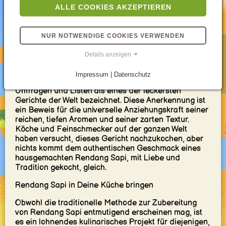
ALLE COOKIES AKZEPTIEREN
zusammenbringt. Es ist ein Zeugnis der Kunst der
Geduld und der Schönheit des langsamen Garens,
einer kulinarischen Praxis, die über Generationen
weitergegeben wurde.
NUR NOTWENDIGE COOKIES VERWENDEN
Globale Anerkennung
Details anzeigen
Die globale kulinarische Gemeinschaft hat Rendang
Impressum | Datenschutz
Sapi bemerkt. Tatsächlich wurde es in verschiedenen
Umfragen und Listen als eines der leckersten
Gerichte der Welt bezeichnet. Diese Anerkennung ist
ein Beweis für die universelle Anziehungskraft seiner
reichen, tiefen Aromen und seiner zarten Textur.
Köche und Feinschmecker auf der ganzen Welt
haben versucht, dieses Gericht nachzukochen, aber
nichts kommt dem authentischen Geschmack eines
hausgemachten Rendang Sapi, mit Liebe und
Tradition gekocht, gleich.
Rendang Sapi in Deine Küche bringen
Obwohl die traditionelle Methode zur Zubereitung
von Rendang Sapi entmutigend erscheinen mag, ist
es ein lohnendes kulinarisches Projekt für diejenigen,