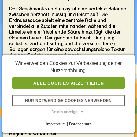
Der Geschmack von Siomay ist eine perfekte Balance
zwischen herzhaft, nussig und leicht süß. Die
Erdnusssauce spielt eine zentrale Rolle und
verbindet alle Zutaten miteinander, während die
Limette eine erfrischende Säure hinzufügt, die den
Gaumen belebt. Der gedämpfte Fisch-Dumpling
selbst ist zart und saftig, und die verschiedenen
Beilagen sorgen für eine abwechslungsreiche Textur,
die das Gericht spannend macht.
Wir verwenden Cookies zur Verbesserung deiner
Siomay auf den Straßen Indonesiens
Nutzererfahrung.
In Indonesien ist Siomay ein beliebter Snack, der auf
den Straßen von mobilen Verkäufern oder an kleinen
ALLE COOKIES AKZEPTIEREN
Ständen angeboten wird. Es ist ein erschwingliches
und befriedigendes Gericht, das oft nach der Schule,
in der Mittagspause oder als leichter Snack
NUR NOTWENDIGE COOKIES VERWENDEN
zwischendurch genossen wird. Siomay wird
normalerweise in mundgerechten Stücken serviert,
Details anzeigen
sodass es sich perfekt für den schnellen Genuss
unterwegs eignet.
Impressum | Datenschutz
Regionale Variationen