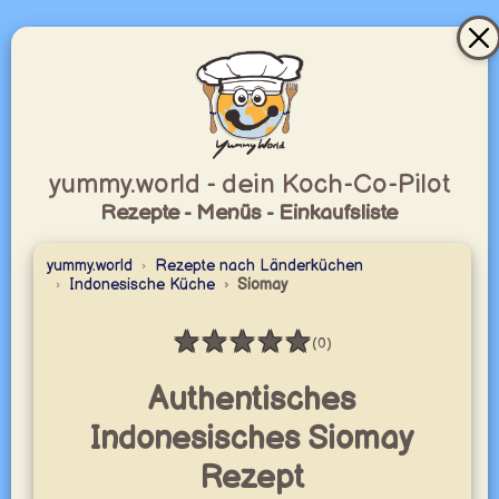
yummy.world - dein Koch-Co-Pilot
Rezepte - Menüs - Einkaufsliste
yummy.world
Rezepte nach Länderküchen
Indonesische Küche
Siomay
★
★
★
★
★
(0)
Bewertung: 0 / 5
Authentisches
Indonesisches Siomay
Rezept