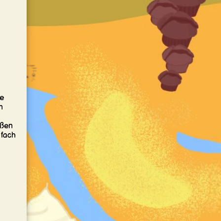
ge
n
ißen
nfach