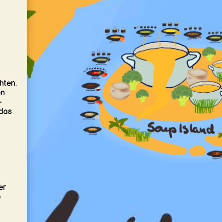
hten.
en
-
 das
er
e