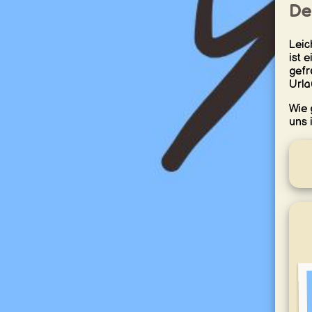
De
Leic
ist 
gefr
Urla
Wie 
uns 