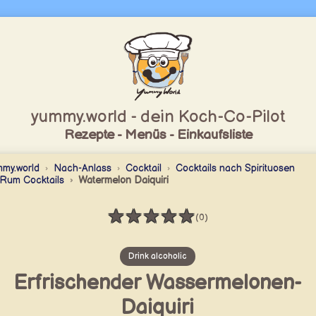
yummy.world - dein Koch-Co-Pilot
Rezepte - Menüs - Einkaufsliste
my.world
Nach-Anlass
Cocktail
Cocktails nach Spirituosen
Rum Cocktails
Watermelon Daiquiri
★
★
★
★
★
(0)
Bewertung: 0 / 5
Drink alcoholic
Erfrischender Wassermelonen-
Daiquiri