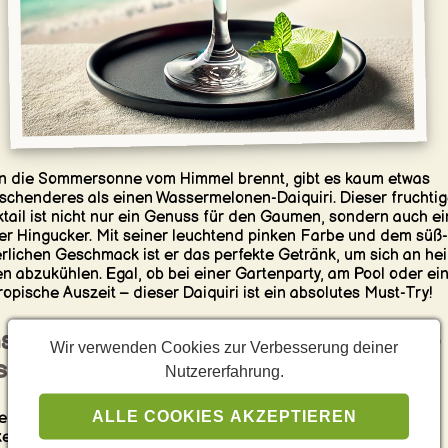
 die Sommersonne vom Himmel brennt, gibt es kaum etwas
ischenderes als einen Wassermelonen-Daiquiri. Dieser fruchti
tail ist nicht nur ein Genuss für den Gaumen, sondern auch ei
er Hingucker. Mit seiner leuchtend pinken Farbe und dem süß-
rlichen Geschmack ist er das perfekte Getränk, um sich an he
n abzukühlen. Egal, ob bei einer Gartenparty, am Pool oder ei
tropische Auszeit – dieser Daiquiri ist ein absolutes Must-Try!
s macht den Wassermelonen-Daiquiri so
Wir verwenden Cookies zur Verbesserung deiner
sonders?
Nutzererfahrung.
ALLE COOKIES AKZEPTIEREN
ergleich zum klassischen Daiquiri, der aus Rum, Limette und
er besteht, bringt der Wassermelonen-Daiquiri eine fruchtige