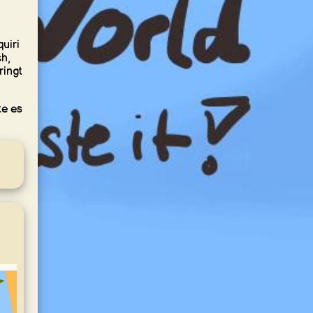
uiri
ch,
ringt
te es
Swimming Pool
Entdecke den
Swimming Pool
Cocktail auf