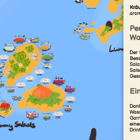
Kräu
arom
Per
Wa
Der 
Beso
Sala
Sals
Gesc
Ein
Dank
Wass
Garn
eine
Drin