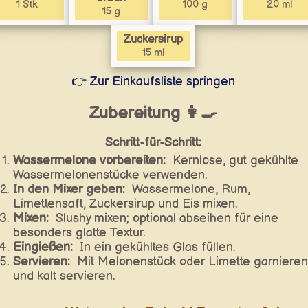
1 Stk.
100 g
20 ml
15 g
Zuckersirup
15 ml
👉 Zur Einkaufsliste springen
Zubereitung 👩‍🍳
Schritt-für-Schritt:
Wassermelone vorbereiten:
Kernlose, gut gekühlte
Wassermelonenstücke verwenden.
In den Mixer geben:
Wassermelone, Rum,
Limettensaft, Zuckersirup und Eis mixen.
Mixen:
Slushy mixen; optional abseihen für eine
besonders glatte Textur.
Eingießen:
In ein gekühltes Glas füllen.
Servieren:
Mit Melonenstück oder Limette garnieren
und kalt servieren.