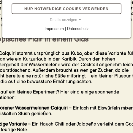
che mit sich. Die saftige Wassermelone sorgt für eine natürlich
 und verleiht dem Drink eine besonders leichte und erfrische
NUR NOTWENDIGE COOKIES VERWENDEN
. Die Kombination aus spritziger Limette und mildem Rum scha
 harmonische Balance, die diesen Cocktail so unwiderstehlich
Details anzeigen
t.
Impressum | Datenschutz
pisches Flair in einem Glas
Daiquiri stammt ursprünglich aus Kuba, aber diese Variante füh
 an wie ein Kurzurlaub in der Karibik. Durch den hohen
ergehalt der Wassermelone wird der Cocktail angenehm leich
durstlöschend. Außerdem braucht es weniger Zucker, da die
ht bereits eine natürliche Süße mitbringt – ein kleiner Pluspunk
, die auf eine bewusstere Ernährung achten.
 auf ein kleines Experiment? Hier sind einige spannende
ationen:
orener Wassermelonen-Daiquiri –
Einfach mit Eiswürfeln mixe
eiskalten Slush genießen.
ige Variante –
Ein Hauch Chili oder Jalapeño verleiht dem Coc
 feurige Note.