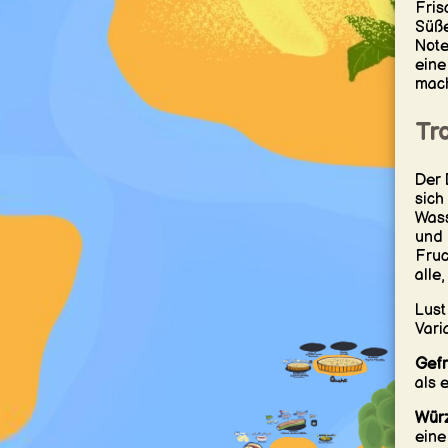
Fris
Süße
Note
eine
mach
Tro
Der 
sich
Wass
und 
Fruc
alle
Lust
Vari
Gefr
als 
Würz
eine