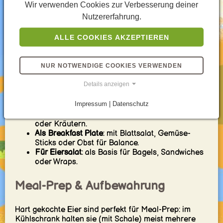
zart“ statt „totgekocht“.
Wir verwenden Cookies zur Verbesserung deiner
Für Eiersalat
: etwas fester ist okay, aber auch
Nutzererfahrung.
hier: nicht austrocknen lassen.
Für to-go
: festes Eiweiß + stabiles Eigelb sind
ALLE COOKIES AKZEPTIEREN
praktisch – mit gutem Abschrecken bleibt es
trotzdem zart.
NUR NOTWENDIGE COOKIES VERWENDEN
Servierideen fürs Frühstück
Details anzeigen
Pur
: mit Salz, Pfeffer, Chili oder Everything
Impressum | Datenschutz
Seasoning.
Auf Toast
: in Scheiben mit Avocado, Tomate
oder Kräutern.
Als Breakfast Plate
: mit Blattsalat, Gemüse-
Sticks oder Obst für Balance.
Für Eiersalat
: als Basis für Bagels, Sandwiches
oder Wraps.
Meal-Prep & Aufbewahrung
Hart gekochte Eier sind perfekt für Meal-Prep: im
Kühlschrank halten sie (mit Schale) meist mehrere