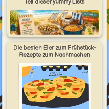
Teil dieser yummy Lists
Strandwochenende-Menü
Einfache Rezepte für ein entspanntes Strandwochenende
Die besten Eier zum Frühstück-
mit Kindern – ideal bei wenig Küchenausstattung,
sonnigem Wetter, Waffeln, Snacks und stressfreien
Familiengerichten.
Rezepte zum Nachmachen
yummy.world
1