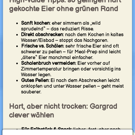
High-Value Tipps: so gelingen hart
gekochte Eier ohne grünen Rand
Sanft kochen
: eher simmern als „wild
sprudelnd“ – das reduziert Risse.
Direkt abschrecken
: nach dem Kochen in kaltes
Wasser/Eisbad – stoppt das Nachgaren.
Frische vs. Schälen
: sehr frische Eier sind oft
schwerer zu pellen – für Meal-Prep sind leicht
„ältere“ Eier manchmal einfacher.
Schalenbruch vermeiden
: Eier vorher auf
Zimmertemperatur bringen oder vorsichtig ins
Wasser legen.
Gutes Pellen
: Ei nach dem Abschrecken leicht
anklopfen und unter Wasser pellen – geht meist
sauberer.
Hart, aber nicht trocken: Gargrad
clever wählen
Für Frühstück & Snack
: lieber „fest, aber noch