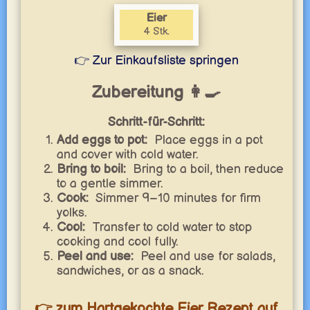
Eier
4 Stk.
👉 Zur Einkaufsliste springen
Zubereitung 👩‍🍳
Schritt-für-Schritt:
Add eggs to pot:
Place eggs in a pot
and cover with cold water.
Bring to boil:
Bring to a boil, then reduce
to a gentle simmer.
Cook:
Simmer 9–10 minutes for firm
yolks.
Cool:
Transfer to cold water to stop
cooking and cool fully.
Peel and use:
Peel and use for salads,
sandwiches, or as a snack.
👉 zum Hartgekochte Eier Rezept auf