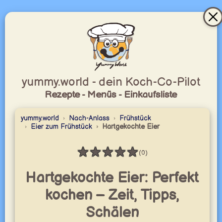
yummy.world - dein Koch-Co-Pilot
Rezepte - Menüs - Einkaufsliste
yummy.world
Nach-Anlass
Frühstück
Eier zum Frühstück
Hartgekochte Eier
★
★
★
★
★
(0)
Bewertung: 0 / 5
Hartgekochte Eier: Perfekt
kochen – Zeit, Tipps,
Schälen