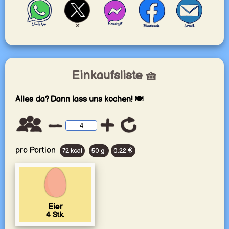
Einkaufsliste 🧺
Alles da? Dann lass uns kochen! 🍽️
pro Portion
72 kcal
50 g
0.22 €
Eier
4
Stk.