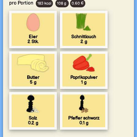
pro Portion
183 kcal
108 g
0.60 €
Eier
Schnittlauch
2
Stk.
2
g
Butter
Paprikapulver
5
g
1
g
Salz
Pfeffer schwarz
0.2
g
0.1
g