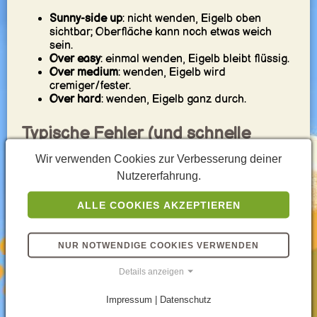
Sunny-side up
: nicht wenden, Eigelb oben
sichtbar; Oberfläche kann noch etwas weich
sein.
Over easy
: einmal wenden, Eigelb bleibt flüssig.
Over medium
: wenden, Eigelb wird
cremiger/fester.
Over hard
: wenden, Eigelb ganz durch.
Typische Fehler (und schnelle
Fixes)
Wir verwenden Cookies zur Verbesserung deiner
Nutzererfahrung.
Eiweiß bleibt roh
: Hitze zu hoch oder ohne
Deckel – mittlere Hitze + kurz abdecken.
ALLE COOKIES AKZEPTIEREN
Rand verbrennt
: Pfanne zu heiß – Hitze runter,
weniger Fett, kürzer garen.
Klebt fest
: Pfanne nicht vorgewärmt oder zu
NUR NOTWENDIGE COOKIES VERWENDEN
wenig Fett – vorheizen und dünn fetten.
Gummiartig
: zu lange gegart – früher
Details anzeigen
runternehmen, Restwärme nutzen.
Impressum | Datenschutz
Wozu passt Spiegelei besonders