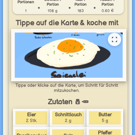
Portionen
Portion
Portion
Portion
1
108 g
183
0.60 €
Tippe auf die Karte & koche mit
Tippe oder klicke auf die Karte, um Schritt für Schritt
mitzukochen.
Zutaten 🧂🥕
Eier
Schnittlauch
Butter
2 Stk.
2 g
5 g
Pfeffer