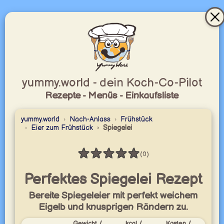
yummy.world - dein Koch-Co-Pilot
Rezepte - Menüs - Einkaufsliste
yummy.world
Nach-Anlass
Frühstück
Eier zum Frühstück
Spiegelei
★
★
★
★
★
(0)
Bewertung: 0 / 5
Perfektes Spiegelei Rezept
Bereite Spiegeleier mit perfekt weichem
Eigelb und knusprigen Rändern zu.
Gewicht /
kcal /
Kosten /