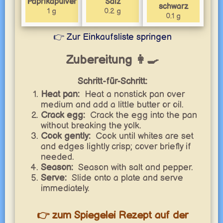
Paprikapulver
Salz
schwarz
1 g
0.2 g
0.1 g
👉 Zur Einkaufsliste springen
Zubereitung 👩‍🍳
Schritt-für-Schritt:
Heat pan:
Heat a nonstick pan over
medium and add a little butter or oil.
Crack egg:
Crack the egg into the pan
without breaking the yolk.
Cook gently:
Cook until whites are set
and edges lightly crisp; cover briefly if
needed.
Season:
Season with salt and pepper.
Serve:
Slide onto a plate and serve
immediately.
👉 zum Spiegelei Rezept auf der