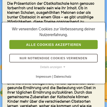
Die Präsentation der Obstkaltschale kann genauso
farbenfroh und kreativ sein wie ihr Inhalt. Ob in
kleinen Schalen, ausgehöhlten Melonen oder als
bunter Obstsalat in einem Glas – es gibt unzählige
Möglichkeiten, diese Speise ansprechend zu
servieren und so die Neugier und Begeisterung der
Wir verwenden Cookies zur Verbesserung deiner
Kinder zu wecken. Das Hinzufügen von kleinen
Nutzererfahrung.
Schirmchen, bunten Strohhalmen oder sogar
essbaren Blumen kann die Obstkaltschale in ein
echtes Kunstwerk verwandeln, das die Kinder zum
ALLE COOKIES AKZEPTIEREN
Staunen bringt.
NUR NOTWENDIGE COOKIES VERWENDEN
Eine erfrischende Lektion in
Ernährung
Details anzeigen
Impressum | Datenschutz
Neben dem Genuss bietet die Obstkaltschale auch
eine wertvolle Gelegenheit, Kinder spielerisch über
gesunde Ernährung und die Bedeutung von Obst in
ihrer täglichen Ernährung aufzuklären. Durch das
gemeinsame Zubereiten der Kaltschale können
Kinder mehr über die verschiedenen Obstsorten
lernen, verstehen, woher sie kommen und wie sie