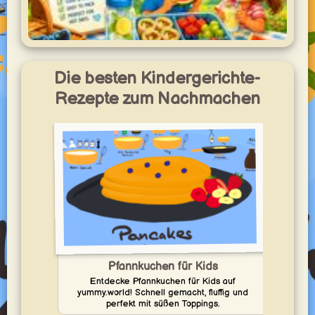
Hitzefrei-Küche
Schnelle, leichte Gerichte für heiße Schultage –
Die besten Kindergerichte-
kinderfreundlich, gut vorzubereiten und perfekt, wenn die
Kinder früher nach Hause kommen.
Rezepte zum Nachmachen
yummy.world
1
Pfannkuchen für Kids
Entdecke Pfannkuchen für Kids auf
yummy.world! Schnell gemacht, fluffig und
perfekt mit süßen Toppings.