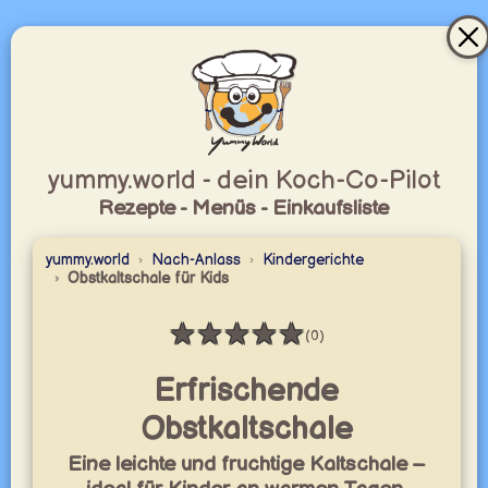
yummy.world - dein Koch-Co-Pilot
Rezepte - Menüs - Einkaufsliste
yummy.world
Nach-Anlass
Kindergerichte
Obstkaltschale für Kids
★
★
★
★
★
(0)
Bewertung: 0 / 5
Erfrischende
Obstkaltschale
Eine leichte und fruchtige Kaltschale –