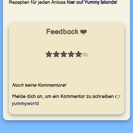
Rezepten für jeden Anlass
hier auf Yummy Islands
!
Feedback ❤️
★
★
★
★
★
(0)
Bewertung: 0 / 5
Noch keine Kommentare!
Melde dich an, um ein Kommentar zu schreiben 👉
yummy.world