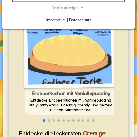
Rezepte zum Nachmachen
Details anzeigen
Impressum | Datenschutz
Erdbeerkuchen mit Vaniellepudding
Sc
Entdecke Erdbeerkuchen mit Vanillepudding
auf yummy.world! Fruchtig, cremig und perfekt
für den Sommerkaffee.
Entdecke die leckersten
Cremige