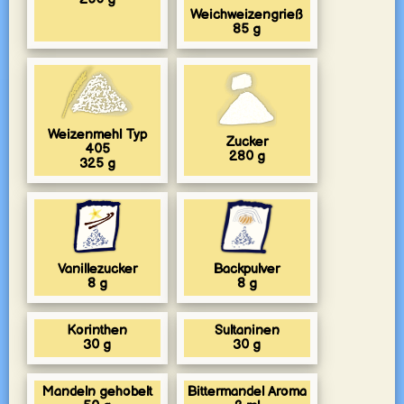
Weichweizengrieß
85
g
Weizenmehl Typ
Zucker
405
280
g
325
g
Vanillezucker
Backpulver
8
g
8
g
Korinthen
Sultaninen
30
g
30
g
Mandeln gehobelt
Bittermandel Aroma