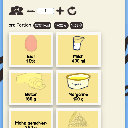
pro Portion
6761 kcal
1402 g
9.28 €
Eier
Milch
1
Stk.
400
ml
Butter
Margarine
185
g
100
g
Mohn gemahlen
250
g