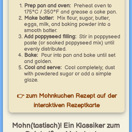
Prep pan and oven:
Preheat oven to
175°C / 350°F and grease a cake pan.
Make batter:
Mix flour, sugar, butter,
eggs, milk, and baking powder into a
smooth batter.
Add poppyseed filling:
Stir in poppyseed
paste (or soaked poppyseed mix) until
evenly distributed.
Bake:
Pour into pan and bake until set
and golden.
Cool and serve:
Cool completely; dust
with powdered sugar or add a simple
glaze.
👉 zum Mohnkuchen Rezept auf der
interaktiven Rezeptkarte
Mohn(tastisch)! Ein Klassiker zum