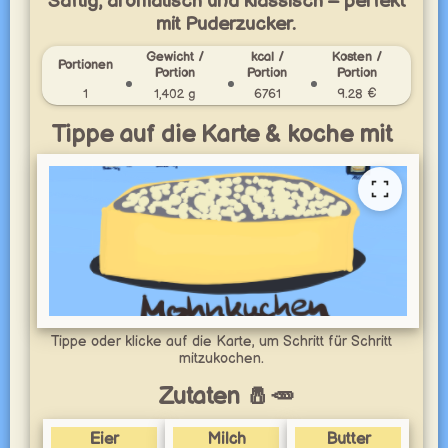
Saftig, aromatisch und klassisch – perfekt
mit Puderzucker.
Gewicht /
kcal /
Kosten /
Portionen
Portion
Portion
Portion
1
1,402 g
6761
9.28 €
Tippe auf die Karte & koche mit
Tippe oder klicke auf die Karte, um Schritt für Schritt
mitzukochen.
Zutaten 🧂🥕
Eier
Milch
Butter