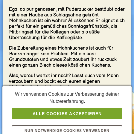
Egal ob pur genossen, mit Puderzucker bestäubt oder
mit einer Haube aus Schlagsahne gekrönt –
Mohnkuchen ist ein wahrer Alleskönner. Er eignet sich
perfekt für ein gemütliches Sonntagsfrühstück, als
Mitbringsel für die Kollegen oder als süße
Überraschung für die Kaffeegäste.
Die Zubereitung eines Mohnkuchens ist auch für
Backanfänger kein Problem. Mit ein paar
Grundzutaten und etwas Zeit zaubert ihr ruckzuck
einen ganzen Blech dieses köstlichen Kuchens.
Also, worauf wartet ihr noch? Lasst euch vom Mohn
verzaubern und backt euch euren eigenen
Mohn(tastischen) Klassiker!
Wir verwenden Cookies zur Verbesserung deiner
Teil dieser yummy Lists
Nutzererfahrung.
ALLE COOKIES AKZEPTIEREN
Die besten Cremige Kuchen-
NUR NOTWENDIGE COOKIES VERWENDEN