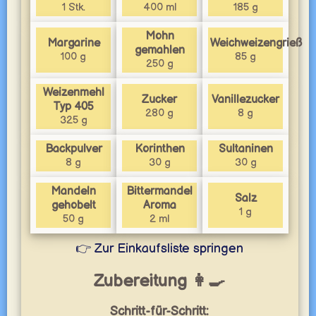
1 Stk.
400 ml
185 g
Mohn
Margarine
Weichweizengrieß
gemahlen
100 g
85 g
250 g
Weizenmehl
Zucker
Vanillezucker
Typ 405
280 g
8 g
325 g
Backpulver
Korinthen
Sultaninen
8 g
30 g
30 g
Mandeln
Bittermandel
Salz
gehobelt
Aroma
1 g
50 g
2 ml
👉 Zur Einkaufsliste springen
Zubereitung 👩‍🍳
Schritt-für-Schritt: