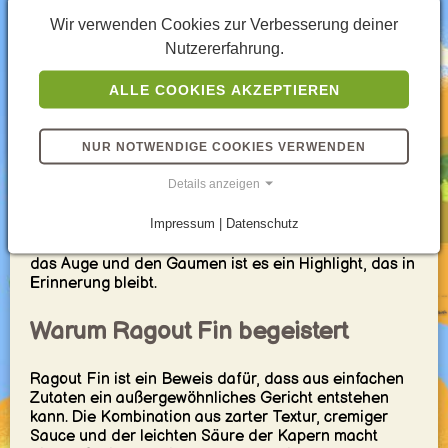
Fleischersatz experimentieren. Die Sauce kann
Wir verwenden Cookies zur Verbesserung deiner
zudem mit verschiedenen Kräutern wie Estragon
Nutzererfahrung.
oder Dill angepasst werden, um neue
Geschmackserlebnisse zu schaffen.
ALLE COOKIES AKZEPTIEREN
Die perfekte Präsentation
NUR NOTWENDIGE COOKIES VERWENDEN
Ragout Fin wird traditionell in einer kleinen Schüssel
Details anzeigen
oder in einem tiefen Teller serviert, oft begleitet von
einer knusprigen Blätterteigpastete. Diese
Impressum | Datenschutz
Kombination aus cremigem Ragout und knusprigem
Gebäck macht jeden Bissen zu einem Genuss. Für
das Auge und den Gaumen ist es ein Highlight, das in
Erinnerung bleibt.
Warum Ragout Fin begeistert
Ragout Fin ist ein Beweis dafür, dass aus einfachen
Zutaten ein außergewöhnliches Gericht entstehen
kann. Die Kombination aus zarter Textur, cremiger
Sauce und der leichten Säure der Kapern macht