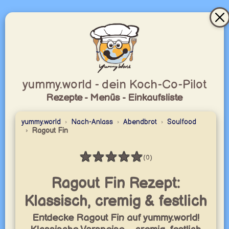
yummy.world - dein Koch-Co-Pilot
Rezepte - Menüs - Einkaufsliste
yummy.world
Nach-Anlass
Abendbrot
Soulfood
Ragout Fin
★
★
★
★
★
(0)
Bewertung: 0 / 5
Ragout Fin Rezept:
Klassisch, cremig & festlich
Entdecke Ragout Fin auf yummy.world!