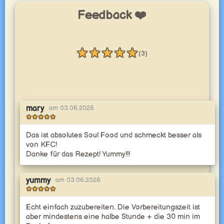
Feedback ❤️
★
★
★
★
★
(3)
Bewertung: 5 / 5
mary
am 03.06.2026
★
★
★
★
★
Bewertung: 5 / 5
Das ist absolutes Soul Food und schmeckt besser als
von KFC!
Danke für das Rezept! Yummy!!!
yummy
am 03.06.2026
★
★
★
★
★
Bewertung: 5 / 5
Echt einfach zuzubereiten. Die Vorbereitungszeit ist
aber mindestens eine halbe Stunde + die 30 min im