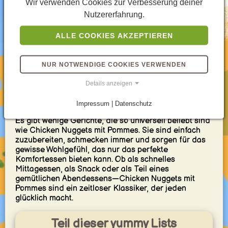
Wir verwenden Cookies zur Verbesserung deiner
Chicken Nuggets mit Pommes sind eine Mahlzeit, die
sich für fast jeden Anlass eignet. Sie sind das
Nutzererfahrung.
perfekte Gericht für Kindergeburtstage, ein
gemütliches Abendessen vor dem Fernseher oder
ALLE COOKIES AKZEPTIEREN
sogar als Fingerfood bei Partys und Events. Ihre
einfache Zubereitung und die Möglichkeit, sie nach
Belieben zu variieren, machen sie zu einem
NUR NOTWENDIGE COOKIES VERWENDEN
vielseitigen Favoriten.
Details anzeigen
Ein Gericht, das glücklich macht
Impressum | Datenschutz
Es gibt wenige Gerichte, die so universell beliebt sind
wie Chicken Nuggets mit Pommes. Sie sind einfach
zuzubereiten, schmecken immer und sorgen für das
gewisse Wohlgefühl, das nur das perfekte
Komfortessen bieten kann. Ob als schnelles
Mittagessen, als Snack oder als Teil eines
gemütlichen Abendessens—Chicken Nuggets mit
Pommes sind ein zeitloser Klassiker, der jeden
glücklich macht.
Teil dieser yummy Lists