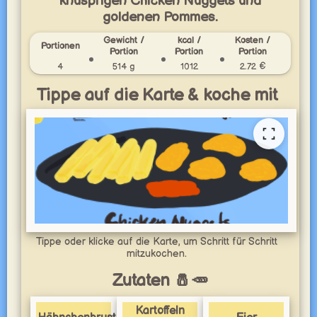
knusprigen Chicken Nuggets und
goldenen Pommes.
Gewicht /
kcal /
Kosten /
Portionen
Portion
Portion
Portion
4
514 g
1012
2.72 €
Tippe auf die Karte & koche mit
Tippe oder klicke auf die Karte, um Schritt für Schritt
mitzukochen.
Zutaten 🧂🥕
Kartoffeln