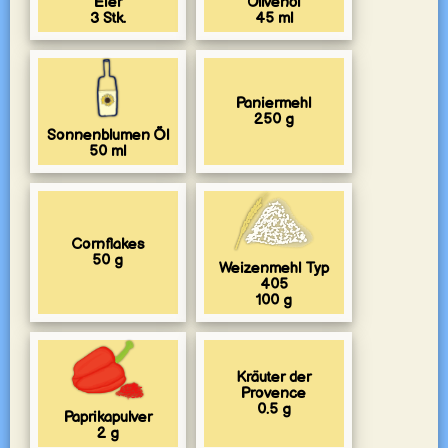
Eier
Olivenöl
3
Stk.
45
ml
Paniermehl
250
g
Sonnenblumen Öl
50
ml
Cornflakes
50
g
Weizenmehl Typ
405
100
g
Kräuter der
Provence
0.5
g
Paprikapulver
2
g