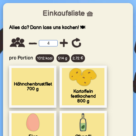
Einkaufsliste 🧺
Alles da? Dann lass uns kochen! 🍽️
pro Portion
1012 kcal
514 g
2.72 €
Hähnchenbrustfilet
700
g
Kartoffeln
festkochend
800
g