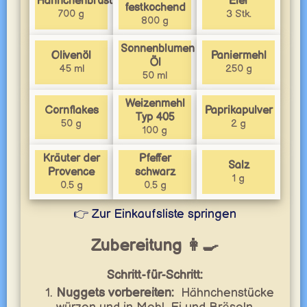
Hähnchenbrustfilet
Eier
festkochend
700 g
3 Stk.
800 g
Sonnenblumen
Olivenöl
Paniermehl
Öl
45 ml
250 g
50 ml
Weizenmehl
Cornflakes
Paprikapulver
Typ 405
50 g
2 g
100 g
Kräuter der
Pfeffer
Salz
Provence
schwarz
1 g
0.5 g
0.5 g
👉 Zur Einkaufsliste springen
Zubereitung 👩‍🍳
Schritt-für-Schritt:
Nuggets vorbereiten:
Hähnchenstücke