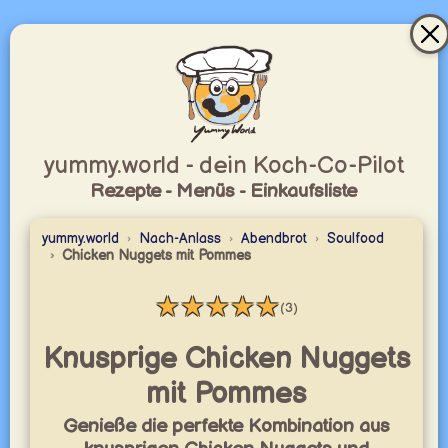
yummy.world - dein Koch-Co-Pilot
Rezepte - Menüs - Einkaufsliste
yummy.world
Nach-Anlass
Abendbrot
Soulfood
Chicken Nuggets mit Pommes
★
★
★
★
★
(3)
Bewertung: 5 / 5
Knusprige Chicken Nuggets
mit Pommes
Genieße die perfekte Kombination aus