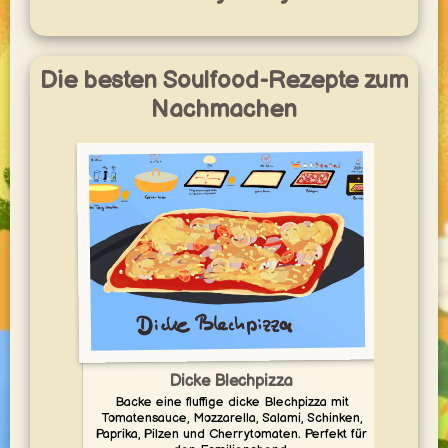
Die besten Soulfood-Rezepte zum
Nachmachen
Dicke Blechpizza
Entde
Backe eine fluffige dicke Blechpizza mit
schn
Tomatensauce, Mozzarella, Salami, Schinken,
Paprika, Pilzen und Cherrytomaten. Perfekt für