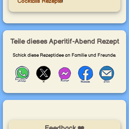
Cocktails Rezepte
!
in den Abend.
yummy.world
1
Teile dieses Aperitif-Abend Rezept
Schick diese Rezeptidee an Familie und Freunde.
Feedback ❤️