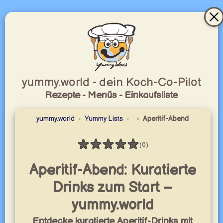
yummy.world - dein Koch-Co-Pilot
Rezepte - Menüs - Einkaufsliste
yummy.world
Yummy Lists
Aperitif-Abend
★
★
★
★
★
(0)
Bewertung: 0 / 5
Aperitif-Abend: Kuratierte
Drinks zum Start –
yummy.world
Entdecke kuratierte Aperitif-Drinks mit