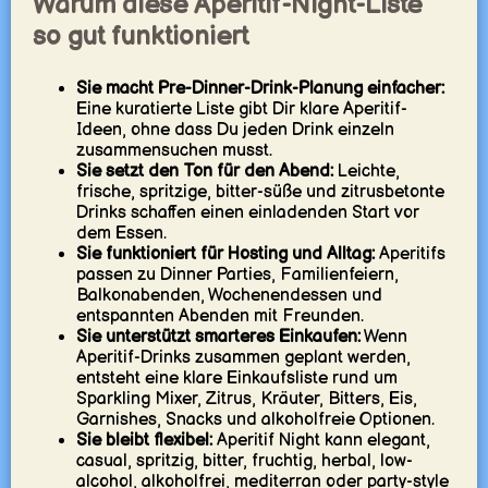
Warum diese Aperitif-Night-Liste
so gut funktioniert
Sie macht Pre-Dinner-Drink-Planung einfacher:
Eine kuratierte Liste gibt Dir klare Aperitif-
Ideen, ohne dass Du jeden Drink einzeln
zusammensuchen musst.
Sie setzt den Ton für den Abend:
Leichte,
frische, spritzige, bitter-süße und zitrusbetonte
Drinks schaffen einen einladenden Start vor
dem Essen.
Sie funktioniert für Hosting und Alltag:
Aperitifs
passen zu Dinner Parties, Familienfeiern,
Balkonabenden, Wochenendessen und
entspannten Abenden mit Freunden.
Sie unterstützt smarteres Einkaufen:
Wenn
Aperitif-Drinks zusammen geplant werden,
entsteht eine klare Einkaufsliste rund um
Sparkling Mixer, Zitrus, Kräuter, Bitters, Eis,
Garnishes, Snacks und alkoholfreie Optionen.
Sie bleibt flexibel:
Aperitif Night kann elegant,
casual, spritzig, bitter, fruchtig, herbal, low-
alcohol, alkoholfrei, mediterran oder party-style