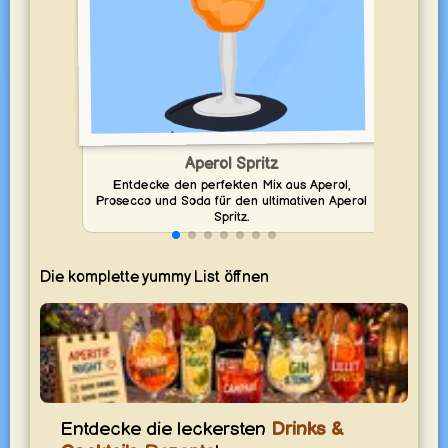
Entd
Aperol Spritz
Bitte
Entdecke den perfekten Mix aus Aperol,
Prosecco und Soda für den ultimativen Aperol
Spritz.
Die komplette yummy List öffnen
Aperitif-Abend
Entdecke die leckersten
Drinks &
Leichte Drinks und kleine Begleiter für den perfekten Start