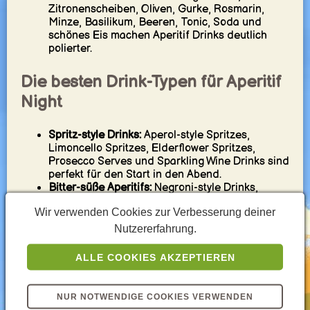
Zitronenscheiben, Oliven, Gurke, Rosmarin,
Minze, Basilikum, Beeren, Tonic, Soda und
schönes Eis machen Aperitif Drinks deutlich
polierter.
Die besten Drink-Typen für Aperitif
Night
Spritz-style Drinks:
Aperol-style Spritzes,
Limoncello Spritzes, Elderflower Spritzes,
Prosecco Serves und Sparkling Wine Drinks sind
perfekt für den Start in den Abend.
Bitter-süße Aperitifs:
Negroni-style Drinks,
Vermouth Serves, tonicbasierte Aperitifs,
Wir verwenden Cookies zur Verbesserung deiner
Orange Bitters und herbal Drinks bringen
klassischen Aperitif-Charakter.
Nutzererfahrung.
Citrus Coolers:
Zitrone, Limette, Grapefruit,
Orange, yuzuartige Aromen und spritzige Citrus
ALLE COOKIES AKZEPTIEREN
Drinks halten den Abendstart frisch und hell.
Low-Alcohol Drinks:
Leichte Spritzes, wine-
based Aperitifs, Soda Highballs, Tonic Serves
NUR NOTWENDIGE COOKIES VERWENDEN
und verdünnte Longdrinks sind ideal, wenn der