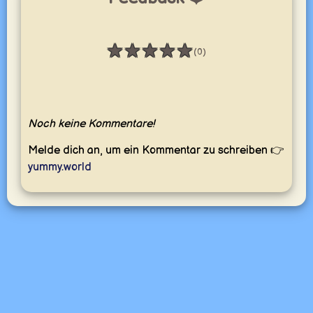
★
★
★
★
★
(0)
Bewertung: 0 / 5
Noch keine Kommentare!
Melde dich an, um ein Kommentar zu schreiben 👉
yummy.world