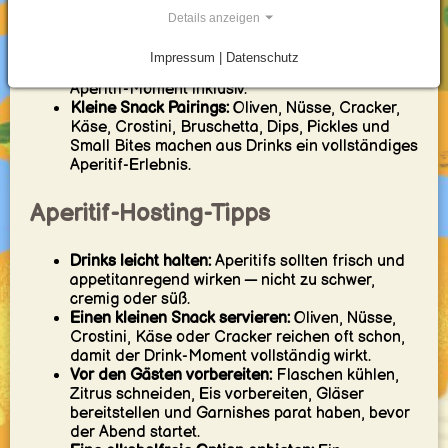
Abend easy bleiben soll.
Details anzeigen
Alkoholfreie Aperitifs:
Mocktail Spritzes, bittere
alkoholfreie Serves, Citrus-Herb Coolers, Tonic
Impressum | Datenschutz
Drinks und Sparkling Fruit Drinks machen den
Aperitif-Moment inklusiv.
Kleine Snack Pairings:
Oliven, Nüsse, Cracker,
Käse, Crostini, Bruschetta, Dips, Pickles und
Small Bites machen aus Drinks ein vollständiges
Aperitif-Erlebnis.
Aperitif-Hosting-Tipps
Drinks leicht halten:
Aperitifs sollten frisch und
appetitanregend wirken — nicht zu schwer,
cremig oder süß.
Einen kleinen Snack servieren:
Oliven, Nüsse,
Crostini, Käse oder Cracker reichen oft schon,
damit der Drink-Moment vollständig wirkt.
Vor den Gästen vorbereiten:
Flaschen kühlen,
Zitrus schneiden, Eis vorbereiten, Gläser
bereitstellen und Garnishes parat haben, bevor
der Abend startet.