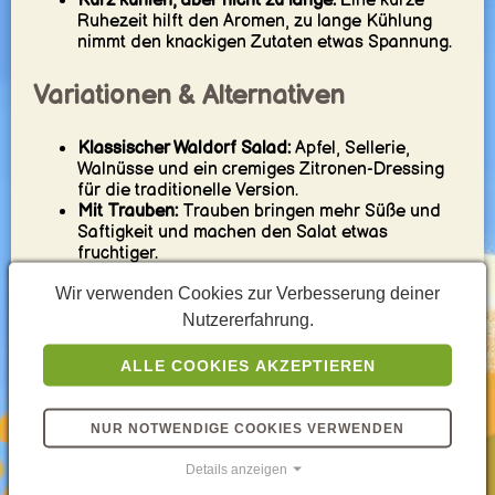
Kurz kühlen, aber nicht zu lange:
Eine kurze
Ruhezeit hilft den Aromen, zu lange Kühlung
nimmt den knackigen Zutaten etwas Spannung.
Variationen & Alternativen
Klassischer Waldorf Salad:
Apfel, Sellerie,
Walnüsse und ein cremiges Zitronen-Dressing
für die traditionelle Version.
Mit Trauben:
Trauben bringen mehr Süße und
Saftigkeit und machen den Salat etwas
fruchtiger.
Leichtere Variante:
Mehr Joghurt und etwas
Wir verwenden Cookies zur Verbesserung deiner
weniger Mayo sorgen für ein frischeres, weniger
reichhaltiges Finish.
Nutzererfahrung.
Mit Blattsalat:
Auf knackigen Salatblättern
serviert wirkt der Salat leichter und eleganter.
ALLE COOKIES AKZEPTIEREN
Mit Kräutern:
Eine kleine Menge Petersilie oder
Schnittlauch bringt zusätzliche Frische, ohne
den klassischen Stil zu verändern.
NUR NOTWENDIGE COOKIES VERWENDEN
Sättigendere Version:
Mit etwas mehr Walnuss
oder zusammen mit Brot wird daraus ein
Details anzeigen
vollerer Lunch-Teller.