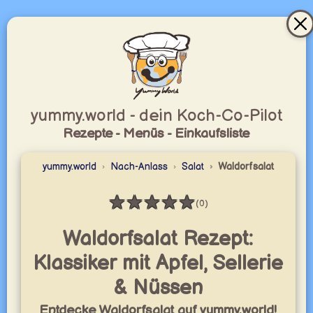
yummy.world - dein Koch-Co-Pilot
Rezepte - Menüs - Einkaufsliste
yummy.world
Nach-Anlass
Salat
Waldorfsalat
★
★
★
★
★
(0)
Bewertung: 0 / 5
Waldorfsalat Rezept:
Klassiker mit Apfel, Sellerie
& Nüssen
Entdecke Waldorfsalat auf yummy.world!