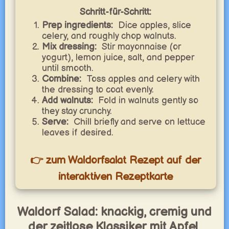
Schritt-für-Schritt:
Prep ingredients:
Dice apples, slice
celery, and roughly chop walnuts.
Mix dressing:
Stir mayonnaise (or
yogurt), lemon juice, salt, and pepper
until smooth.
Combine:
Toss apples and celery with
the dressing to coat evenly.
Add walnuts:
Fold in walnuts gently so
they stay crunchy.
Serve:
Chill briefly and serve on lettuce
leaves if desired.
👉 zum Waldorfsalat Rezept auf der
interaktiven Rezeptkarte
Waldorf Salad: knackig, cremig und
der zeitlose Klassiker mit Apfel,