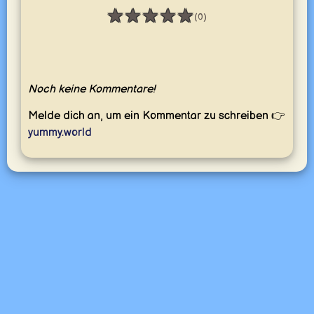
★
★
★
★
★
(0)
Bewertung: 0 / 5
Noch keine Kommentare!
Melde dich an, um ein Kommentar zu schreiben 👉
yummy.world