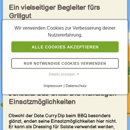
Ein vielseitiger Begleiter fürs
Grillgut
Wir verwenden Cookies zur Verbesserung deiner
Die Stärke des Date Curry Dips liegt in seiner
Nutzererfahrung.
Vielseitigkeit. Er passt hervorragend zu gegrilltem
Fleisch, wo er mit seiner Süße die herzhaften Aromen
komplementiert und für eine angenehme
ALLE COOKIES AKZEPTIEREN
Geschmacksvielfalt sorgt. Ebenso kann er eine
überraschend harmonische Ergänzung zu gegrilltem
Gemüse sein, dem er eine exotische Note verleiht.
NUR NOTWENDIGE COOKIES VERWENDEN
Selbst als Dip für Brot oder als ausgefallener
Brotaufstrich macht der Date Curry Dip eine gute
Details anzeigen
Figur und beweist, dass er ein echter Allrounder ist.
Impressum | Datenschutz
Jenseits des Grills: Die vielfältigen
Einsatzmöglichkeiten
Obwohl der Date Curry Dip beim BBQ besonders
glänzt, enden seine Einsatzmöglichkeiten hier nicht.
Er kann als Dressing für Salate verwendet werden,