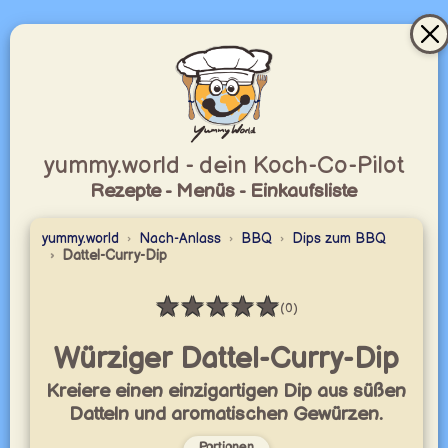
yummy.world - dein Koch-Co-Pilot
Rezepte - Menüs - Einkaufsliste
yummy.world
Nach-Anlass
BBQ
Dips zum BBQ
Dattel-Curry-Dip
★
★
★
★
★
(0)
Bewertung: 0 / 5
Würziger Dattel-Curry-Dip
Kreiere einen einzigartigen Dip aus süßen
Datteln und aromatischen Gewürzen.
Portionen