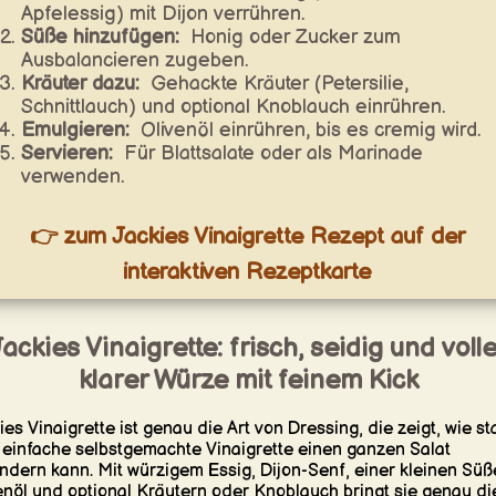
Apfelessig) mit Dijon verrühren.
Süße hinzufügen:
Honig oder Zucker zum
Ausbalancieren zugeben.
Kräuter dazu:
Gehackte Kräuter (Petersilie,
Schnittlauch) und optional Knoblauch einrühren.
Emulgieren:
Olivenöl einrühren, bis es cremig wird.
Servieren:
Für Blattsalate oder als Marinade
verwenden.
👉 zum Jackies Vinaigrette Rezept auf der
interaktiven Rezeptkarte
Jackies Vinaigrette: frisch, seidig und volle
klarer Würze mit feinem Kick
ies Vinaigrette ist genau die Art von Dressing, die zeigt, wie st
 einfache selbstgemachte Vinaigrette einen ganzen Salat
ndern kann. Mit würzigem Essig, Dijon-Senf, einer kleinen Süß
enöl und optional Kräutern oder Knoblauch bringt sie genau di