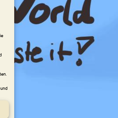
ie
d
ten.
 und