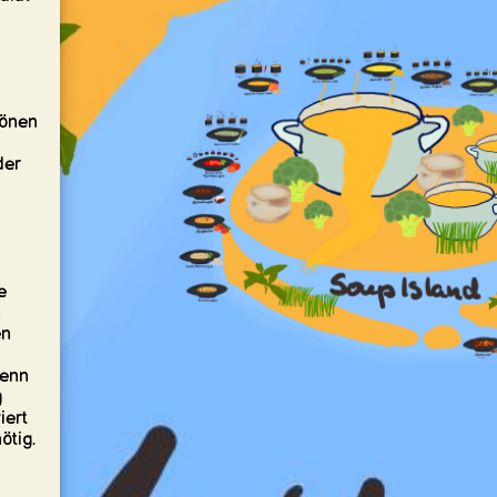
hönen
der
e
m
en
Wenn
g
iert
ötig.