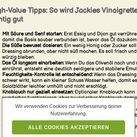
h-Value Tipps: So wird Jackies Vinaigrett
htig gut
Mit Säure und Senf starten:
Erst Essig und Dijon gut verrühre
damit die Basis sauber verbunden ist, bevor das Öl dazukom
Die Süße bewusst dosieren:
Ein wenig Honig oder Zucker soll
Dressing abrunden, aber nicht süß machen. Es soll frisch und
würzig bleiben.
Das Öl langsam einarbeiten:
Wenn Du das Olivenöl nach und 
einrührst, entsteht eine deutlich seidigere und stabilere Emul
Feuchtigkeits-Kontrolle ist entscheidend:
Wenn das Dressing
schwer wirkt, kann ein kleiner Schuss Wasser helfen, damit e
Salatblätter leichter umhüllt und nicht erschlägt.
Knoblauch nur gezielt einsetzen:
Optionaler Knoblauch kann
wunderbar funktionieren, aber zu viel roher Knoblauch domin
schnell das klare Essig-Senf-Profil.
Wir verwenden Cookies zur Verbesserung deiner
Kräuter sollen unterstützen, nicht unruhig machen:
Petersilie
Nutzererfahrung.
Schnittlauch bringen Lift und Frische, aber das Dressing soll
trotzdem fokussiert schmecken.
Vor dem Servieren abschmecken:
Vinaigrette braucht oft noc
ALLE COOKIES AKZEPTIEREN
einen letzten Feinschliff bei Salz, Pfeffer, Süße oder Säure.