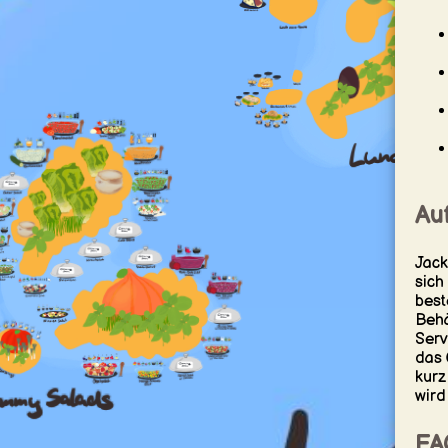
Au
Jack
sich
best
Behä
Serv
das 
kurz
wird
FA