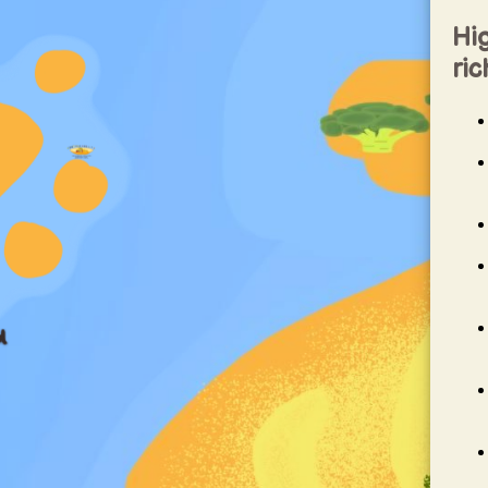
Hig
ric