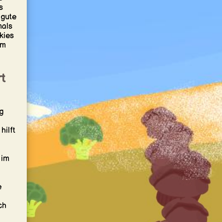
s
 gute
mals
kies
em
t
g
hilft
 im
e
ch