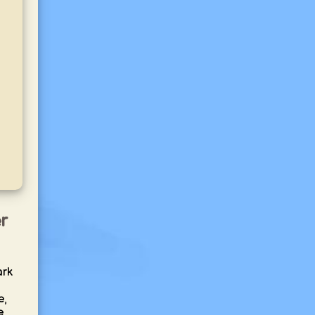
r
ark
e,
e