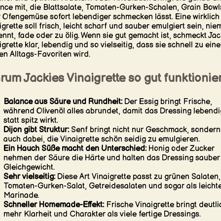
nce mit, die Blattsalate, Tomaten-Gurken-Schalen, Grain Bowl
 Ofengemüse sofort lebendiger schmecken lässt. Eine wirklich
igrette soll frisch, leicht scharf und sauber emulgiert sein, nie
ennt, fade oder zu ölig. Wenn sie gut gemacht ist, schmeckt Jac
igrette klar, lebendig und so vielseitig, dass sie schnell zu ein
en Alltags-Favoriten wird.
um Jackies Vinaigrette so gut funktionier
Balance aus Säure und Rundheit:
Der Essig bringt Frische,
während Olivenöl alles abrundet, damit das Dressing lebendi
statt spitz wirkt.
Dijon gibt Struktur:
Senf bringt nicht nur Geschmack, sondern 
auch dabei, die Vinaigrette schön seidig zu emulgieren.
Ein Hauch Süße macht den Unterschied:
Honig oder Zucker
nehmen der Säure die Härte und halten das Dressing sauber
Gleichgewicht.
Sehr vielseitig:
Diese Art Vinaigrette passt zu grünen Salaten,
Tomaten-Gurken-Salat, Getreidesalaten und sogar als leicht
Marinade.
Schneller Homemade-Effekt:
Frische Vinaigrette bringt deutli
mehr Klarheit und Charakter als viele fertige Dressings.