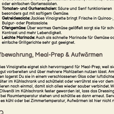
oder einfachen Gartensalaten.
Tomaten- und Gurkenschalen:
Säure und Senf funktionieren
besonders gut mit saftigem Gemüse.
Getreidesalate:
Jackies Vinaigrette bringt Frische in Quinoa-,
Bulgur- oder Pastasalate.
Ofengemüse:
Über warmes Gemüse gelöffelt sorgt sie für sc
Kontrast und mehr Lebendigkeit.
Leichte Marinade:
Auch als schnelle Marinade für Gemüse o
einfache Grillgerichte sehr gut geeignet.
fbewahrung, Meal-Prep & Aufwärmen
ies Vinaigrette eignet sich hervorragend für Meal-Prep, weil si
 gut vorbereiten und über mehrere Mahlzeiten nutzen lässt. A
en lagerst Du sie in einem verschlossenen Glas oder luftdicht
lter im Kühlschrank und schüttelst oder verrührst sie vor dem
ieren noch einmal, damit sich alles wieder sauber verbindet. 
Olivenöl im Kühlschrank fester geworden ist, lass das Dressin
 bei Raumtemperatur stehen und schüttle es dann erneut. Serv
 es kühl oder bei Zimmertemperatur, Aufwärmen ist hier nicht n
Q