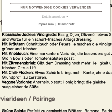
Vor dem Einsatz noch einmal emulgieren:
Auch eine gute
Vinaigrette setzt sich mit der Zeit leicht ab, deshalb kurz schü
NUR NOTWENDIGE COOKIES VERWENDEN
oder aufschlagen.
Details anzeigen
iationen & Alternativen
Impressum | Datenschutz
Klassische Jackies Vinaigrette:
Essig, Dijon, Olivenöl, etwas 
und Würze für ein scharf-frisches Alltagsdressing.
Mit Kräutern:
Schnittlauch oder Petersilie machen die Vinaigr
grüner und frischer.
Mit Knoblauch:
Eine markantere Variante, die besonders gut 
Grain Bowls oder Tomatensalaten passt.
Mit Zitronenabrieb:
Gibt dem Dressing noch mehr Helligkeit 
frischen Citrus-Lift.
Mit Chili-Flocken:
Etwas Schärfe bringt mehr Kante, ohne da
Grundprofil zu zerstören.
Vegane Variante:
Ahornsirup statt Honig bringt die gleiche
ausgleichende Süße.
vierideen / Pairings
Grüne Salate:
Perfekt zu gemischten Blättern, Romana, Felds