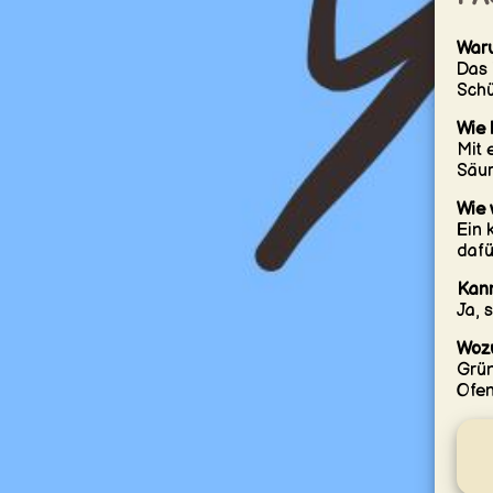
Waru
Das 
Schü
Wie 
Mit 
Säur
Wie 
Ein 
dafü
Kann
Ja, 
Wozu
Grün
Ofen