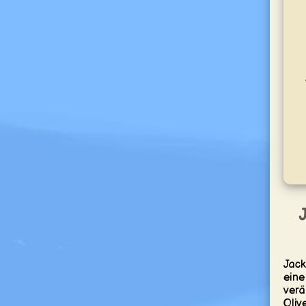
Jack
eine
verä
Oliv