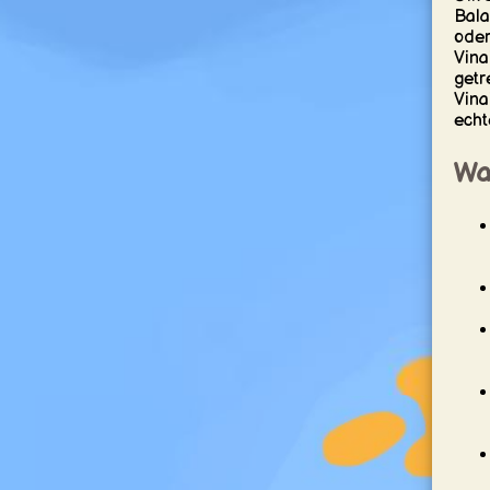
Bala
oder
Vina
getr
Vina
echt
War