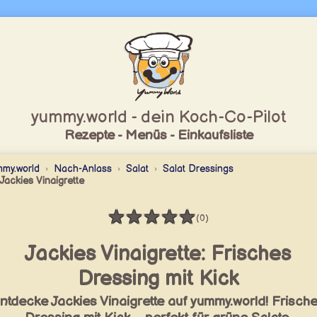
yummy.world - dein Koch-Co-Pilot
Rezepte - Menüs - Einkaufsliste
my.world
Nach-Anlass
Salat
Salat Dressings
Jackies Vinaigrette
★
★
★
★
★
(0)
Bewertung: 0 / 5
Jackies Vinaigrette: Frisches
Dressing mit Kick
ntdecke Jackies Vinaigrette auf yummy.world! Frisch